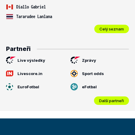
Diallo Gabriel
Tararudee Lanlana
Celý seznam
Partneři
Live výsledky
Zprávy
Livescore.in
Sport odds
EuroFotbal
eFotbal
Další partneři