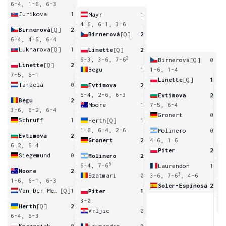
6-4, 1-6, 6-3
Jurikova
1
Mayr
1
4-6, 6-1, 3-6
Birnerová
[Q]
2
Birnerová
[Q]
2
6-4, 4-6, 6-4
Luknarova
[Q]
1
Linette
[Q]
2
2
6-3, 3-6, 7-6
Birnerová
[Q]
0
Linette
[Q]
2
Begu
1
1-6, 1-4
7-5, 6-1
Linette
[Q]
1
Tamaela
0
Evtimova
2
6-4, 2-6, 6-3
Evtimova
2
Begu
2
Moore
1
7-5, 6-4
3-6, 6-2, 6-4
Gronert
0
Schruff
1
Herth
[Q]
1
1-6, 6-4, 2-6
Molinero
0
Evtimova
2
Gronert
2
4-6, 1-6
6-2, 6-4
Piter
2
Siegemund
0
Molinero
2
1
5
6-4, 7-6
Laurendon
1
Moore
2
3
Szatmari
0
3-6, 7-6
, 4-6
1-6, 6-1, 6-3
Soler-Espinosa
2
Van Der Meet
[Q]
1
Piter
1
2
3-0
Herth
[Q]
2
Vrljic
0
6-4, 6-3
Korzeniak
0