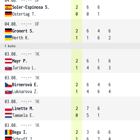
04.08.
--:--
OF
Soler-Espinosa S.
2
6
6
Ostertag T.
0
0
1
04.08.
--:--
OF
Gronert S.
2
6
4
6
Herth K.
1
1
6
2
1. kolo
03.08.
--:--
1K
Mayr P.
2
6
1
6
Jurikova L.
1
4
6
3
03.08.
--:--
1K
Birnerová E.
2
6
4
6
Luknarova Z.
1
4
6
4
03.08.
--:--
1K
Linette M.
2
7
6
Tamaela E.
0
5
1
03.08.
--:--
1K
Begu I.
2
3
6
6
Schruff J.
1
6
2
4