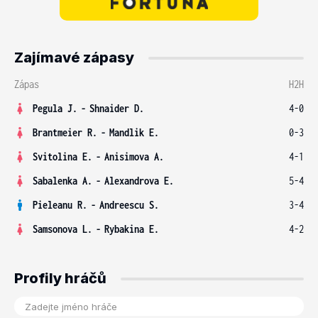
Zajímavé zápasy
Zápas
H2H
Pegula J.
-
Shnaider D.
4-0
Brantmeier R.
-
Mandlik E.
0-3
Svitolina E.
-
Anisimova A.
4-1
Sabalenka A.
-
Alexandrova E.
5-4
Pieleanu R.
-
Andreescu S.
3-4
Samsonova L.
-
Rybakina E.
4-2
Profily hráčů