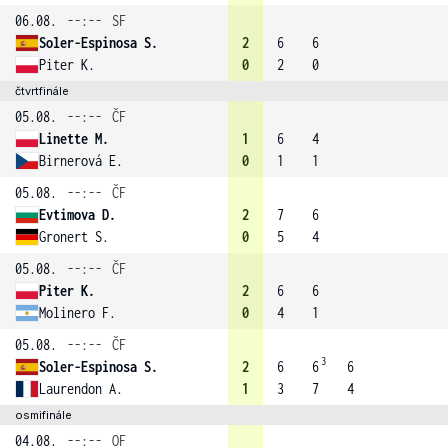
06.08.
--:--
SF
Soler-Espinosa S.
2
6
6
Piter K.
0
2
0
čtvrtfinále
05.08.
--:--
ČF
Linette M.
1
6
4
Birnerová E.
0
1
1
05.08.
--:--
ČF
Evtimova D.
2
7
6
Gronert S.
0
5
4
05.08.
--:--
ČF
Piter K.
2
6
6
Molinero F.
0
4
1
05.08.
--:--
ČF
3
Soler-Espinosa S.
2
6
6
6
Laurendon A.
1
3
7
4
osmifinále
04.08.
--:--
OF