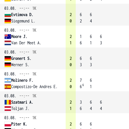
03.08.
--:--
1K
Evtimova D.
2
6
6
Siegemund L.
0
2
4
03.08.
--:--
1K
Moore J.
2
1
6
6
Van Der Meet A.
1
6
1
3
03.08.
--:--
1K
Gronert S.
2
6
6
Werner S.
0
3
3
03.08.
--:--
1K
Molinero F.
2
7
6
6
Compostizo-De Andres E.
0
6
1
03.08.
--:--
1K
Szatmari A.
2
3
6
6
Toljan J.
1
6
4
4
03.08.
--:--
1K
Piter K.
2
6
6