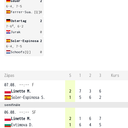
Geuer
2
6-4, 7-5
Ferrer-Suarez
[Q]
0
Ostertag
2
4
7-6
, 6-2
Jurak
0
Soler-Espinosa
2
6-4, 7-5
Schoofs
[Q]
0
Zápas
S
1
2
3
Kurs
07.08.
--:--
F
Linette M.
2
7
3
6
Soler-Espinosa S.
1
5
6
2
semifinále
06.08.
--:--
SF
Linette M.
2
1
6
7
Evtimova D.
1
6
4
5