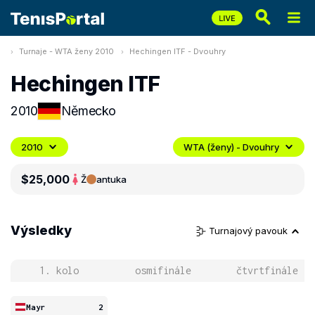
Turnaje - WTA ženy 2010
Hechingen ITF - Dvouhry
Hechingen ITF
2010
Německo
2010
WTA (ženy) - Dvouhry
$25,000
Ž
antuka
Výsledky
Turnajový pavouk
1. kolo
osmifinále
čtvrtfinále
Mayr
2