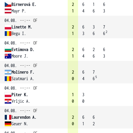
Birnerová E.
2
6
1
6
Mayr P.
1
4
6
3
04.08.
--:--
OF
Linette M.
2
6
3
7
2
Begu I.
1
3
6
6
04.08.
--:--
OF
Evtimova D.
2
6
2
6
Moore J.
1
4
6
3
04.08.
--:--
OF
Molinero F.
2
6
7
5
Szatmari A.
0
4
6
04.08.
--:--
OF
Piter K.
1
3
Vrljic A.
0
0
04.08.
--:--
OF
Laurendon A.
2
6
6
Geuer N.
0
1
2