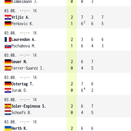
Kimmelmann J.
0
0
3
03.08.
--:--
1K
Vrljic A.
2
7
2
7
2
Perkovic K.
1
6
6
5
03.08.
--:--
1K
Laurendon A.
2
3
6
6
Pochabova M.
1
6
4
3
03.08.
--:--
1K
Geuer N.
2
6
7
Ferrer-Suarez I.
0
4
5
03.08.
--:--
1K
Ostertag T.
2
7
6
4
Jurak D.
0
6
2
03.08.
--:--
1K
Soler-Espinosa S.
2
6
7
Schoofs B.
0
4
5
03.08.
--:--
1K
Herth K.
2
6
6