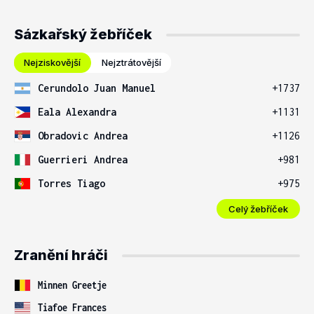
Sázkařský žebříček
Nejziskovější
Nejztrátovější
Cerundolo Juan Manuel
+1737
Eala Alexandra
+1131
Obradovic Andrea
+1126
Guerrieri Andrea
+981
Torres Tiago
+975
Celý žebříček
Zranění hráči
Minnen Greetje
Tiafoe Frances