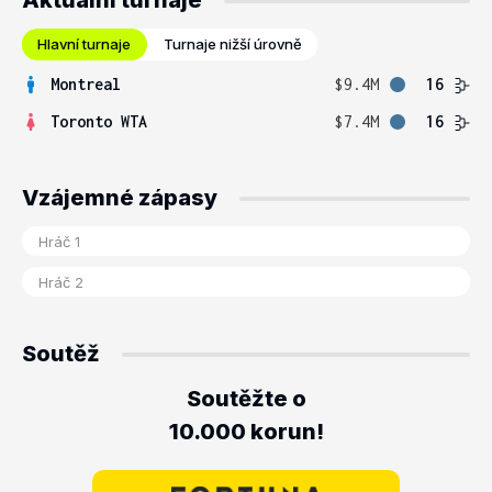
Aktuální turnaje
Hlavní turnaje
Turnaje nižší úrovně
Montreal
$9.4M
16
Toronto WTA
$7.4M
16
Vzájemné zápasy
Soutěž
Soutěžte o
10.000 korun!