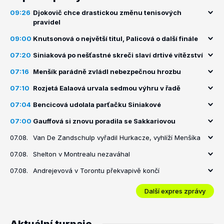
09:26
Djokovič chce drastickou změnu tenisových
pravidel
09:00
Knutsonová o největší titul, Palicová o další finále
07:20
Siniaková po nešťastné skreči slaví drtivé vítězství
07:16
Menšík parádně zvládl nebezpečnou hrozbu
07:10
Rozjetá Ealaová urvala sedmou výhru v řadě
07:04
Bencicová udolala parťačku Siniakové
07:00
Gauffová si znovu poradila se Sakkariovou
07.08.
Van De Zandschulp vyřadil Hurkacze, vyhlíží Menšíka
07.08.
Shelton v Montrealu nezaváhal
07.08.
Andrejevová v Torontu překvapivě končí
Další expres zprávy