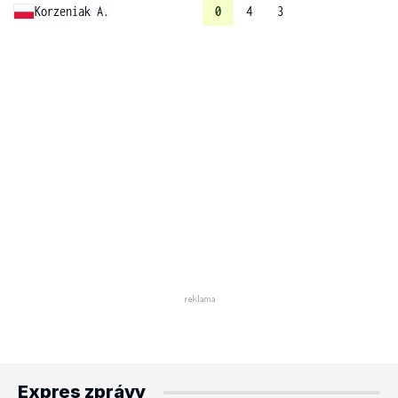
Korzeniak A.
0
4
3
Expres zprávy