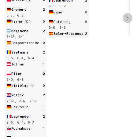
Laurendon
2
6-1, 6-2
Gronert
2
Geuer
0
6-3, 6-3
Werner
[Q]
0
Ostertag
0
0-6, 1-6
Molinero
2
Soler-Espinosa
2
6
7-6
, 6-1
Compostizo-De Andres
0
Szatmari
2
3-6, 6-4, 6-4
Toljan
1
Piter
2
6-0, 6-3
Kimmelmann
0
Vrljic
2
2
7-6
, 2-6, 7-5
Perkovic
1
Laurendon
2
3-6, 6-4, 6-3
Pochabova
1