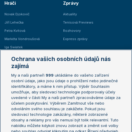
Hráči
Zprávy
Novak Djokovič
Aktuality
Jiří Lehečka
Tenisová Previews
Petra Kvitová
Rozhovory
Markéta Vondroušová
Express zprávy
Iga Swiatek
Marie Bouzková
Ochrana vašich osobních údajů nás
Žebříčky
Kalendář turnajů
zajímá
My a naši partneři
999
ukládáme do vašeho zařízení
Žebříček ATP (muži)
Australian Open
osobní údaje, jako jsou údaje o prohlížení nebo jedinečné
Žebříček WTA (ženy)
French Open
identifikátory, a máme k nim přístup. Výběr Souhlasím
umožňuje, aby sledovací technologie podporovaly účely
Sázkařský žebříček
Wimbledon
uvedené v části My a naši partneři zpracováváme údaje za
US Open
účelem poskytování. Výběrem Zamítnout vše nebo
odvoláním svého souhlasu je zakážete. Pokud jsou
Turnaj mistrů
sledovací technologie zakázány, některé zobrazené
Turnaj mistryň
obsahy a reklamy pro vás nemusí být tolik relevantní. Tuto
Aktualní trendy
nabídku můžete kdykoli znovu zobrazit a změnit své volby
nebo souhlas odvolat kliknutím na odkaz Řízení předvoleb