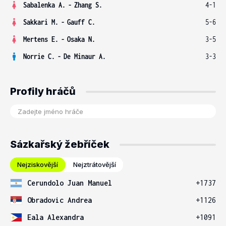
Sabalenka A.
-
Zhang S.
4-1
Sakkari M.
-
Gauff C.
5-6
Mertens E.
-
Osaka N.
3-5
Norrie C.
-
De Minaur A.
3-3
Profily hráčů
Sázkařský žebříček
Nejziskovější
Nejztrátovější
Cerundolo Juan Manuel
+1737
Obradovic Andrea
+1126
Eala Alexandra
+1091