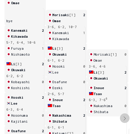
Omae
Morisaki
[1]
2
bye
Omae
3-6, 6-2, 10-7
Kanemaki
2
Kanemaki
1
Kikawada
Kikawada
5-7, 6-4, 10-6
Furuya
1
Li
[3]
2
Nishimoto
Okuwaki
Morisaki
[1]
0
6-1, 6-2
Omae
Li
[3]
2
Hosoki
0
3-6, 4-6
Okuwaki
Lee
Li
[3]
2
6-2, 6-2
Okuwaki
Kobayashi
0
Osafune
0
Koshiishi
Ozeki
Inoue
2
2-6, 5-7
Tsao
Hosoki
2
6
Inoue
2
6-3, 7-6
Lee
Tsao
Nakashima
0
6-3, 6-4
Shibata
Hosonuma
0
Nakashima
2
Kajitani
Shibata
6-1, 6-1
Osafune
2
Katsumi
[2]
0