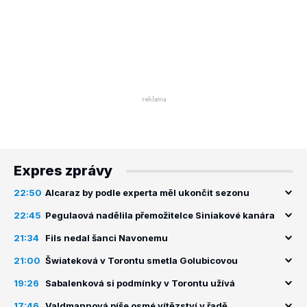
Expres zprávy
22:50
Alcaraz by podle experta měl ukončit sezonu
22:45
Pegulaová nadělila přemožitelce Siniakové kanára
21:34
Fils nedal šanci Navonemu
21:00
Šwiateková v Torontu smetla Golubicovou
19:26
Sabalenková si podmínky v Torontu užívá
17:46
Valdmannová píše osmé vítězství v řadě