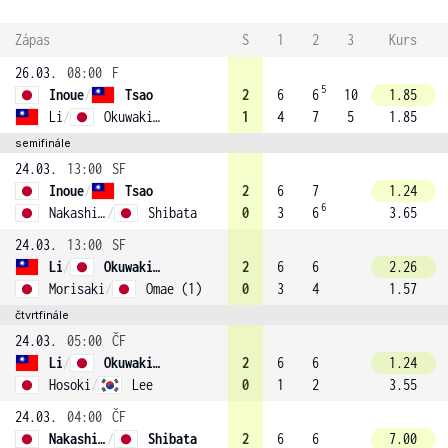
Zápas
S
1
2
3
Kurs
26.03.
08:00
F
5
Inoue
/
Tsao
2
6
6
10
1.85
Li
/
Okuwaki (3)
1
4
7
5
1.85
semifinále
24.03.
13:00
SF
Inoue
/
Tsao
2
6
7
1.24
6
Nakashima
/
Shibata
0
3
6
3.65
24.03.
13:00
SF
Li
/
Okuwaki (3)
2
6
6
2.26
Morisaki
/
Omae (1)
0
3
4
1.57
čtvrtfinále
24.03.
05:00
ČF
Li
/
Okuwaki (3)
2
6
6
1.24
Hosoki
/
Lee
0
1
2
3.55
24.03.
04:00
ČF
Nakashima
/
Shibata
2
6
6
7.00