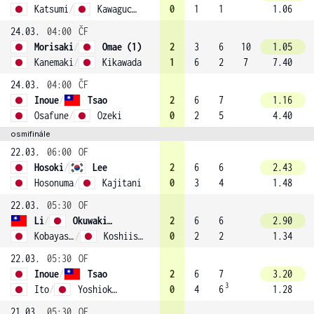
Katsumi
/
Kawaguchi (2)
0
1
1
1.06
24.03.
04:00
ČF
Morisaki
/
Omae (1)
2
3
6
10
1.05
Kanemaki
/
Kikawada
1
6
2
7
7.40
24.03.
04:00
ČF
Inoue
/
Tsao
2
6
7
1.16
Osafune
/
Ozeki
0
2
5
4.40
osmifinále
22.03.
06:00
OF
Hosoki
/
Lee
2
6
6
2.43
Hosonuma
/
Kajitani
0
3
4
1.48
22.03.
05:30
OF
Li
/
Okuwaki (3)
2
6
6
2.90
Kobayashi
/
Koshiishi
0
2
2
1.34
22.03.
05:30
OF
Inoue
/
Tsao
2
6
7
3.20
3
Ito
/
Yoshioka (4)
0
4
6
1.28
21.03.
05:30
OF