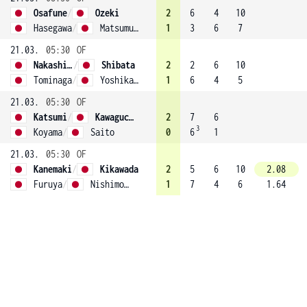
Osafune
/
Ozeki
2
6
4
10
Hasegawa
/
Matsumura
1
3
6
7
21.03.
05:30
OF
Nakashima
/
Shibata
2
2
6
10
Tominaga
/
Yoshikawa
1
6
4
5
21.03.
05:30
OF
Katsumi
/
Kawaguchi (2)
2
7
6
3
Koyama
/
Saito
0
6
1
21.03.
05:30
OF
Kanemaki
/
Kikawada
2
5
6
10
2.08
Furuya
/
Nishimoto
1
7
4
6
1.64