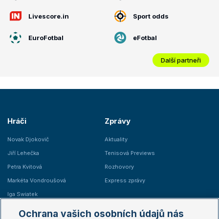
Livescore.in
Sport odds
EuroFotbal
eFotbal
Další partneři
Hráči
Zprávy
Novak Djokovič
Aktuality
Jiří Lehečka
Tenisová Previews
Petra Kvitová
Rozhovory
Markéta Vondroušová
Express zprávy
Iga Swiatek
Marie Bouzková
Ochrana vašich osobních údajů nás