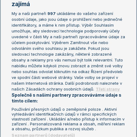
Žebříčky
Kalendář turnajů
zajímá
My a naši partneři
997
ukládáme do vašeho zařízení
Žebříček ATP (muži)
Australian Open
osobní údaje, jako jsou údaje o prohlížení nebo jedinečné
Žebříček WTA (ženy)
French Open
identifikátory, a máme k nim přístup. Výběr Souhlasím
umožňuje, aby sledovací technologie podporovaly účely
Sázkařský žebříček
Wimbledon
uvedené v části My a naši partneři zpracováváme údaje za
US Open
účelem poskytování. Výběrem Zamítnout vše nebo
odvoláním svého souhlasu je zakážete. Pokud jsou
Turnaj mistrů
sledovací technologie zakázány, některé zobrazené
Turnaj mistryň
obsahy a reklamy pro vás nemusí být tolik relevantní. Tuto
Aktualní trendy
nabídku můžete kdykoli znovu zobrazit a změnit své volby
nebo souhlas odvolat kliknutím na odkaz Řízení předvoleb
ve spodní části webové stránky. Vaše volby se projeví v
Fotbalové přestupy
našem Internetová stránka. Další podrobnosti naleznete v
Livesport Daily
našich Zásadách ochrany osobních údajů.
Třetí strany
Společně s našimi partnery zpracováváme údaje s
LS Prague Open
tímto cílem:
Používání přesných údajů o zeměpisné poloze . Aktivní
vyhledávání identifikačních údajů v rámci specifických
vlastností zařízení . Ukládání a/nebo přístup k informacím v
Podmínky užití
Nastavení soukromí
zařízení . Personalizovaná reklama a obsah, měření reklam
GDPR a žurnalistika
Reklama
a obsahu, průzkum publika a rozvoj služeb .
Informace o zpracování osobních
Kontakt
Seznam partnerů (dodavatelů)
údajů