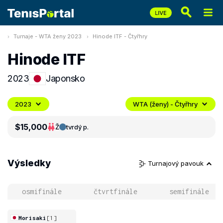
Turnaje - WTA ženy 2023
Hinode ITF - Čtyřhry
Hinode ITF
2023
Japonsko
2023
WTA (ženy) - Čtyřhry
$15,000
Ž
tvrdý p.
Výsledky
Turnajový pavouk
osmifinále
čtvrtfinále
semifinále
Morisaki
[1]