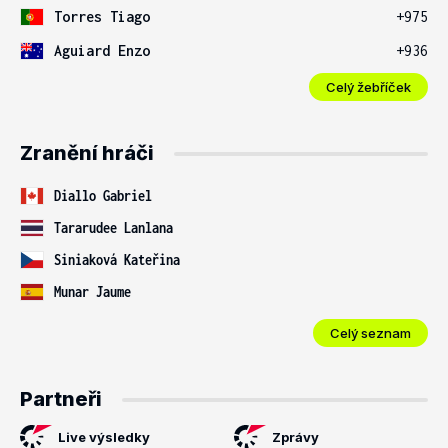
Torres Tiago
+975
Aguiard Enzo
+936
Celý žebříček
Zranění hráči
Diallo Gabriel
Tararudee Lanlana
Siniaková Kateřina
Munar Jaume
Celý seznam
Partneři
Live výsledky
Zprávy