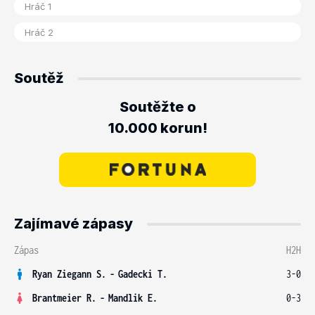
Soutěž
Soutěžte o
10.000 korun!
Zajímavé zápasy
Zápas
H2H
Ryan Ziegann S.
-
Gadecki T.
3-0
Brantmeier R.
-
Mandlik E.
0-3