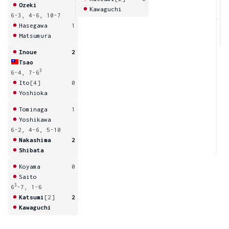
Ozeki
Kawaguchi
6-3, 4-6, 10-7
4
Hasegawa
1
Matsumura
Inoue
2
Tsao
3
6-4, 7-6
Ito
[4]
0
Yoshioka
Tominaga
1
Yoshikawa
6-2, 4-6, 5-10
Nakashima
2
Shibata
Koyama
0
Saito
3
6
-7, 1-6
Katsumi
[2]
2
Kawaguchi