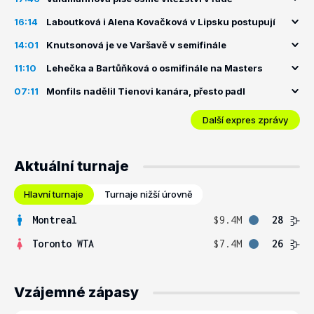
16:14
Laboutková i Alena Kovačková v Lipsku postupují
14:01
Knutsonová je ve Varšavě v semifinále
11:10
Lehečka a Bartůňková o osmifinále na Masters
07:11
Monfils nadělil Tienovi kanára, přesto padl
Další expres zprávy
Aktuální turnaje
Hlavní turnaje
Turnaje nižší úrovně
Montreal
$9.4M
28
Toronto WTA
$7.4M
26
Vzájemné zápasy