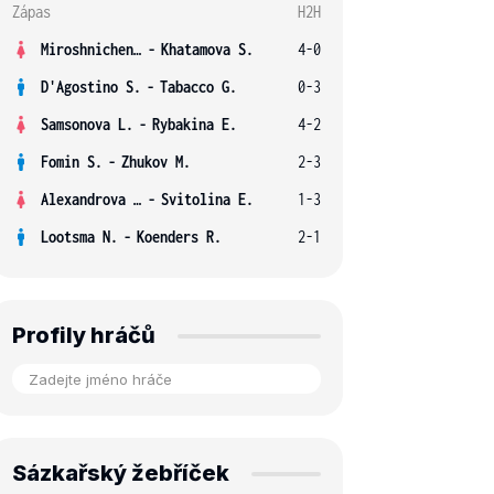
Zápas
H2H
Miroshnichenko V.
-
Khatamova S.
4-0
D'Agostino S.
-
Tabacco G.
0-3
Samsonova L.
-
Rybakina E.
4-2
Fomin S.
-
Zhukov M.
2-3
Alexandrova E.
-
Svitolina E.
1-3
Lootsma N.
-
Koenders R.
2-1
Profily hráčů
Sázkařský žebříček