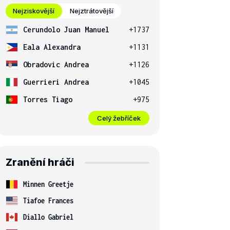
Nejziskovější
Nejztrátovější
Cerundolo Juan Manuel
+1737
Eala Alexandra
+1131
Obradovic Andrea
+1126
Guerrieri Andrea
+1045
Torres Tiago
+975
Celý žebříček
Zranění hráči
Minnen Greetje
Tiafoe Frances
Diallo Gabriel