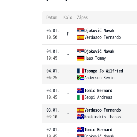
Datum
Kolo
Zápas
05.01.
Djokovič Novak
F
10:50
Verdasco Fernando
04.01.
Djokovič Novak
-
10:45
Haas Tommy
04.01.
Tsonga Jo-Wilfried
-
06:25
Anderson Kevin
03.01.
Tomic Bernard
-
10:45
Seppi Andreas
03.01.
Verdasco Fernando
-
03:10
Kokkinakis Thanasi
02.01.
Tomic Bernard
-
10:45
Djokovič Novak