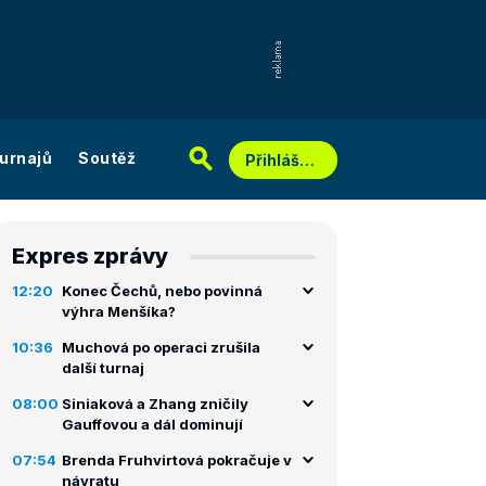
urnajů
Soutěž
Přihlášení
Expres zprávy
12:20
Konec Čechů, nebo povinná
výhra Menšíka?
10:36
Muchová po operaci zrušila
další turnaj
08:00
Siniaková a Zhang zničily
Gauffovou a dál dominují
07:54
Brenda Fruhvirtová pokračuje v
návratu