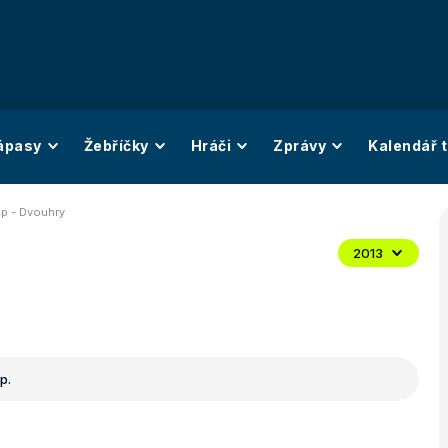
ápasy
Žebříčky
Hráči
Zprávy
Kalendář t
p - Dvouhry
2013
p.