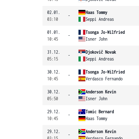
02.01.
Haas Tommy
-
03:10
Seppi Andreas
01.01.
Tsonga Jo-Wilfried
-
10:45
Isner John
31.12.
Djokovič Novak
-
05:15
Seppi Andreas
30.12.
Tsonga Jo-Wilfried
-
10:45
Verdasco Fernando
30.12.
Anderson Kevin
-
05:50
Isner John
29.12.
Tomic Bernard
-
10:45
Haas Tommy
29.12.
Anderson Kevin
-
03:15
Verdasco Fernando