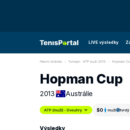
LIVE výsledky
Z
Hlavní stránka
Turnaje - ATP muži 2013
Hopman Cu
Hopman Cup
2013
Austrálie
$0
ATP (muži) - Dvouhry
muži
tvrdý 
Výsledky