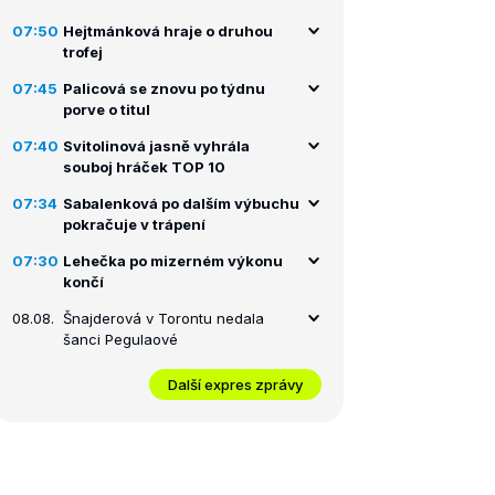
07:50
Hejtmánková hraje o druhou
trofej
07:45
Palicová se znovu po týdnu
porve o titul
07:40
Svitolinová jasně vyhrála
souboj hráček TOP 10
07:34
Sabalenková po dalším výbuchu
pokračuje v trápení
07:30
Lehečka po mizerném výkonu
končí
08.08.
Šnajderová v Torontu nedala
šanci Pegulaové
Další expres zprávy