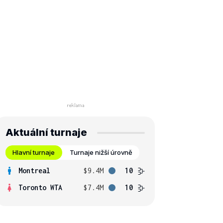
Aktuální turnaje
Hlavní turnaje
Turnaje nižší úrovně
Montreal
$9.4M
10
Toronto WTA
$7.4M
10