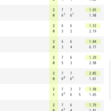
2
7
7
1.65
3
7
0
6
6
1.98
2
6
6
1.53
0
3
2
2.19
2
6
6
1.04
0
3
4
6.77
2
7
6
1.29
0
5
3
2.98
2
7
7
2.05
0
5
0
6
6
1.61
2
7
3
7
1.98
6
1
6
6
5
1.65
2
7
6
1.79
5
0
6
4
1.81