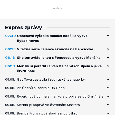
Expres zprávy
07:40
Ósakaová vyřadila domácí naději a vyzve
Rybakinovou
06:26
Vítězná série Ealaové skončila na Bencicové
06:18
Shelton zvládl bitvu s Fonsecou a vyzve Menšíka
06:13
Menšík si poradil i s Van De Zandschulpem a je ve
čtvrtfinále
09.08.
Gauffová zastavila jízdu ruské teenagerky
09.08.
22 Čechů si zahraje US Open
09.08.
Rybakinová dohnala manko a probila se do čtvrtfinále
09.08.
Mérida je poprvé ve čtvrtfinále Masters
09.08.
Brenda Fruhvirtová slaví jasnou výhru