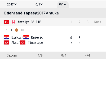
-
0/1
2017
0/1
Odehrané zápasy
2017
Antuka
Antalya 38 ITF
1
2
3
Kurs
15.11.
OF
Biskic
/
Kajevic
6
6
Aksu
/
Tinaztepe
2
3
Celkem
4/8
0/4
4/4