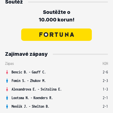
Soutěž
Soutěžte o
10.000 korun!
Zajímavé zápasy
Zápas
H2H
Bencic B.
-
Gauff C.
2-6
Fomin S.
-
Zhukov M.
2-3
Alexandrova E.
-
Svitolina E.
1-3
Lootsma N.
-
Koenders R.
2-1
Menšík J.
-
Shelton B.
2-1