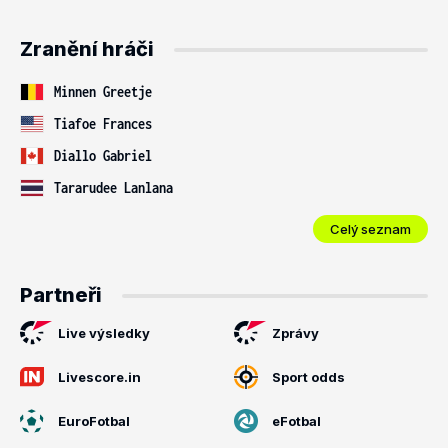
Zranění hráči
Minnen Greetje
Tiafoe Frances
Diallo Gabriel
Tararudee Lanlana
Celý seznam
Partneři
Live výsledky
Zprávy
Livescore.in
Sport odds
EuroFotbal
eFotbal