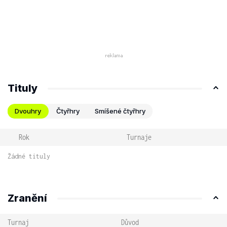
Tituly
Dvouhry
Čtyřhry
Smíšené čtyřhry
Rok
Turnaje
Žádné tituly
Zranění
Turnaj
Důvod