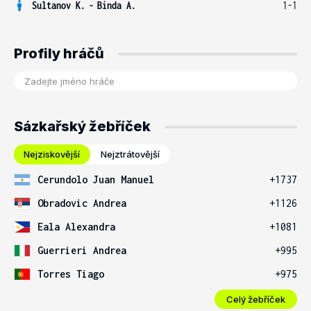
Sultanov K.
-
Binda A.
1-1
Profily hráčů
Sázkařský žebříček
Nejziskovější
Nejztrátovější
Cerundolo Juan Manuel
+1737
Obradovic Andrea
+1126
Eala Alexandra
+1081
Guerrieri Andrea
+995
Torres Tiago
+975
Celý žebříček