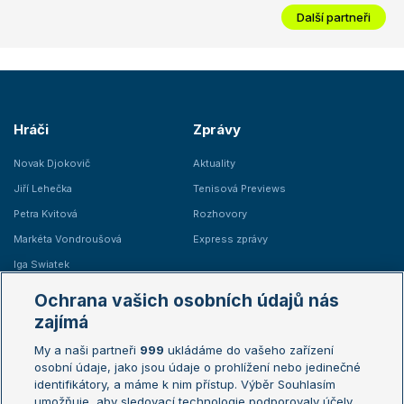
Další partneři
Hráči
Zprávy
Novak Djokovič
Aktuality
Jiří Lehečka
Tenisová Previews
Petra Kvitová
Rozhovory
Markéta Vondroušová
Express zprávy
Iga Swiatek
Marie Bouzková
Ochrana vašich osobních údajů nás
Žebříčky
Kalendář turnajů
zajímá
My a naši partneři
999
ukládáme do vašeho zařízení
Žebříček ATP (muži)
Australian Open
osobní údaje, jako jsou údaje o prohlížení nebo jedinečné
Žebříček WTA (ženy)
French Open
identifikátory, a máme k nim přístup. Výběr Souhlasím
umožňuje, aby sledovací technologie podporovaly účely
Sázkařský žebříček
Wimbledon