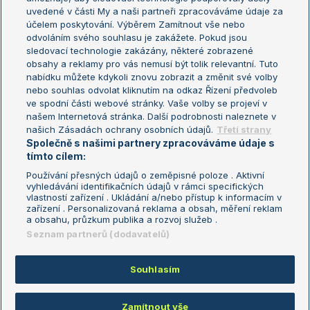
uvedené v části My a naši partneři zpracováváme údaje za
US Open
účelem poskytování. Výběrem Zamítnout vše nebo
odvoláním svého souhlasu je zakážete. Pokud jsou
Turnaj mistrů
sledovací technologie zakázány, některé zobrazené
Turnaj mistryň
obsahy a reklamy pro vás nemusí být tolik relevantní. Tuto
Aktualní trendy
nabídku můžete kdykoli znovu zobrazit a změnit své volby
nebo souhlas odvolat kliknutím na odkaz Řízení předvoleb
ve spodní části webové stránky. Vaše volby se projeví v
Fotbalové přestupy
našem Internetová stránka. Další podrobnosti naleznete v
Livesport Daily
našich Zásadách ochrany osobních údajů.
Třetí strany
Společně s našimi partnery zpracováváme údaje s
LS Prague Open
tímto cílem:
Používání přesných údajů o zeměpisné poloze . Aktivní
vyhledávání identifikačních údajů v rámci specifických
vlastností zařízení . Ukládání a/nebo přístup k informacím v
Podmínky užití
Nastavení soukromí
zařízení . Personalizovaná reklama a obsah, měření reklam
GDPR a žurnalistika
Reklama
a obsahu, průzkum publika a rozvoj služeb .
Informace o zpracování osobních
Kontakt
Seznam partnerů (dodavatelů)
údajů
Tiráž
Souhlasím
Copyright © 2008-2026 TenisPortal.cz. Využíváme zpravodajství ČTK.
Zamítnout vše