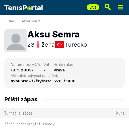
Hráči
Aksu Semra
Aksu Semra
23
žena
Turecko
Datum nar.:
Výška:
Váha:
Hraje rukou:
18. 1. 2003
-
-
Pravá
Aktuální/nejvyšší umístění:
dvouhra: - / -
čtyřhra: 1520. / 1496.
Příští zápas
Turnaj a zápas
Kurs
Žádné nadcházející zápasy.