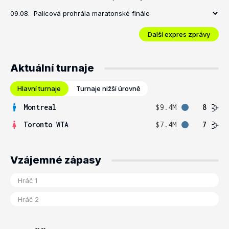
09.08.
Palicová prohrála maratonské finále
Další expres zprávy
Aktuální turnaje
Hlavní turnaje
Turnaje nižší úrovně
Montreal
$9.4M
8
Toronto WTA
$7.4M
7
Vzájemné zápasy