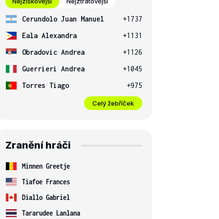
Nejziskovější
Nejztrátovější
Cerundolo Juan Manuel
+1737
Eala Alexandra
+1131
Obradovic Andrea
+1126
Guerrieri Andrea
+1045
Torres Tiago
+975
Celý žebříček
Zranění hráči
Minnen Greetje
Tiafoe Frances
Diallo Gabriel
Tararudee Lanlana