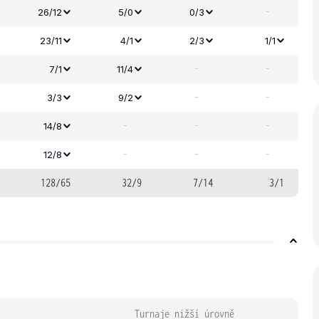
-
26/12
5/0
0/3
23/11
4/1
2/3
1/1
-
-
7/1
11/4
-
-
3/3
9/2
-
-
-
14/8
-
-
-
12/8
128/65
32/9
7/14
3/1
Turnaje nižší úrovně