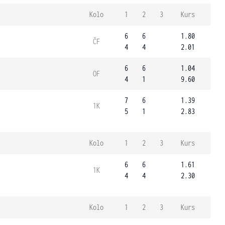
Kolo
1
2
3
Kurs
6
6
1.80
ČF
4
4
2.01
6
6
1.04
OF
4
1
9.60
7
6
1.39
1K
5
1
2.83
Kolo
1
2
3
Kurs
6
6
1.61
1K
4
4
2.30
Kolo
1
2
3
Kurs