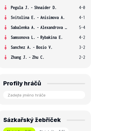
Pegula J.
-
Shnaider D.
4-0
Svitolina E.
-
Anisimova A.
4-1
Sabalenka A.
-
Alexandrova E.
5-4
Samsonova L.
-
Rybakina E.
4-2
Sanchez A.
-
Bosio V.
3-2
Zhang J.
-
Zhu C.
2-2
Profily hráčů
Sázkařský žebříček