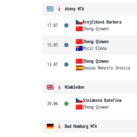
Atény WTA
Krejčíková Barbora
17.07.
Zheng Qinwen
Zheng Qinwen
15.07.
Micic Elena
Zheng Qinwen
13.07.
Bouzas Maneiro Jessica
Wimbledon
Siniaková Kateřina
29.06.
Zheng Qinwen
Bad Homburg WTA