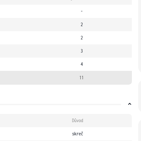
-
2
2
3
4
11
Důvod
skreč