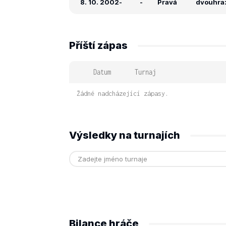
8. 10. 2002
-
-
Pravá
dvouhra: 
Příští zápas
Datum
Turnaj
Žádné nadcházející zápasy.
Výsledky na turnajích
Bilance hráče