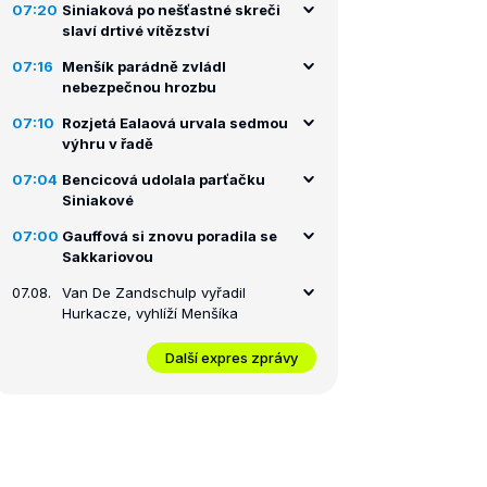
07:20
Siniaková po nešťastné skreči
slaví drtivé vítězství
07:16
Menšík parádně zvládl
nebezpečnou hrozbu
07:10
Rozjetá Ealaová urvala sedmou
výhru v řadě
07:04
Bencicová udolala parťačku
Siniakové
07:00
Gauffová si znovu poradila se
Sakkariovou
07.08.
Van De Zandschulp vyřadil
Hurkacze, vyhlíží Menšíka
Další expres zprávy