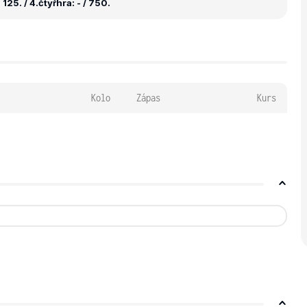
125. / 4.
čtyřhra: - / 750.
Kolo
Zápas
Kurs