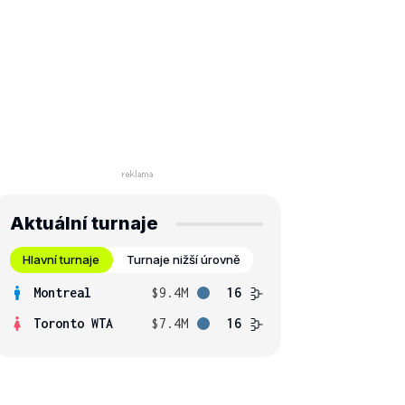
Aktuální turnaje
Hlavní turnaje
Turnaje nižší úrovně
Montreal
$9.4M
16
Toronto WTA
$7.4M
16