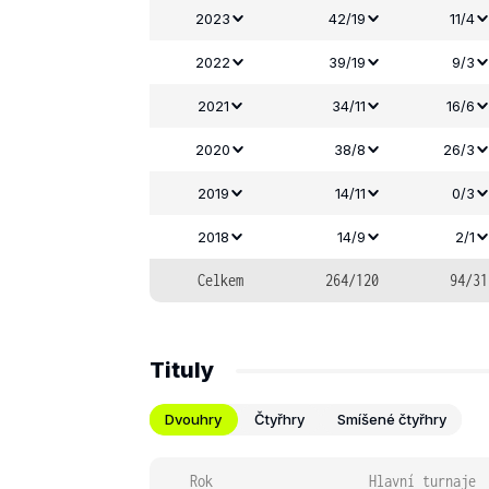
2023
42/19
11/4
2022
39/19
9/3
2021
34/11
16/6
2020
38/8
26/3
2019
14/11
0/3
2018
14/9
2/1
Celkem
264/120
94/31
Tituly
Dvouhry
Čtyřhry
Smíšené čtyřhry
Rok
Hlavní turnaje