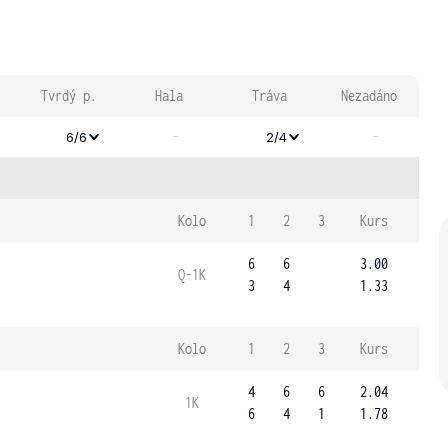
Tvrdý p.
Hala
Tráva
Nezadáno
-
-
6/6
2/4
Kolo
1
2
3
Kurs
6
6
3.00
Q-1K
3
4
1.33
Kolo
1
2
3
Kurs
4
6
6
2.04
1K
6
4
1
1.78