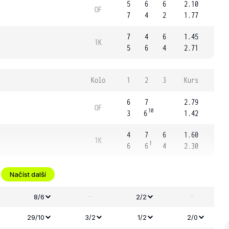
5
6
6
2.10
OF
7
4
2
1.77
7
4
6
1.45
1K
5
6
4
2.71
Kolo
1
2
3
Kurs
6
7
2.79
OF
10
3
6
1.42
4
7
6
1.60
1K
1
6
6
4
2.30
Načíst další
-
-
8/6
2/2
29/10
3/2
1/2
2/0