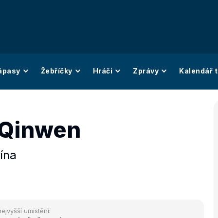
ápasy
Žebříčky
Hráči
Zprávy
Kalendář t
 Qinwen
ína
nejvyšší umístění: