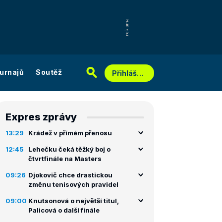
urnajů
Soutěž
Přihlášení
Expres zprávy
13:29
Krádež v přímém přenosu
12:45
Lehečku čeká těžký boj o
čtvrtfinále na Masters
09:26
Djokovič chce drastickou
změnu tenisových pravidel
09:00
Knutsonová o největší titul,
Palicová o další finále