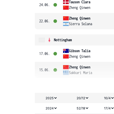
Tauson Clara
24.06.
Zheng Qinwen
Zheng Qinwen
22.06.
Sierra Solana
Nottingham
Gibson Talia
17.06.
Zheng Qinwen
Zheng Qinwen
15.06.
Sakkari Maria
2025
20/12
10/4
2024
52/18
17/4