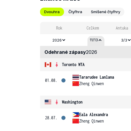
Dvouhra
Čtyřhra
Smíšené čtyřhry
Rok
Celkem
Antuka
11/13
2026
3/3
Odehrané zápasy
2026
Toronto WTA
Tararudee Lanlana
01.08.
Zheng Qinwen
Washington
Eala Alexandra
28.07.
Zheng Qinwen