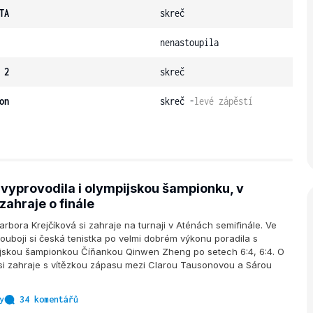
TA
skreč
nenastoupila
 2
skreč
on
skreč -
levé zápěstí
 vyprovodila i olympijskou šampionku, v
zahraje o finále
bora Krejčíková si zahraje na turnaji v Aténách semifinále. Ve
souboji si česká tenistka po velmi dobrém výkonu poradila s
pijskou šampionkou Číňankou Qinwen Zheng po setech 6:4, 6:4. O
 si zahraje s vítězkou zápasu mezi Clarou Tausonovou a Sárou
y
34 komentářů