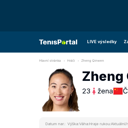
LIVE výsledky
Z
Hlavní stránka
Hráči
Zheng Qinwen
Zheng
23
žena
Č
Datum nar.:
Výška:
Váha:
Hraje rukou:
Aktuální/