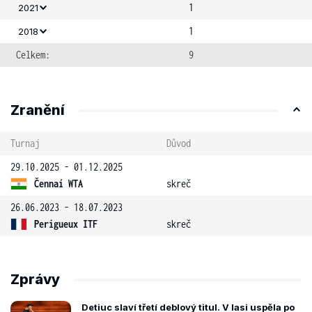
1
2021
1
2018
Celkem:
9
Zranění
Turnaj
Důvod
29.10.2025 - 01.12.2025
Čennaí WTA
skreč
26.06.2023 - 18.07.2023
Perigueux ITF
skreč
Zprávy
Detiuc slaví třetí deblový titul. V Iasi uspěla po