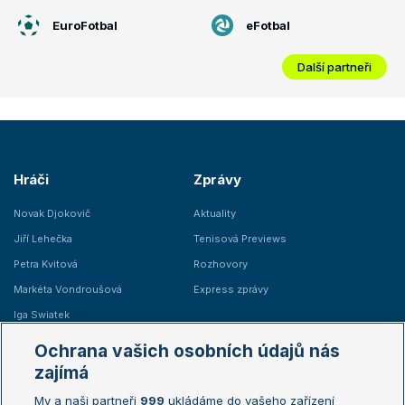
EuroFotbal
eFotbal
Další partneři
Hráči
Zprávy
Novak Djokovič
Aktuality
Jiří Lehečka
Tenisová Previews
Petra Kvitová
Rozhovory
Markéta Vondroušová
Express zprávy
Iga Swiatek
Marie Bouzková
Ochrana vašich osobních údajů nás
Žebříčky
Kalendář turnajů
zajímá
My a naši partneři
999
ukládáme do vašeho zařízení
Žebříček ATP (muži)
Australian Open