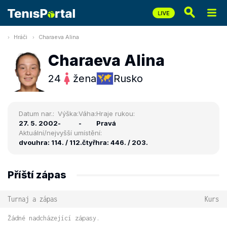
Hráči
Charaeva Alina
Charaeva Alina
24
žena
Rusko
Datum nar.:
Výška:
Váha:
Hraje rukou:
27. 5. 2002
-
-
Pravá
Aktuální/nejvyšší umístění:
dvouhra: 114. / 112.
čtyřhra: 446. / 203.
Příští zápas
Turnaj a zápas
Kurs
Žádné nadcházející zápasy.