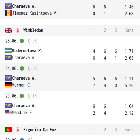
Charaeva A.
6
6
1.46
Jimenez Kasintseva V.
0
1
2.68
Wimbledon
1
2
3
Kurs
25.06.
Q-3K
Kudermetova P.
4
6
6
1.71
Charaeva A.
6
4
1
2.03
24.06.
Q-2K
Charaeva A.
5
6
6
1.11
Werner C.
7
4
0
5.26
23.06.
Q-1K
Charaeva A.
6
6
1.64
Mandlik E.
2
4
2.12
Figueira Da Foz
1
2
3
Kurs