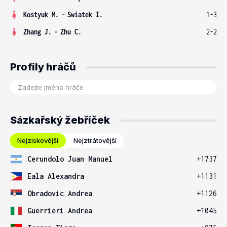
Kostyuk M.
-
Swiatek I.
1-3
Zhang J.
-
Zhu C.
2-2
Profily hráčů
Sázkařský žebříček
Nejziskovější
Nejztrátovější
Cerundolo Juan Manuel
+1737
Eala Alexandra
+1131
Obradovic Andrea
+1126
Guerrieri Andrea
+1045