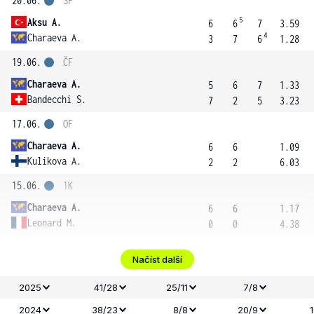
20.06.
SF
5
Aksu A.
6
6
7
3.59
4
Charaeva A.
3
7
6
1.28
19.06.
ČF
Charaeva A.
5
6
7
1.33
Bandecchi S.
7
2
5
3.23
17.06.
OF
Charaeva A.
6
6
1.09
Kulikova A.
2
2
6.03
15.06.
1K
Charaeva A.
6
6
1.17
Leonard M.
0
0
4.38
Načíst další
2025
41/28
25/11
7/8
2024
38/23
8/8
20/9