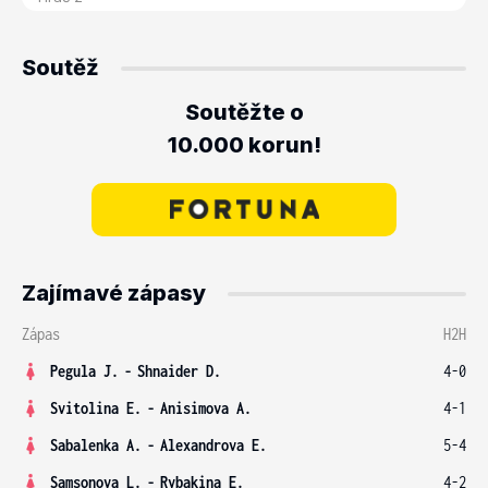
Soutěž
Soutěžte o
10.000 korun!
Zajímavé zápasy
Zápas
H2H
Pegula J.
-
Shnaider D.
4-0
Svitolina E.
-
Anisimova A.
4-1
Sabalenka A.
-
Alexandrova E.
5-4
Samsonova L.
-
Rybakina E.
4-2