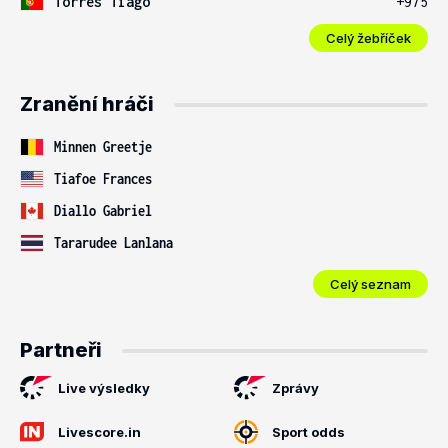
Torres Tiago
+975
Celý žebříček
Zranění hráči
Minnen Greetje
Tiafoe Frances
Diallo Gabriel
Tararudee Lanlana
Celý seznam
Partneři
Live výsledky
Zprávy
Livescore.in
Sport odds