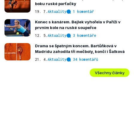
boku ruské parťačky
19. 7.
Aktuality
1 komentář
Konec s kanárem. Bejlek vyhořela v Paříži v
prvním kole na ruské soupeřce
12. 5.
Aktuality
3 komentáře
Drama se špatným koncem. Bartůňková v
Madridu zahodila tři mečboly, končí i Šalková
21. 4.
Aktuality
34 komentářů
Všechny články