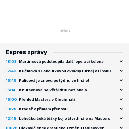
Expres zprávy
18:03
Martincová podstoupila další operaci kolena
17:43
Kučmová s Laboutkovou ovládly turnaj v Lipsku
16:49
Palicová je znovu po týdnu ve finále!
16:14
Knutsonová největší titul nezískala
16:00
Přehled Masters v Cincinnati
13:29
Krádež v přímém přenosu
12:45
Lehečku čeká těžký boj o čtvrtfinále na Masters
09:26
Djokovič chce drastickou změnu tenisových