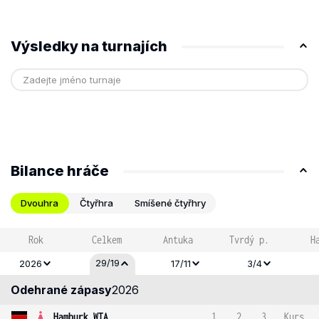
Výsledky na turnajích
Bilance hráče
Dvouhra
Čtyřhra
Smíšené čtyřhry
Rok
Celkem
Antuka
Tvrdý p.
H
29/19
2026
17/11
3/4
Odehrané zápasy
2026
Hamburk WTA
1
2
3
Kurs