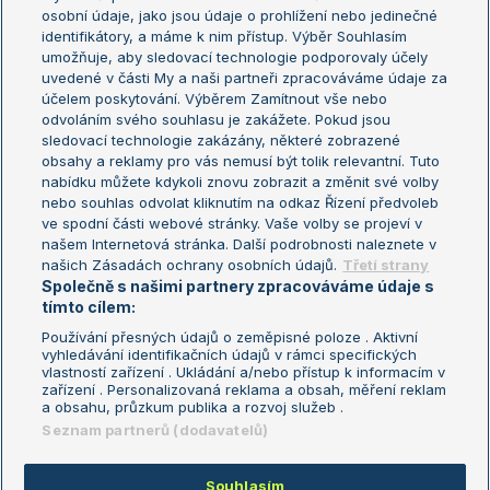
osobní údaje, jako jsou údaje o prohlížení nebo jedinečné
Žebříček WTA (ženy)
French Open
identifikátory, a máme k nim přístup. Výběr Souhlasím
umožňuje, aby sledovací technologie podporovaly účely
Sázkařský žebříček
Wimbledon
uvedené v části My a naši partneři zpracováváme údaje za
US Open
účelem poskytování. Výběrem Zamítnout vše nebo
odvoláním svého souhlasu je zakážete. Pokud jsou
Turnaj mistrů
sledovací technologie zakázány, některé zobrazené
Turnaj mistryň
obsahy a reklamy pro vás nemusí být tolik relevantní. Tuto
Aktualní trendy
nabídku můžete kdykoli znovu zobrazit a změnit své volby
nebo souhlas odvolat kliknutím na odkaz Řízení předvoleb
ve spodní části webové stránky. Vaše volby se projeví v
Fotbalové přestupy
našem Internetová stránka. Další podrobnosti naleznete v
Livesport Daily
našich Zásadách ochrany osobních údajů.
Třetí strany
Společně s našimi partnery zpracováváme údaje s
LS Prague Open
tímto cílem:
Používání přesných údajů o zeměpisné poloze . Aktivní
vyhledávání identifikačních údajů v rámci specifických
vlastností zařízení . Ukládání a/nebo přístup k informacím v
Podmínky užití
Nastavení soukromí
zařízení . Personalizovaná reklama a obsah, měření reklam
GDPR a žurnalistika
Reklama
a obsahu, průzkum publika a rozvoj služeb .
Informace o zpracování osobních
Kontakt
Seznam partnerů (dodavatelů)
údajů
Tiráž
Souhlasím