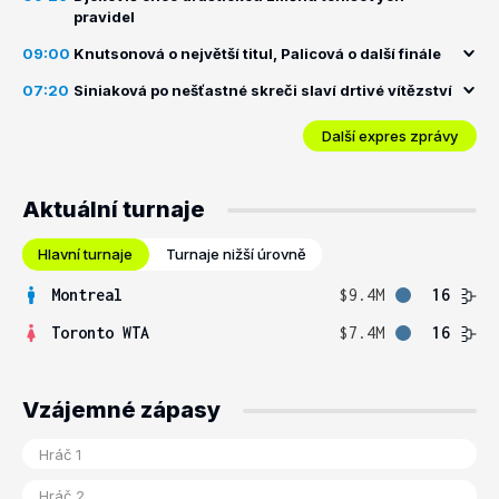
pravidel
09:00
Knutsonová o největší titul, Palicová o další finále
07:20
Siniaková po nešťastné skreči slaví drtivé vítězství
Další expres zprávy
Aktuální turnaje
Hlavní turnaje
Turnaje nižší úrovně
Montreal
$9.4M
16
Toronto WTA
$7.4M
16
Vzájemné zápasy