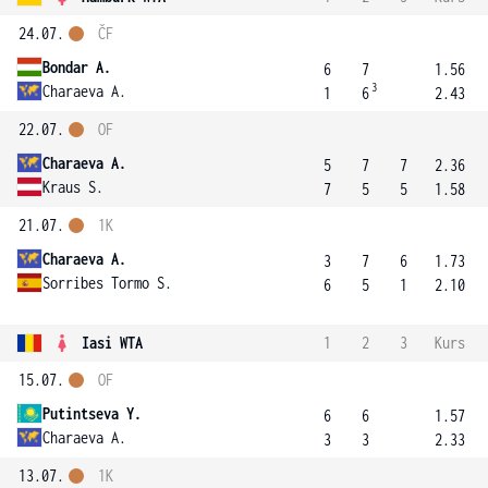
24.07.
ČF
Bondar A.
6
7
1.56
3
Charaeva A.
1
6
2.43
22.07.
OF
Charaeva A.
5
7
7
2.36
Kraus S.
7
5
5
1.58
21.07.
1K
Charaeva A.
3
7
6
1.73
Sorribes Tormo S.
6
5
1
2.10
Iasi WTA
1
2
3
Kurs
15.07.
OF
Putintseva Y.
6
6
1.57
Charaeva A.
3
3
2.33
13.07.
1K