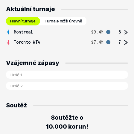
Aktuální turnaje
Hlavní turnaje
Turnaje nižší úrovně
Montreal
$9.4M
8
Toronto WTA
$7.4M
7
Vzájemné zápasy
Soutěž
Soutěžte o
10.000 korun!