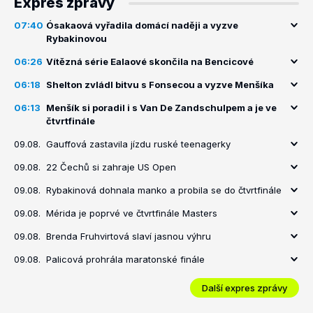
Expres zprávy
07:40
Ósakaová vyřadila domácí naději a vyzve
Rybakinovou
06:26
Vítězná série Ealaové skončila na Bencicové
06:18
Shelton zvládl bitvu s Fonsecou a vyzve Menšíka
06:13
Menšík si poradil i s Van De Zandschulpem a je ve
čtvrtfinále
09.08.
Gauffová zastavila jízdu ruské teenagerky
09.08.
22 Čechů si zahraje US Open
09.08.
Rybakinová dohnala manko a probila se do čtvrtfinále
09.08.
Mérida je poprvé ve čtvrtfinále Masters
09.08.
Brenda Fruhvirtová slaví jasnou výhru
09.08.
Palicová prohrála maratonské finále
Další expres zprávy