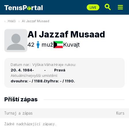
Hráči
Al Jazzaf Musaad
Al Jazzaf Musaad
42
muž
Kuvajt
Datum nar.:
Výška:
Váha:
Hraje rukou:
20. 4. 1984
-
-
Pravá
Aktuální/nejvyšší umístění:
dvouhra: - / 1188.
čtyřhra: - / 1190.
Příští zápas
Turnaj a zápas
Kurs
Žádné nadcházející zápasy.