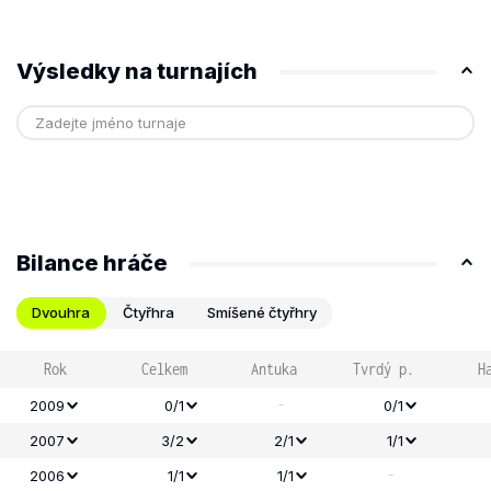
Výsledky na turnajích
Bilance hráče
Dvouhra
Čtyřhra
Smíšené čtyřhry
Rok
Celkem
Antuka
Tvrdý p.
H
-
2009
0/1
0/1
2007
3/2
2/1
1/1
-
2006
1/1
1/1