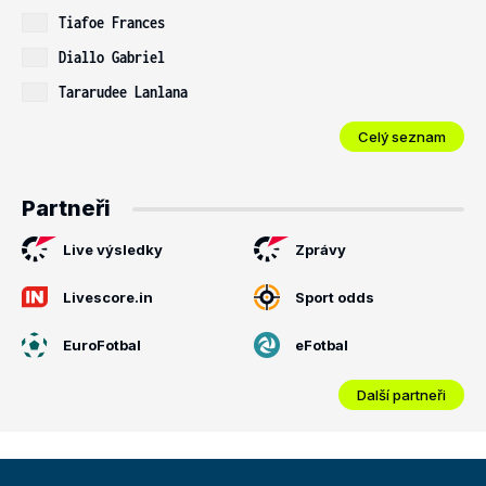
Tiafoe Frances
Diallo Gabriel
Tararudee Lanlana
Celý seznam
Partneři
Live výsledky
Zprávy
Livescore.in
Sport odds
EuroFotbal
eFotbal
Další partneři