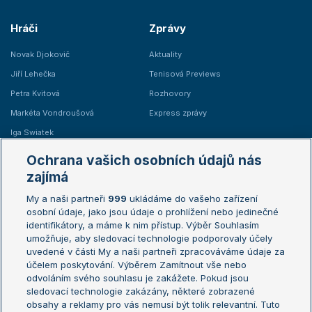
Hráči
Zprávy
Novak Djokovič
Aktuality
Jiří Lehečka
Tenisová Previews
Petra Kvitová
Rozhovory
Markéta Vondroušová
Express zprávy
Iga Swiatek
Marie Bouzková
Ochrana vašich osobních údajů nás
Žebříčky
Kalendář turnajů
zajímá
My a naši partneři
999
ukládáme do vašeho zařízení
Žebříček ATP (muži)
Australian Open
osobní údaje, jako jsou údaje o prohlížení nebo jedinečné
Žebříček WTA (ženy)
French Open
identifikátory, a máme k nim přístup. Výběr Souhlasím
umožňuje, aby sledovací technologie podporovaly účely
Sázkařský žebříček
Wimbledon
uvedené v části My a naši partneři zpracováváme údaje za
US Open
účelem poskytování. Výběrem Zamítnout vše nebo
odvoláním svého souhlasu je zakážete. Pokud jsou
Turnaj mistrů
sledovací technologie zakázány, některé zobrazené
Turnaj mistryň
obsahy a reklamy pro vás nemusí být tolik relevantní. Tuto