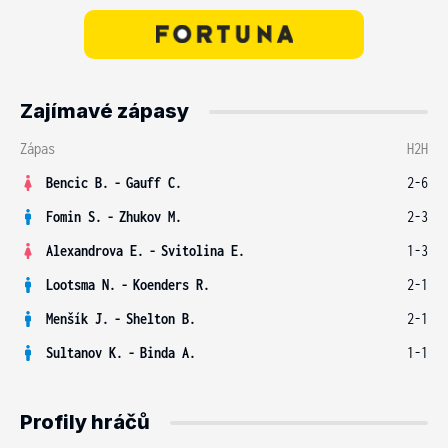
Zajímavé zápasy
Zápas
H2H
Bencic B.
-
Gauff C.
2-6
Fomin S.
-
Zhukov M.
2-3
Alexandrova E.
-
Svitolina E.
1-3
Lootsma N.
-
Koenders R.
2-1
Menšík J.
-
Shelton B.
2-1
Sultanov K.
-
Binda A.
1-1
Profily hráčů