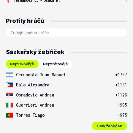
Fernandez L.
-
Osaka N.
1-1
Profily hráčů
Sázkařský žebříček
Nejziskovější
Nejztrátovější
Cerundolo Juan Manuel
+1737
Eala Alexandra
+1131
Obradovic Andrea
+1126
Guerrieri Andrea
+995
Torres Tiago
+975
Celý žebříček