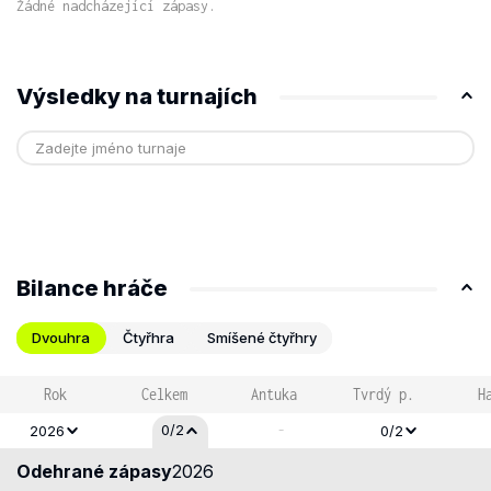
Žádné nadcházející zápasy.
Výsledky na turnajích
Bilance hráče
Dvouhra
Čtyřhra
Smíšené čtyřhry
Rok
Celkem
Antuka
Tvrdý p.
H
-
0/2
2026
0/2
Odehrané zápasy
2026