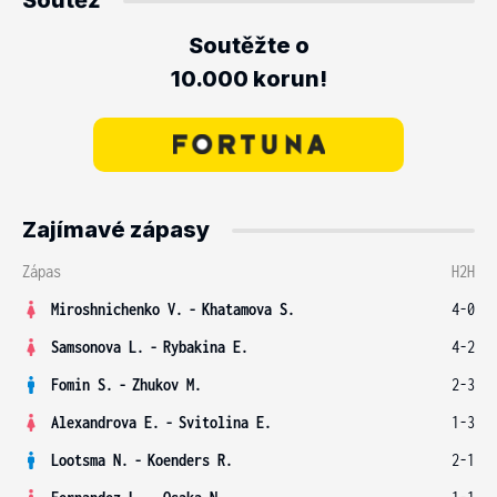
Soutěž
Soutěžte o
10.000 korun!
Zajímavé zápasy
Zápas
H2H
Miroshnichenko V.
-
Khatamova S.
4-0
Samsonova L.
-
Rybakina E.
4-2
Fomin S.
-
Zhukov M.
2-3
Alexandrova E.
-
Svitolina E.
1-3
Lootsma N.
-
Koenders R.
2-1