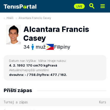
Hráči
Alcantara Francis Casey
Alcantara Francis
Casey
34
muž
Filipíny
Datum nar.:
Výška:
Váha:
Hraje rukou:
4. 2. 1992
170 cm
70 kg
Pravá
Aktuální/nejvyšší umístění:
dvouhra: - / 758.
čtyřhra: 477. / 162.
Příští zápas
Turnaj a zápas
Kurs