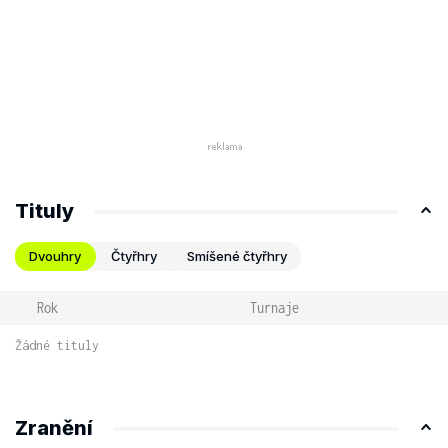
Tituly
Dvouhry
Čtyřhry
Smíšené čtyřhry
Rok
Turnaje
Žádné tituly
Zranění