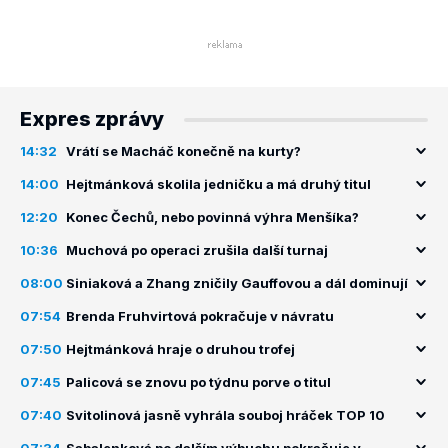
Expres zprávy
14:32
Vrátí se Macháč konečně na kurty?
14:00
Hejtmánková skolila jedničku a má druhý titul
12:20
Konec Čechů, nebo povinná výhra Menšíka?
10:36
Muchová po operaci zrušila další turnaj
08:00
Siniaková a Zhang zničily Gauffovou a dál dominují
07:54
Brenda Fruhvirtová pokračuje v návratu
07:50
Hejtmánková hraje o druhou trofej
07:45
Palicová se znovu po týdnu porve o titul
07:40
Svitolinová jasně vyhrála souboj hráček TOP 10