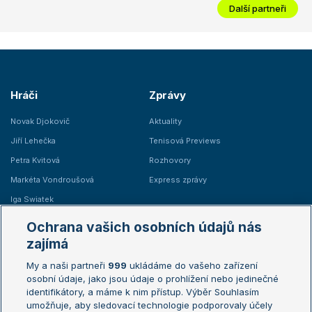
Další partneři
Hráči
Zprávy
Novak Djokovič
Aktuality
Jiří Lehečka
Tenisová Previews
Petra Kvitová
Rozhovory
Markéta Vondroušová
Express zprávy
Iga Swiatek
Marie Bouzková
Ochrana vašich osobních údajů nás
Žebříčky
Kalendář turnajů
zajímá
My a naši partneři
999
ukládáme do vašeho zařízení
Žebříček ATP (muži)
Australian Open
osobní údaje, jako jsou údaje o prohlížení nebo jedinečné
Žebříček WTA (ženy)
French Open
identifikátory, a máme k nim přístup. Výběr Souhlasím
umožňuje, aby sledovací technologie podporovaly účely
Sázkařský žebříček
Wimbledon