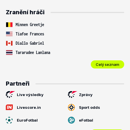
Zranění hráči
Minnen Greetje
Tiafoe Frances
Diallo Gabriel
Tararudee Lanlana
Celý seznam
Partneři
Live výsledky
Zprávy
Livescore.in
Sport odds
EuroFotbal
eFotbal