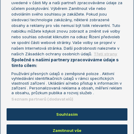
uvedené v části My a naši partneři zpracováváme údaje za
US Open
účelem poskytování. Výběrem Zamítnout vše nebo
odvoláním svého souhlasu je zakážete. Pokud jsou
Turnaj mistrů
sledovací technologie zakázány, některé zobrazené
Turnaj mistryň
obsahy a reklamy pro vás nemusí být tolik relevantní. Tuto
Aktualní trendy
nabídku můžete kdykoli znovu zobrazit a změnit své volby
nebo souhlas odvolat kliknutím na odkaz Řízení předvoleb
ve spodní části webové stránky. Vaše volby se projeví v
Fotbalové přestupy
našem Internetová stránka. Další podrobnosti naleznete v
Livesport Daily
našich Zásadách ochrany osobních údajů.
Třetí strany
Společně s našimi partnery zpracováváme údaje s
LS Prague Open
tímto cílem:
Používání přesných údajů o zeměpisné poloze . Aktivní
vyhledávání identifikačních údajů v rámci specifických
vlastností zařízení . Ukládání a/nebo přístup k informacím v
Podmínky užití
Nastavení soukromí
zařízení . Personalizovaná reklama a obsah, měření reklam
GDPR a žurnalistika
Reklama
a obsahu, průzkum publika a rozvoj služeb .
Informace o zpracování osobních
Kontakt
Seznam partnerů (dodavatelů)
údajů
Tiráž
Souhlasím
Copyright © 2008-2026 TenisPortal.cz. Využíváme zpravodajství ČTK.
Zamítnout vše