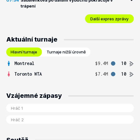
07:34
Sabalenková po dalším výbuchu pokračuje v
trápení
Další expres zprávy
Aktuální turnaje
Hlavní turnaje
Turnaje nižší úrovně
Montreal
$9.4M
10
Toronto WTA
$7.4M
10
Vzájemné zápasy