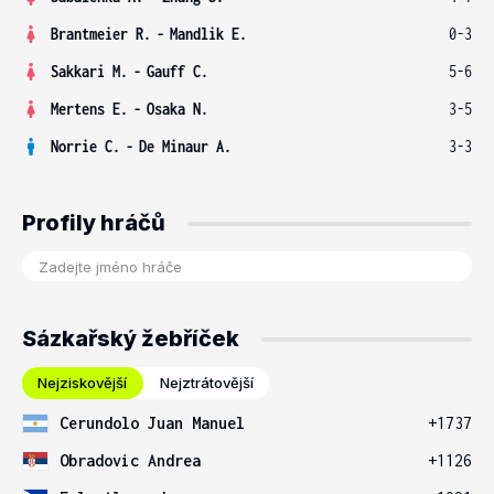
Brantmeier R.
-
Mandlik E.
0-3
Sakkari M.
-
Gauff C.
5-6
Mertens E.
-
Osaka N.
3-5
Norrie C.
-
De Minaur A.
3-3
Profily hráčů
Sázkařský žebříček
Nejziskovější
Nejztrátovější
Cerundolo Juan Manuel
+1737
Obradovic Andrea
+1126