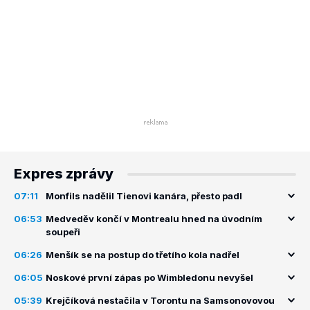
Expres zprávy
07:11
Monfils nadělil Tienovi kanára, přesto padl
06:53
Medveděv končí v Montrealu hned na úvodním
soupeři
06:26
Menšík se na postup do třetího kola nadřel
06:05
Noskové první zápas po Wimbledonu nevyšel
05:39
Krejčíková nestačila v Torontu na Samsonovovou