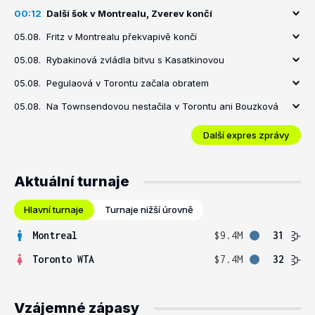
00:12
Další šok v Montrealu, Zverev končí
05.08.
Fritz v Montrealu překvapivě končí
05.08.
Rybakinová zvládla bitvu s Kasatkinovou
05.08.
Pegulaová v Torontu začala obratem
05.08.
Na Townsendovou nestačila v Torontu ani Bouzková
Další expres zprávy
Aktuální turnaje
Hlavní turnaje
Turnaje nižší úrovně
Montreal
$9.4M
31
Toronto WTA
$7.4M
32
Vzájemné zápasy