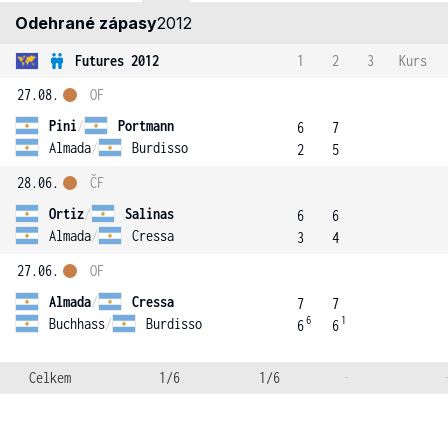
Odehrané zápasy
2012
Futures 2012
1
2
3
Kurs
27.08.
OF
Pini
/
Portmann
6
7
Almada
/
Burdisso
2
5
28.06.
ČF
Ortiz
/
Salinas
6
6
Almada
/
Cressa
3
4
27.06.
OF
Almada
/
Cressa
7
7
6
1
Buchhass
/
Burdisso
6
6
Celkem
1/6
1/6
-