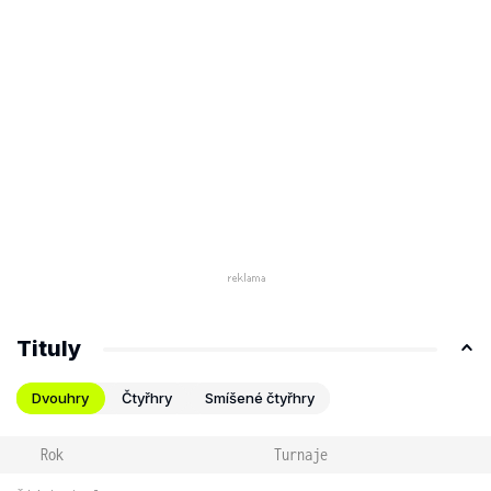
Tituly
Dvouhry
Čtyřhry
Smíšené čtyřhry
Rok
Turnaje