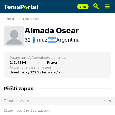
Hráči
Almada Oscar
Almada Oscar
32
muž
Argentina
Datum nar.:
Výška:
Váha:
Hraje rukou:
2. 3. 1994
-
-
Pravá
Aktuální/nejvyšší umístění:
dvouhra: - / 1776.
čtyřhra: - / -
Příští zápas
Turnaj a zápas
Kurs
Žádné nadcházející zápasy.