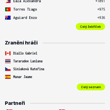
Eala Alexandra
+1091
Torres Tiago
+975
Aguiard Enzo
+936
Celý žebříček
Zranění hráči
Diallo Gabriel
Tararudee Lanlana
Siniaková Kateřina
Munar Jaume
Celý seznam
Partneři