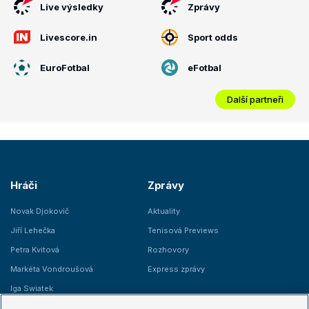
Live výsledky
Zprávy
Livescore.in
Sport odds
EuroFotbal
eFotbal
Další partneři
Hráči
Zprávy
Novak Djokovič
Aktuality
Jiří Lehečka
Tenisová Previews
Petra Kvitová
Rozhovory
Markéta Vondroušová
Express zprávy
Iga Swiatek
Marie Bouzková