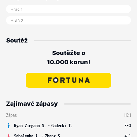
Soutěž
Soutěžte o
10.000 korun!
Zajímavé zápasy
Zápas
H2H
Ryan Ziegann S.
-
Gadecki T.
3-0
Sabalenka A.
-
Zhang S.
4-1