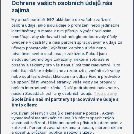
Ochrana vašich osobních údajů nás
Žebříčky
Kalendář turnajů
zajímá
My a naši partneři
997
ukládáme do vašeho zařízení
Žebříček ATP (muži)
Australian Open
osobní údaje, jako jsou údaje o prohlížení nebo jedinečné
Žebříček WTA (ženy)
French Open
identifikátory, a máme k nim přístup. Výběr Souhlasím
umožňuje, aby sledovací technologie podporovaly účely
Sázkařský žebříček
Wimbledon
uvedené v části My a naši partneři zpracováváme údaje za
US Open
účelem poskytování. Výběrem Zamítnout vše nebo
odvoláním svého souhlasu je zakážete. Pokud jsou
Turnaj mistrů
sledovací technologie zakázány, některé zobrazené
Turnaj mistryň
obsahy a reklamy pro vás nemusí být tolik relevantní. Tuto
Aktualní trendy
nabídku můžete kdykoli znovu zobrazit a změnit své volby
nebo souhlas odvolat kliknutím na odkaz Řízení předvoleb
ve spodní části webové stránky. Vaše volby se projeví v
Fotbalové přestupy
našem Internetová stránka. Další podrobnosti naleznete v
Livesport Daily
našich Zásadách ochrany osobních údajů.
Třetí strany
Společně s našimi partnery zpracováváme údaje s
LS Prague Open
tímto cílem:
Používání přesných údajů o zeměpisné poloze . Aktivní
vyhledávání identifikačních údajů v rámci specifických
vlastností zařízení . Ukládání a/nebo přístup k informacím v
Podmínky užití
Nastavení soukromí
zařízení . Personalizovaná reklama a obsah, měření reklam
GDPR a žurnalistika
Reklama
a obsahu, průzkum publika a rozvoj služeb .