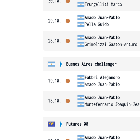
30.10.
Trungelliti Marco
Amado Juan-Pablo
29.10.
Pella Guido
Amado Juan-Pablo
28.10.
Grimolizzi Gaston-Arturo
Buenos Aires challenger
Fabbri Alejandro
19.10.
Amado Juan-Pablo
Amado Juan-Pablo
18.10.
Monteferrario Joaquin-Jes
Futures 08
Amado Juan-Pablo