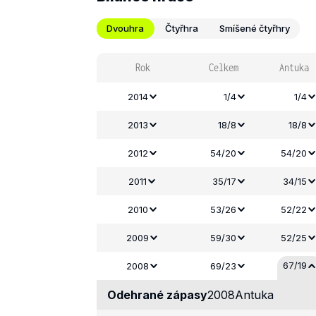
Dvouhra
Čtyřhra
Smíšené čtyřhry
Rok
Celkem
Antuka
2014
1/4
1/4
2013
18/8
18/8
2012
54/20
54/20
2011
35/17
34/15
2010
53/26
52/22
2009
59/30
52/25
67/19
2008
69/23
Odehrané zápasy
2008
Antuka