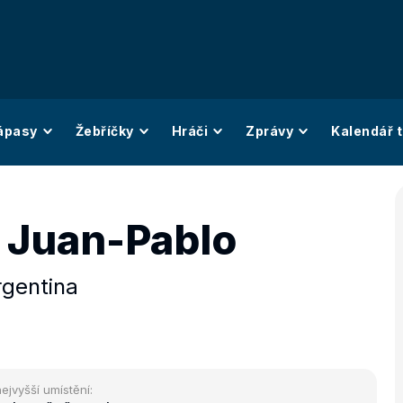
ápasy
Žebříčky
Hráči
Zprávy
Kalendář t
Juan-Pablo
rgentina
ejvyšší umístění: