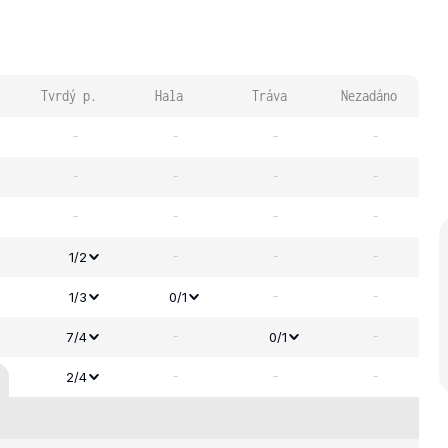
Tvrdý p.
Hala
Tráva
Nezadáno
-
-
-
-
-
-
-
-
-
-
-
-
-
-
-
1/2
-
-
1/3
0/1
-
-
7/4
0/1
-
-
-
2/4