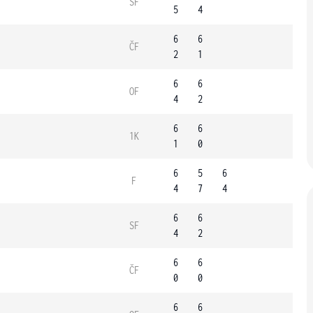
SF
5
4
6
6
ČF
2
1
6
6
OF
4
2
6
6
1K
1
0
6
5
6
F
4
7
4
6
6
SF
4
2
6
6
ČF
0
0
6
6