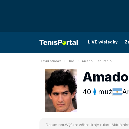
LIVE výsledky
Z
Hlavní stránka
Hráči
Amado Juan-Pablo
Amado 
40
muž
A
Datum nar.:
Výška:
Váha:
Hraje rukou:
Aktuální/n