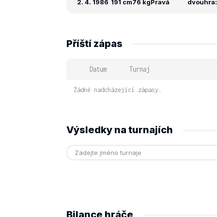
2. 4. 1986
191 cm
76 kg
Pravá
dvouhra: 
Příští zápas
Datum
Turnaj
Žádné nadcházející zápasy.
Výsledky na turnajích
Bilance hráče