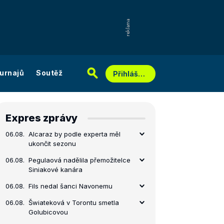
urnajů
Soutěž
Přihlášení
Expres zprávy
06.08.
Alcaraz by podle experta měl
ukončit sezonu
06.08.
Pegulaová nadělila přemožitelce
Siniakové kanára
06.08.
Fils nedal šanci Navonemu
06.08.
Šwiateková v Torontu smetla
Golubicovou