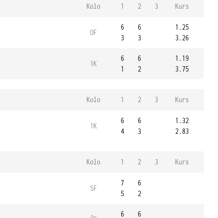
Kolo
1
2
3
Kurs
6
6
1.25
OF
3
3
3.26
6
6
1.19
1K
1
2
3.75
Kolo
1
2
3
Kurs
6
6
1.32
1K
4
3
2.83
Kolo
1
2
3
Kurs
7
6
SF
5
2
6
6