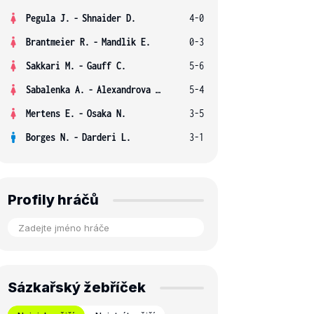
Pegula J.
-
Shnaider D.
4-0
Brantmeier R.
-
Mandlik E.
0-3
Sakkari M.
-
Gauff C.
5-6
Sabalenka A.
-
Alexandrova E.
5-4
Mertens E.
-
Osaka N.
3-5
Borges N.
-
Darderi L.
3-1
Profily hráčů
Sázkařský žebříček