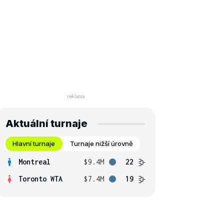
Aktuální turnaje
Hlavní turnaje
Turnaje nižší úrovně
Montreal
$9.4M
22
Toronto WTA
$7.4M
19