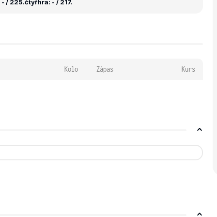
- / 225.
čtyřhra: - / 217.
Kolo
Zápas
Kurs