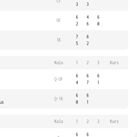
ČF
3
3
6
4
6
OF
2
6
0
7
6
1K
5
2
Kolo
1
2
3
Kurs
6
6
6
Q-OF
4
7
1
6
6
Q-1K
us
0
1
Kolo
1
2
3
Kurs
6
6