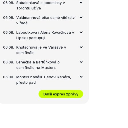
06.08.
Sabalenková si podmínky v
Torontu užívá
06.08.
Valdmannová píše osmé vítězství
v řadě
06.08.
Laboutková i Alena Kovačková v
Lipsku postupují
06.08.
Knutsonová je ve Varšavě v
semifinále
06.08.
Lehečka a Bartůňková o
osmifinále na Masters
06.08.
Monfils nadělil Tienovi kanára,
přesto padl
Další expres zprávy