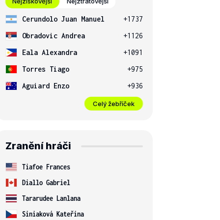
Nejziskovější
Nejztrátovější
Cerundolo Juan Manuel
+1737
Obradovic Andrea
+1126
Eala Alexandra
+1091
Torres Tiago
+975
Aguiard Enzo
+936
Celý žebříček
Zranění hráči
Tiafoe Frances
Diallo Gabriel
Tararudee Lanlana
Siniaková Kateřina