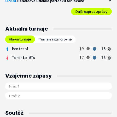
07:04
Bencicová udolala parťačku Siniakové
Další expres zprávy
Aktuální turnaje
Hlavní turnaje
Turnaje nižší úrovně
Montreal
$9.4M
16
Toronto WTA
$7.4M
16
Vzájemné zápasy
Soutěž