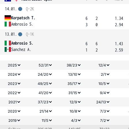
14.01.
Q-2K
Korpatsch T.
6
2
1.34
Ambrosio S.
3
0
2.94
13.01.
Q-1K
Ambrosio S.
6
6
1.43
Sanchez A.
1
2
2.59
2025
52/31
38/23
12/4
2024
24/20
13/10
2/1
2023
49/25
35/17
10/5
2022
41/20
31/15
9/4
2021
37/23
12/9
24/13
2020
21/14
10/8
7/3
2019
11/5
4/3
7/2