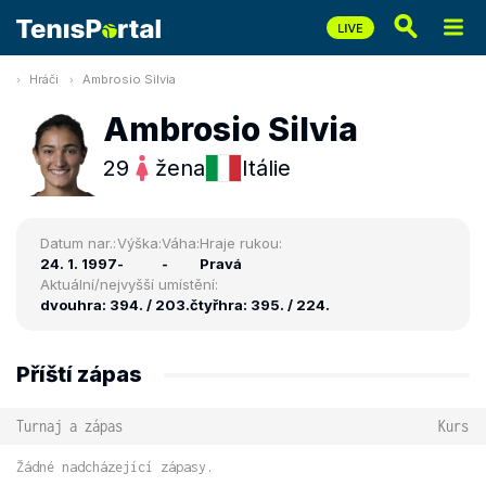
Hráči
Ambrosio Silvia
Ambrosio Silvia
29
žena
Itálie
Datum nar.:
Výška:
Váha:
Hraje rukou:
24. 1. 1997
-
-
Pravá
Aktuální/nejvyšší umístění:
dvouhra: 394. / 203.
čtyřhra: 395. / 224.
Příští zápas
Turnaj a zápas
Kurs
Žádné nadcházející zápasy.