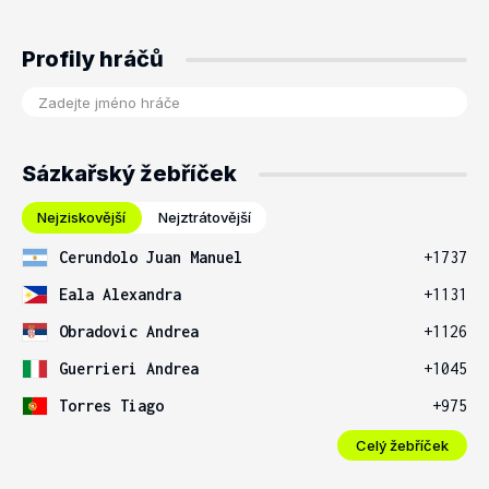
Profily hráčů
Sázkařský žebříček
Nejziskovější
Nejztrátovější
Cerundolo Juan Manuel
+1737
Eala Alexandra
+1131
Obradovic Andrea
+1126
Guerrieri Andrea
+1045
Torres Tiago
+975
Celý žebříček