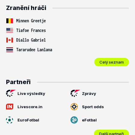
Zranění hráči
Minnen Greetje
Tiafoe Frances
Diallo Gabriel
Tararudee Lanlana
Celý seznam
Partneři
Live výsledky
Zprávy
Livescore.in
Sport odds
EuroFotbal
eFotbal
Další partneři