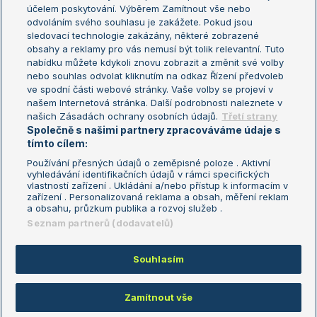
US Open
účelem poskytování. Výběrem Zamítnout vše nebo
odvoláním svého souhlasu je zakážete. Pokud jsou
Turnaj mistrů
sledovací technologie zakázány, některé zobrazené
Turnaj mistryň
obsahy a reklamy pro vás nemusí být tolik relevantní. Tuto
Aktualní trendy
nabídku můžete kdykoli znovu zobrazit a změnit své volby
nebo souhlas odvolat kliknutím na odkaz Řízení předvoleb
ve spodní části webové stránky. Vaše volby se projeví v
Fotbalové přestupy
našem Internetová stránka. Další podrobnosti naleznete v
Livesport Daily
našich Zásadách ochrany osobních údajů.
Třetí strany
Společně s našimi partnery zpracováváme údaje s
LS Prague Open
tímto cílem:
Používání přesných údajů o zeměpisné poloze . Aktivní
vyhledávání identifikačních údajů v rámci specifických
vlastností zařízení . Ukládání a/nebo přístup k informacím v
Podmínky užití
Nastavení soukromí
zařízení . Personalizovaná reklama a obsah, měření reklam
GDPR a žurnalistika
Reklama
a obsahu, průzkum publika a rozvoj služeb .
Informace o zpracování osobních
Kontakt
Seznam partnerů (dodavatelů)
údajů
Tiráž
Souhlasím
Copyright © 2008-2026 TenisPortal.cz. Využíváme zpravodajství ČTK.
Zamítnout vše