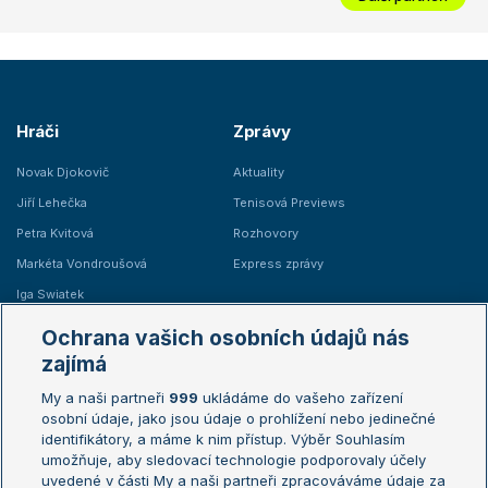
Hráči
Zprávy
Novak Djokovič
Aktuality
Jiří Lehečka
Tenisová Previews
Petra Kvitová
Rozhovory
Markéta Vondroušová
Express zprávy
Iga Swiatek
Marie Bouzková
Ochrana vašich osobních údajů nás
Žebříčky
Kalendář turnajů
zajímá
My a naši partneři
999
ukládáme do vašeho zařízení
Žebříček ATP (muži)
Australian Open
osobní údaje, jako jsou údaje o prohlížení nebo jedinečné
Žebříček WTA (ženy)
French Open
identifikátory, a máme k nim přístup. Výběr Souhlasím
umožňuje, aby sledovací technologie podporovaly účely
Sázkařský žebříček
Wimbledon
uvedené v části My a naši partneři zpracováváme údaje za