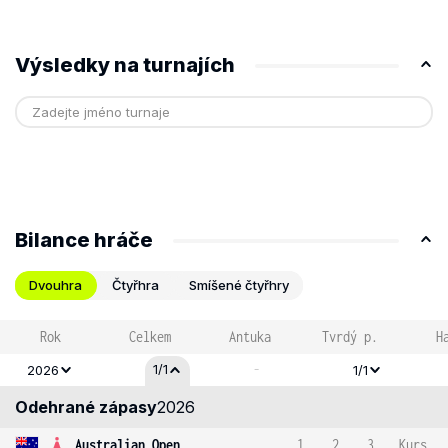
Výsledky na turnajích
Bilance hráče
Dvouhra
Čtyřhra
Smíšené čtyřhry
Rok
Celkem
Antuka
Tvrdý p.
H
-
1/1
2026
1/1
Odehrané zápasy
2026
Australian Open
1
2
3
Kurs