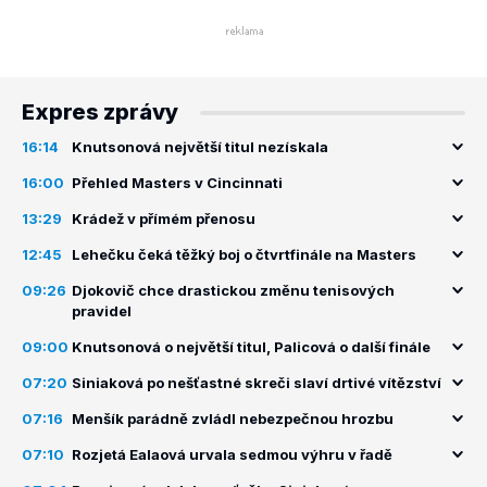
Expres zprávy
16:14
Knutsonová největší titul nezískala
16:00
Přehled Masters v Cincinnati
13:29
Krádež v přímém přenosu
12:45
Lehečku čeká těžký boj o čtvrtfinále na Masters
09:26
Djokovič chce drastickou změnu tenisových
pravidel
09:00
Knutsonová o největší titul, Palicová o další finále
07:20
Siniaková po nešťastné skreči slaví drtivé vítězství
07:16
Menšík parádně zvládl nebezpečnou hrozbu
07:10
Rozjetá Ealaová urvala sedmou výhru v řadě