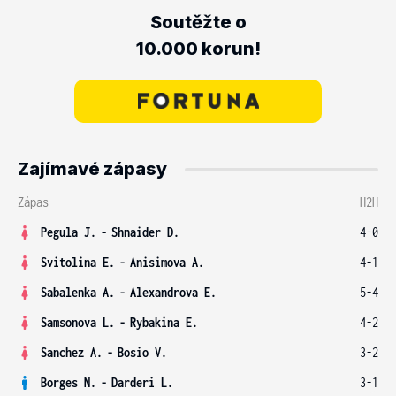
Soutěžte o
10.000 korun!
Zajímavé zápasy
Zápas
H2H
Pegula J.
-
Shnaider D.
4-0
Svitolina E.
-
Anisimova A.
4-1
Sabalenka A.
-
Alexandrova E.
5-4
Samsonova L.
-
Rybakina E.
4-2
Sanchez A.
-
Bosio V.
3-2
Borges N.
-
Darderi L.
3-1