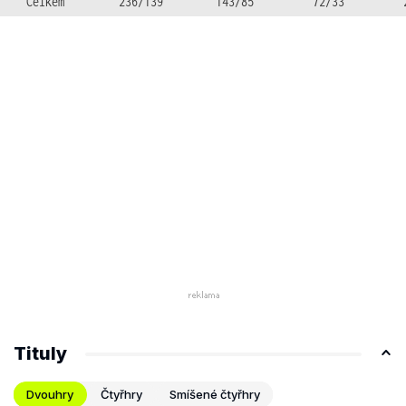
Celkem
236/139
143/85
72/33
Tituly
Dvouhry
Čtyřhry
Smíšené čtyřhry