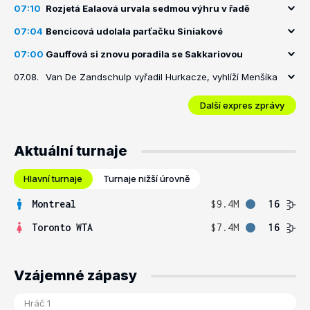
07:10
Rozjetá Ealaová urvala sedmou výhru v řadě
07:04
Bencicová udolala parťačku Siniakové
07:00
Gauffová si znovu poradila se Sakkariovou
07.08.
Van De Zandschulp vyřadil Hurkacze, vyhlíží Menšíka
Další expres zprávy
Aktuální turnaje
Hlavní turnaje
Turnaje nižší úrovně
Montreal
$9.4M
16
Toronto WTA
$7.4M
16
Vzájemné zápasy