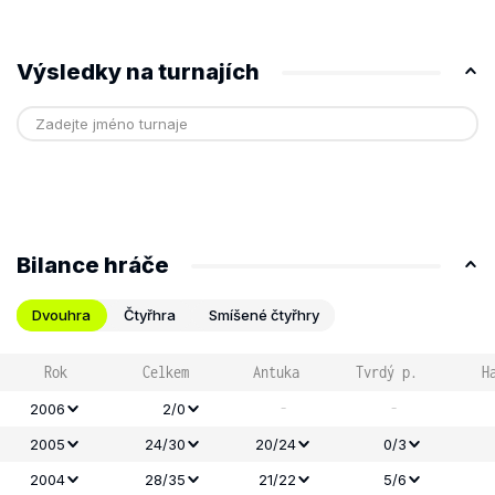
Výsledky na turnajích
Bilance hráče
Dvouhra
Čtyřhra
Smíšené čtyřhry
Rok
Celkem
Antuka
Tvrdý p.
H
-
-
2006
2/0
2005
24/30
20/24
0/3
2004
28/35
21/22
5/6