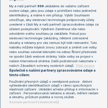
My a naši partneři
999
ukládáme do vašeho zařízení
Žebříček ATP (muži)
Australian Open
osobní údaje, jako jsou údaje o prohlížení nebo jedinečné
Žebříček WTA (ženy)
French Open
identifikátory, a máme k nim přístup. Výběr Souhlasím
umožňuje, aby sledovací technologie podporovaly účely
Sázkařský žebříček
Wimbledon
uvedené v části My a naši partneři zpracováváme údaje za
US Open
účelem poskytování. Výběrem Zamítnout vše nebo
odvoláním svého souhlasu je zakážete. Pokud jsou
Turnaj mistrů
sledovací technologie zakázány, některé zobrazené
Turnaj mistryň
obsahy a reklamy pro vás nemusí být tolik relevantní. Tuto
Aktualní trendy
nabídku můžete kdykoli znovu zobrazit a změnit své volby
nebo souhlas odvolat kliknutím na odkaz Řízení předvoleb
ve spodní části webové stránky. Vaše volby se projeví v
Fotbalové přestupy
našem Internetová stránka. Další podrobnosti naleznete v
Livesport Daily
našich Zásadách ochrany osobních údajů.
Třetí strany
Společně s našimi partnery zpracováváme údaje s
LS Prague Open
tímto cílem:
Používání přesných údajů o zeměpisné poloze . Aktivní
vyhledávání identifikačních údajů v rámci specifických
vlastností zařízení . Ukládání a/nebo přístup k informacím v
Podmínky užití
Nastavení soukromí
zařízení . Personalizovaná reklama a obsah, měření reklam
GDPR a žurnalistika
Reklama
a obsahu, průzkum publika a rozvoj služeb .
Informace o zpracování osobních
Kontakt
Seznam partnerů (dodavatelů)
údajů
Tiráž