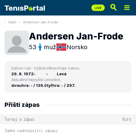
Hráči
Andersen Jan-Frode
Andersen Jan-Frode
53
muž
Norsko
Datum nar.:
Výška:
Váha:
Hraje rukou:
29. 8. 1972
-
-
Levá
Aktuální/nejvyšší umístění:
dvouhra: - / 136.
čtyřhra: - / 297.
Příští zápas
Turnaj a zápas
Kurs
Žádné nadcházející zápasy.