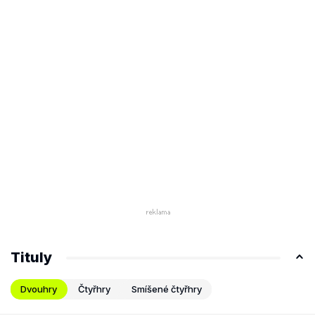
Tituly
Dvouhry
Čtyřhry
Smíšené čtyřhry