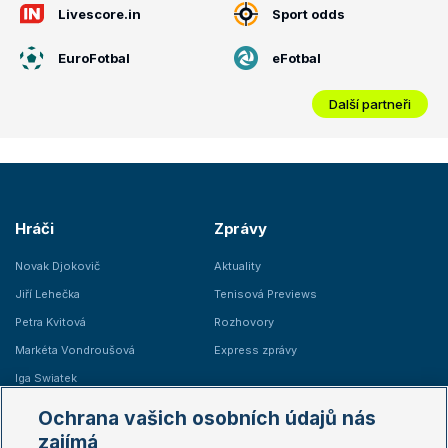
Livescore.in
Sport odds
EuroFotbal
eFotbal
Další partneři
Hráči
Zprávy
Novak Djokovič
Aktuality
Jiří Lehečka
Tenisová Previews
Petra Kvitová
Rozhovory
Markéta Vondroušová
Express zprávy
Iga Swiatek
Marie Bouzková
Ochrana vašich osobních údajů nás
Žebříčky
Kalendář turnajů
zajímá