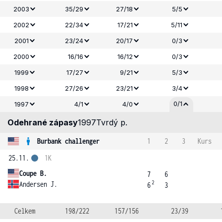
2003
35/29
27/18
5/5
2002
22/34
17/21
5/11
2001
23/24
20/17
0/3
2000
16/16
16/12
0/3
1999
17/27
9/21
5/3
1998
27/26
23/21
3/4
0/1
1997
4/1
4/0
Odehrané zápasy
1997
Tvrdý p.
Burbank challenger
1
2
3
Kurs
25.11.
1K
Coupe B.
7
6
2
Andersen J.
6
3
Celkem
198/222
157/156
23/39