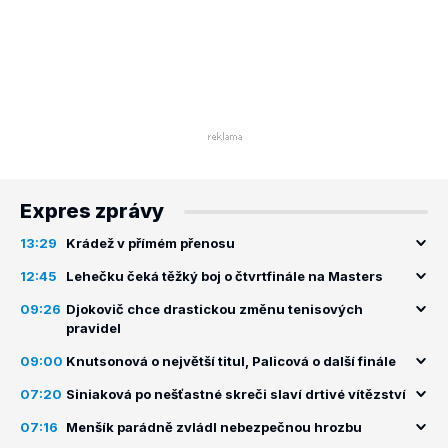
Expres zprávy
13:29
Krádež v přímém přenosu
12:45
Lehečku čeká těžký boj o čtvrtfinále na Masters
09:26
Djokovič chce drastickou změnu tenisových
pravidel
09:00
Knutsonová o největší titul, Palicová o další finále
07:20
Siniaková po nešťastné skreči slaví drtivé vítězství
07:16
Menšík parádně zvládl nebezpečnou hrozbu