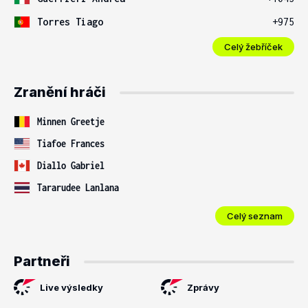
Torres Tiago
+975
Celý žebříček
Zranění hráči
Minnen Greetje
Tiafoe Frances
Diallo Gabriel
Tararudee Lanlana
Celý seznam
Partneři
Live výsledky
Zprávy