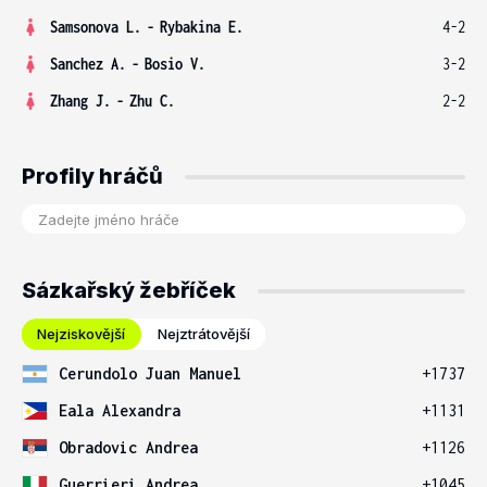
Samsonova L.
-
Rybakina E.
4-2
Sanchez A.
-
Bosio V.
3-2
Zhang J.
-
Zhu C.
2-2
Profily hráčů
Sázkařský žebříček
Nejziskovější
Nejztrátovější
Cerundolo Juan Manuel
+1737
Eala Alexandra
+1131
Obradovic Andrea
+1126
Guerrieri Andrea
+1045