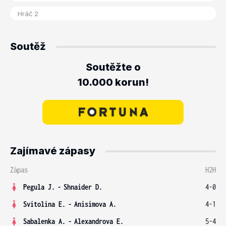
Soutěž
Soutěžte o
10.000 korun!
Zajímavé zápasy
Zápas
H2H
Pegula J.
-
Shnaider D.
4-0
Svitolina E.
-
Anisimova A.
4-1
Sabalenka A.
-
Alexandrova E.
5-4