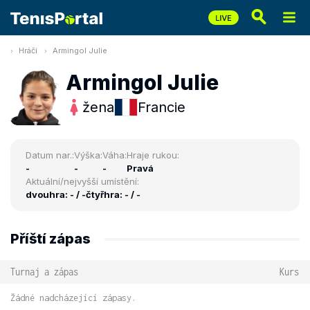
Hráči
Armingol Julie
Armingol Julie
žena
Francie
Datum nar.:
Výška:
Váha:
Hraje rukou:
-
-
-
Pravá
Aktuální/nejvyšší umístění:
dvouhra: - / -
čtyřhra: - / -
Příští zápas
Turnaj a zápas
Kurs
Žádné nadcházející zápasy.