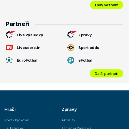
Celý seznam
Partneři
Live výsledky
Zprávy
Livescore.in
Sport odds
EuroFotbal
eFotbal
Další partneři
Hráči
Zprávy
Novak Djokovič
Aktuality
Jiří Lehečka
Tenisová Previews