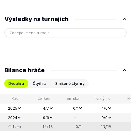
Výsledky na turnajích
Bilance hráče
Dvouhra
Čtyřhra
Smíšené čtyřhry
Rok
Celkem
Antuka
Tvrdý p.
H
2025
4/7
0/1
4/6
-
2024
9/9
9/9
Celkem
13/16
0/1
13/15