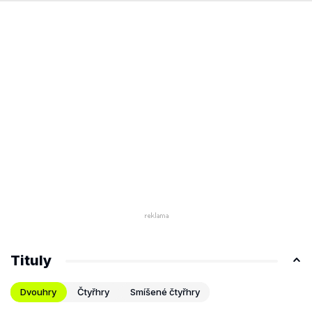
Tituly
Dvouhry
Čtyřhry
Smíšené čtyřhry