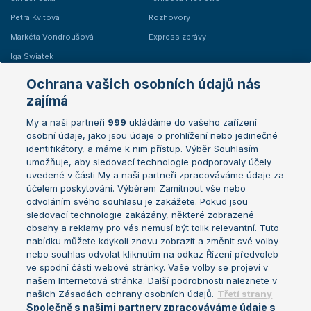
Petra Kvitová
Rozhovory
Markéta Vondroušová
Express zprávy
Iga Swiatek
Marie Bouzková
Ochrana vašich osobních údajů nás
Žebříčky
Kalendář turnajů
zajímá
My a naši partneři
999
ukládáme do vašeho zařízení
Žebříček ATP (muži)
Australian Open
osobní údaje, jako jsou údaje o prohlížení nebo jedinečné
Žebříček WTA (ženy)
French Open
identifikátory, a máme k nim přístup. Výběr Souhlasím
umožňuje, aby sledovací technologie podporovaly účely
Sázkařský žebříček
Wimbledon
uvedené v části My a naši partneři zpracováváme údaje za
US Open
účelem poskytování. Výběrem Zamítnout vše nebo
odvoláním svého souhlasu je zakážete. Pokud jsou
Turnaj mistrů
sledovací technologie zakázány, některé zobrazené
Turnaj mistryň
obsahy a reklamy pro vás nemusí být tolik relevantní. Tuto
Aktualní trendy
nabídku můžete kdykoli znovu zobrazit a změnit své volby
nebo souhlas odvolat kliknutím na odkaz Řízení předvoleb
ve spodní části webové stránky. Vaše volby se projeví v
Fotbalové přestupy
našem Internetová stránka. Další podrobnosti naleznete v
Livesport Daily
našich Zásadách ochrany osobních údajů.
Třetí strany
Společně s našimi partnery zpracováváme údaje s
LS Prague Open