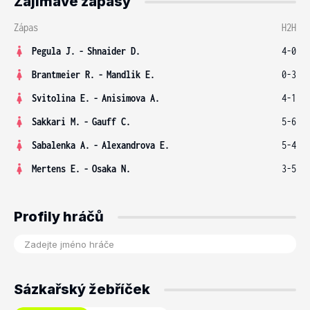
Zajímavé zápasy
Zápas
H2H
Pegula J.
-
Shnaider D.
4-0
Brantmeier R.
-
Mandlik E.
0-3
Svitolina E.
-
Anisimova A.
4-1
Sakkari M.
-
Gauff C.
5-6
Sabalenka A.
-
Alexandrova E.
5-4
Mertens E.
-
Osaka N.
3-5
Profily hráčů
Sázkařský žebříček