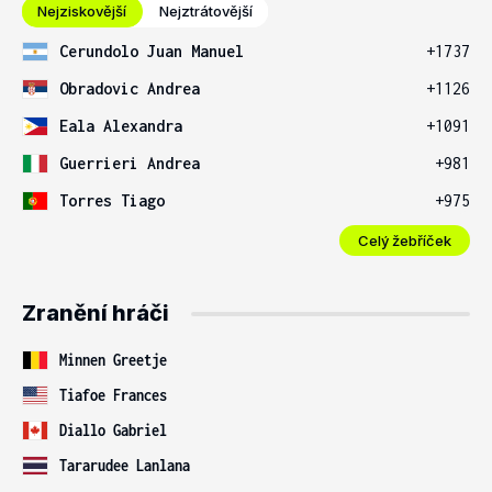
Nejziskovější
Nejztrátovější
Cerundolo Juan Manuel
+1737
Obradovic Andrea
+1126
Eala Alexandra
+1091
Guerrieri Andrea
+981
Torres Tiago
+975
Celý žebříček
Zranění hráči
Minnen Greetje
Tiafoe Frances
Diallo Gabriel
Tararudee Lanlana