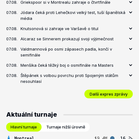
07.08.
Griekspoor si v Montrealu zahraje o čtvrtfinále
07.08.
Jódara čeká proti Lehečkovi velký test, tuší španělská
média
07.08.
Knutsonová si zahraje ve Varšavě o titul
07.08.
Alcaraz se Sinnerem prokazují svoji výjimečnost
07.08.
Valdmannová po osmi zápasech padla, končí v
semifinále
07.08.
Menšíka čeká těžký boj o osmifinále na Masters
07.08.
Štěpánek s volbou povrchu proti Spojeným státům
nesouhlasí
Další expres zprávy
Aktuální turnaje
Hlavní turnaje
Turnaje nižší úrovně
Montreal
$9.4M
16