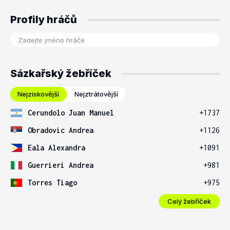
Profily hráčů
Sázkařský žebříček
Nejziskovější
Nejztrátovější
Cerundolo Juan Manuel
+1737
Obradovic Andrea
+1126
Eala Alexandra
+1091
Guerrieri Andrea
+981
Torres Tiago
+975
Celý žebříček