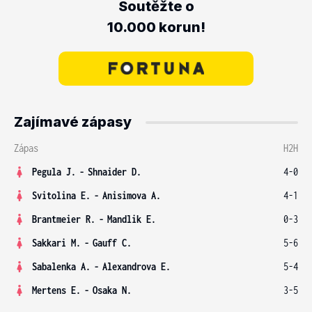
Soutěžte o
10.000 korun!
Zajímavé zápasy
Zápas
H2H
Pegula J.
-
Shnaider D.
4-0
Svitolina E.
-
Anisimova A.
4-1
Brantmeier R.
-
Mandlik E.
0-3
Sakkari M.
-
Gauff C.
5-6
Sabalenka A.
-
Alexandrova E.
5-4
Mertens E.
-
Osaka N.
3-5