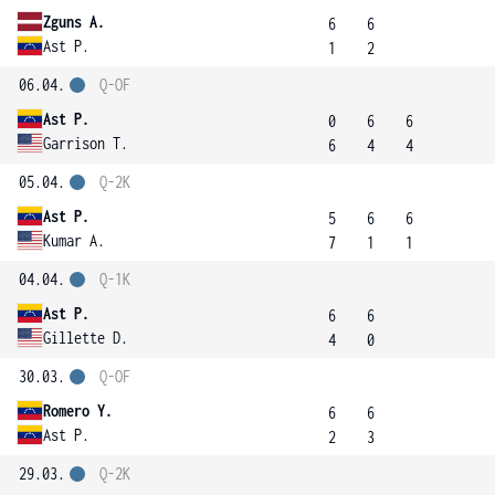
Zguns A.
6
6
Ast P.
1
2
06.04.
Q-OF
Ast P.
0
6
6
Garrison T.
6
4
4
05.04.
Q-2K
Ast P.
5
6
6
Kumar A.
7
1
1
04.04.
Q-1K
Ast P.
6
6
Gillette D.
4
0
30.03.
Q-OF
Romero Y.
6
6
Ast P.
2
3
29.03.
Q-2K