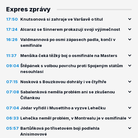
Expres zprávy
17:50
Knutsonová si zahraje ve Varšavě o titul
17:24
Alcaraz se Sinnerem prokazují svoji výjimečnost
16:26
Valdmannová po osmi zápasech padla, končí v
semifinále
11:37
Menšíka čeká těžký boj o osmifinále na Masters
09:04
Štěpánek s volbou povrchu proti Spojeným státům
nesouhlasí
07:15
Nosková s Bouzkovou dohrály i ve čtyřhře
07:08
Sabalenková neměla problém ani se zkušenou
Číňankou
07:04
Jódar vyřídil i Musettiho a vyzve Lehečku
06:33
Lehečka neměl problém, v Montrealu je v osmifinále
05:57
Bartůňková po třísetovém boji podlehla
Anisimovové