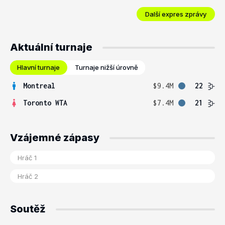
Další expres zprávy
Aktuální turnaje
Hlavní turnaje
Turnaje nižší úrovně
Montreal
$9.4M
22
Toronto WTA
$7.4M
21
Vzájemné zápasy
Soutěž