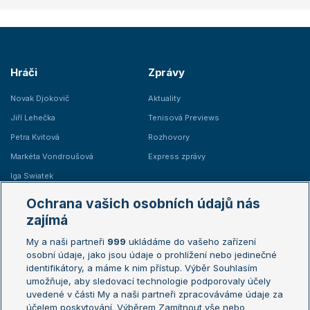
Hráči
Zprávy
Novak Djokovič
Aktuality
Jiří Lehečka
Tenisová Previews
Petra Kvitová
Rozhovory
Markéta Vondroušová
Express zprávy
Iga Swiatek
Marie Bouzková
Ochrana vašich osobních údajů nás
Žebříčky
Kalendář turnajů
zajímá
My a naši partneři
999
ukládáme do vašeho zařízení
Žebříček ATP (muži)
Australian Open
osobní údaje, jako jsou údaje o prohlížení nebo jedinečné
Žebříček WTA (ženy)
French Open
identifikátory, a máme k nim přístup. Výběr Souhlasím
umožňuje, aby sledovací technologie podporovaly účely
Sázkařský žebříček
Wimbledon
uvedené v části My a naši partneři zpracováváme údaje za
US Open
účelem poskytování. Výběrem Zamítnout vše nebo