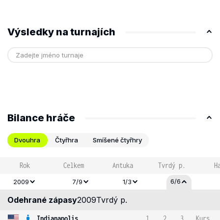
Výsledky na turnajích
Bilance hráče
Dvouhra
Čtyřhra
Smíšené čtyřhry
Rok
Celkem
Antuka
Tvrdý p.
H
6/6
2009
7/9
1/3
Odehrané zápasy
2009
Tvrdý p.
Indianapolis
1
2
3
Kurs