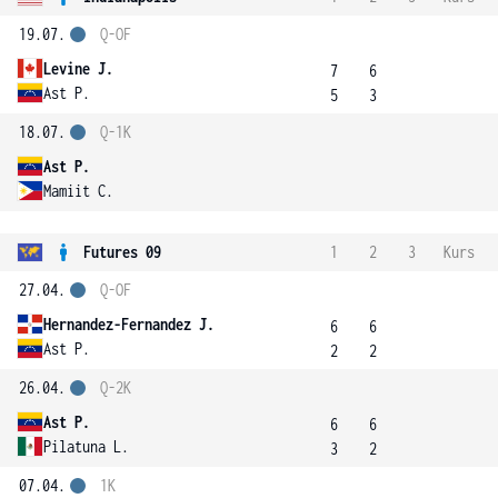
19.07.
Q-OF
Levine J.
7
6
Ast P.
5
3
18.07.
Q-1K
Ast P.
Mamiit C.
Futures 09
1
2
3
Kurs
27.04.
Q-OF
Hernandez-Fernandez J.
6
6
Ast P.
2
2
26.04.
Q-2K
Ast P.
6
6
Pilatuna L.
3
2
07.04.
1K