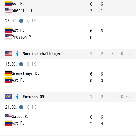
Ast P.
6
6
Sherrill F.
3
1
28.03.
Q-1K
Ast P.
6
6
Preston P.
0
1
Sunrise challenger
1
2
3
Kurs
15.03.
Q-1K
Gremelmayr D.
6
6
Ast P.
0
0
Futures 09
1
2
3
Kurs
21.02.
Q-1K
Gates R.
6
6
Ast P.
2
4