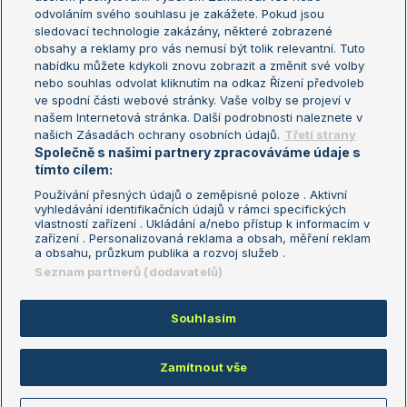
odvoláním svého souhlasu je zakážete. Pokud jsou
Turnaj mistrů
sledovací technologie zakázány, některé zobrazené
Turnaj mistryň
obsahy a reklamy pro vás nemusí být tolik relevantní. Tuto
Aktualní trendy
nabídku můžete kdykoli znovu zobrazit a změnit své volby
nebo souhlas odvolat kliknutím na odkaz Řízení předvoleb
ve spodní části webové stránky. Vaše volby se projeví v
Fotbalové přestupy
našem Internetová stránka. Další podrobnosti naleznete v
Livesport Daily
našich Zásadách ochrany osobních údajů.
Třetí strany
Společně s našimi partnery zpracováváme údaje s
LS Prague Open
tímto cílem:
Používání přesných údajů o zeměpisné poloze . Aktivní
vyhledávání identifikačních údajů v rámci specifických
vlastností zařízení . Ukládání a/nebo přístup k informacím v
Podmínky užití
Nastavení soukromí
zařízení . Personalizovaná reklama a obsah, měření reklam
GDPR a žurnalistika
Reklama
a obsahu, průzkum publika a rozvoj služeb .
Informace o zpracování osobních
Kontakt
Seznam partnerů (dodavatelů)
údajů
Tiráž
Souhlasím
Copyright © 2008-2026 TenisPortal.cz. Využíváme zpravodajství ČTK.
Zamítnout vše