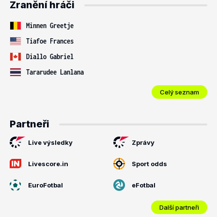
Zranění hráči
Minnen Greetje
Tiafoe Frances
Diallo Gabriel
Tararudee Lanlana
Celý seznam
Partneři
Live výsledky
Zprávy
Livescore.in
Sport odds
EuroFotbal
eFotbal
Další partneři