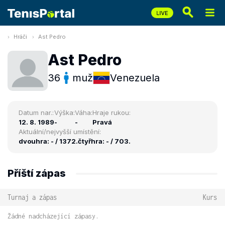
Hráči
Ast Pedro
Ast Pedro
36
muž
Venezuela
Datum nar.:
Výška:
Váha:
Hraje rukou:
12. 8. 1989
-
-
Pravá
Aktuální/nejvyšší umístění:
dvouhra: - / 1372.
čtyřhra: - / 703.
Příští zápas
Turnaj a zápas
Kurs
Žádné nadcházející zápasy.