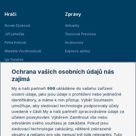
Hráči
Zprávy
Novak Djokovič
Aktuality
Jiří Lehečka
Tenisová Previews
Petra Kvitová
Rozhovory
Markéta Vondroušová
Express zprávy
Iga Swiatek
Marie Bouzková
Ochrana vašich osobních údajů nás
Žebříčky
Kalendář turnajů
zajímá
My a naši partneři
999
ukládáme do vašeho zařízení
Žebříček ATP (muži)
Australian Open
osobní údaje, jako jsou údaje o prohlížení nebo jedinečné
Žebříček WTA (ženy)
French Open
identifikátory, a máme k nim přístup. Výběr Souhlasím
umožňuje, aby sledovací technologie podporovaly účely
Sázkařský žebříček
Wimbledon
uvedené v části My a naši partneři zpracováváme údaje za
US Open
účelem poskytování. Výběrem Zamítnout vše nebo
odvoláním svého souhlasu je zakážete. Pokud jsou
Turnaj mistrů
sledovací technologie zakázány, některé zobrazené
Turnaj mistryň
obsahy a reklamy pro vás nemusí být tolik relevantní. Tuto