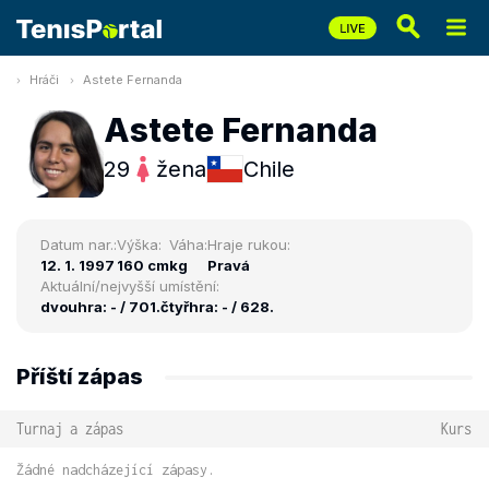
Hráči
Astete Fernanda
Astete Fernanda
29
žena
Chile
Datum nar.:
Výška:
Váha:
Hraje rukou:
12. 1. 1997
160 cm
kg
Pravá
Aktuální/nejvyšší umístění:
dvouhra: - / 701.
čtyřhra: - / 628.
Příští zápas
Turnaj a zápas
Kurs
Žádné nadcházející zápasy.