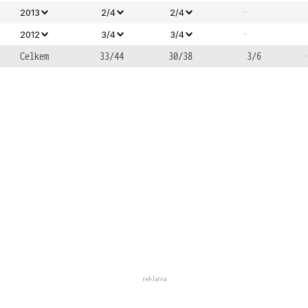
-
2013
2/4
2/4
-
2012
3/4
3/4
Celkem
33/44
30/38
3/6