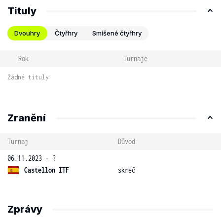
Tituly
Dvouhry
Čtyřhry
Smíšené čtyřhry
Rok
Turnaje
Žádné tituly
Zranění
Turnaj
Důvod
06.11.2023 - ?
Castellon ITF
skreč
Zprávy