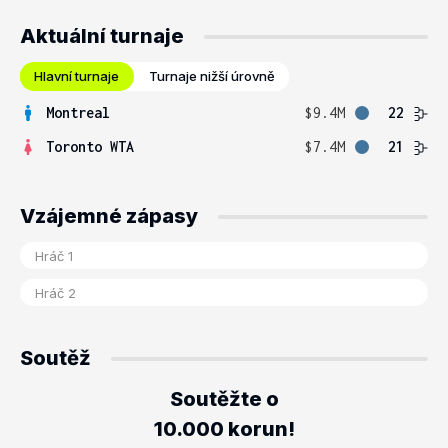
Aktuální turnaje
Hlavní turnaje
Turnaje nižší úrovně
Montreal
$9.4M
22
Toronto WTA
$7.4M
21
Vzájemné zápasy
Soutěž
Soutěžte o
10.000 korun!