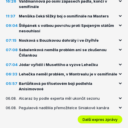
16:26
Valdmannová po osmi zápasech padla, končí v
semifinále
11:37
Menšíka čeká těžký boj o osmifinále na Masters
09:04
Štěpánek s volbou povrchu proti Spojeným státům
nesouhlasí
07:15
Nosková s Bouzkovou dohrály i ve čtyřhře
07:08
Sabalenková neměla problém ani se zkušenou
Číňankou
07:04
Jódar vyřídil i Musettiho a vyzve Lehečku
06:33
Lehečka neměl problém, v Montrealu je v osmifinále
05:57
Bartůňková po třísetovém boji podlehla
Anisimovové
06.08.
Alcaraz by podle experta měl ukončit sezonu
06.08.
Pegulaová nadělila přemožitelce Siniakové kanára
Další expres zprávy