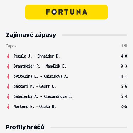
Zajímavé zápasy
Zápas
H2H
Pegula J.
-
Shnaider D.
4-0
Brantmeier R.
-
Mandlik E.
0-3
Svitolina E.
-
Anisimova A.
4-1
Sakkari M.
-
Gauff C.
5-6
Sabalenka A.
-
Alexandrova E.
5-4
Mertens E.
-
Osaka N.
3-5
Profily hráčů