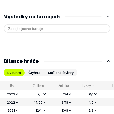
Výsledky na turnajích
Bilance hráče
Dvouhra
Čtyřhra
Smíšené čtyřhry
Rok
Celkem
Antuka
Tvrdý p.
H
2023
2/5
2/4
0/1
2022
14/20
13/18
1/2
2021
12/11
10/8
2/3