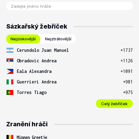
Sázkařský žebříček
Nejziskovější
Nejztrátovější
Cerundolo Juan Manuel
+1737
Obradovic Andrea
+1126
Eala Alexandra
+1091
Guerrieri Andrea
+981
Torres Tiago
+975
Celý žebříček
Zranění hráči
Minnen Greetje