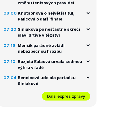
změnu tenisových pravidel
09:00
Knutsonová o největší titul,
Palicová o další finále
07:20
Siniaková po nešťastné skreči
slaví drtivé vítězství
07:16
Menšík parádně zvládl
nebezpečnou hrozbu
07:10
Rozjetá Ealaová urvala sedmou
výhru v řadě
07:04
Bencicová udolala parťačku
Siniakové
Další expres zprávy