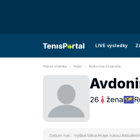
LIVE výsledky
Z
Hlavní stránka
Hráči
Avdonina Elizaveta
Avdoni
26
žena
R
Datum nar.:
Výška:
Váha:
Hraje rukou:
Aktuální/