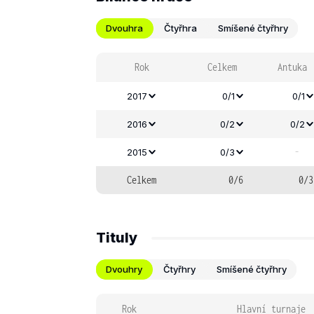
Dvouhra
Čtyřhra
Smíšené čtyřhry
Rok
Celkem
Antuka
2017
0/1
0/1
2016
0/2
0/2
-
2015
0/3
Celkem
0/6
0/3
Tituly
Dvouhry
Čtyřhry
Smíšené čtyřhry
Rok
Hlavní turnaje