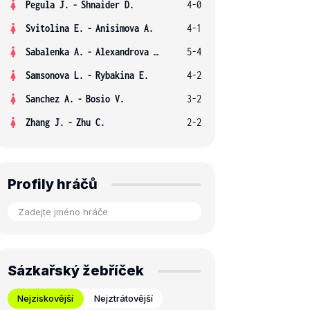
Pegula J.
-
Shnaider D.
4-0
Svitolina E.
-
Anisimova A.
4-1
Sabalenka A.
-
Alexandrova E.
5-4
Samsonova L.
-
Rybakina E.
4-2
Sanchez A.
-
Bosio V.
3-2
Zhang J.
-
Zhu C.
2-2
Profily hráčů
Sázkařský žebříček
Nejziskovější
Nejztrátovější