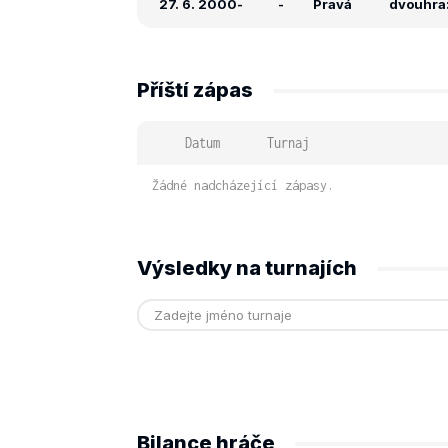
27. 6. 2000
-
-
Pravá
dvouhra: 
Příští zápas
Datum
Turnaj
Žádné nadcházející zápasy.
Výsledky na turnajích
Bilance hráče