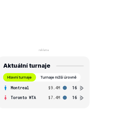
Aktuální turnaje
Hlavní turnaje
Turnaje nižší úrovně
Montreal
$9.4M
16
Toronto WTA
$7.4M
16