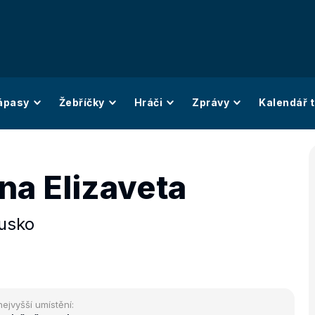
ápasy
Žebříčky
Hráči
Zprávy
Kalendář t
na Elizaveta
usko
nejvyšší umístění: