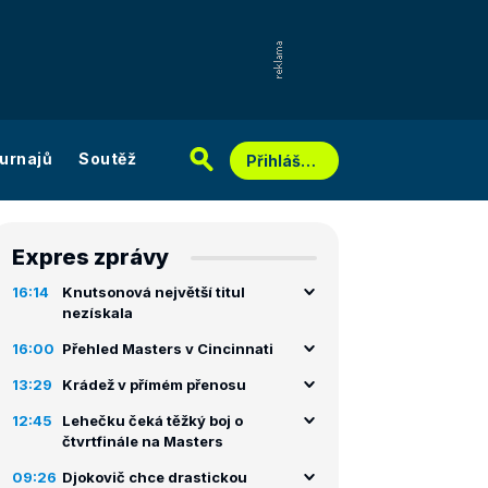
urnajů
Soutěž
Přihlášení
Expres zprávy
16:14
Knutsonová největší titul
nezískala
16:00
Přehled Masters v Cincinnati
13:29
Krádež v přímém přenosu
12:45
Lehečku čeká těžký boj o
čtvrtfinále na Masters
09:26
Djokovič chce drastickou