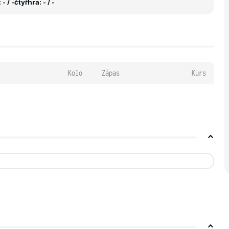
- / -
čtyřhra: - / -
Kolo
Zápas
Kurs