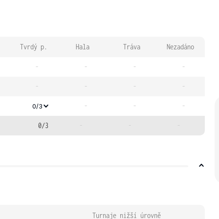
Tvrdý p.
Hala
Tráva
Nezadáno
-
-
-
-
-
-
-
-
-
-
-
0/3
0/3
-
-
-
Turnaje nižší úrovně