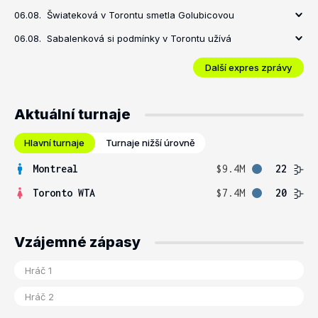
06.08.
Šwiateková v Torontu smetla Golubicovou
06.08.
Sabalenková si podmínky v Torontu užívá
Další expres zprávy
Aktuální turnaje
Hlavní turnaje
Turnaje nižší úrovně
Montreal
$9.4M
22
Toronto WTA
$7.4M
20
Vzájemné zápasy