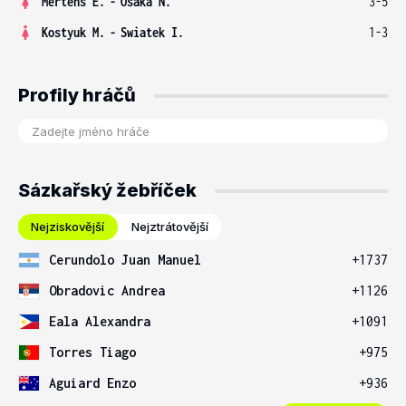
Mertens E.
-
Osaka N.
3-5
Kostyuk M.
-
Swiatek I.
1-3
Profily hráčů
Sázkařský žebříček
Nejziskovější
Nejztrátovější
Cerundolo Juan Manuel
+1737
Obradovic Andrea
+1126
Eala Alexandra
+1091
Torres Tiago
+975
Aguiard Enzo
+936