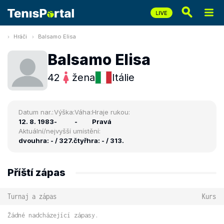
Hráči
Balsamo Elisa
Balsamo Elisa
42
žena
Itálie
Datum nar.:
Výška:
Váha:
Hraje rukou:
12. 8. 1983
-
-
Pravá
Aktuální/nejvyšší umístění:
dvouhra: - / 327.
čtyřhra: - / 313.
Příští zápas
Turnaj a zápas
Kurs
Žádné nadcházející zápasy.