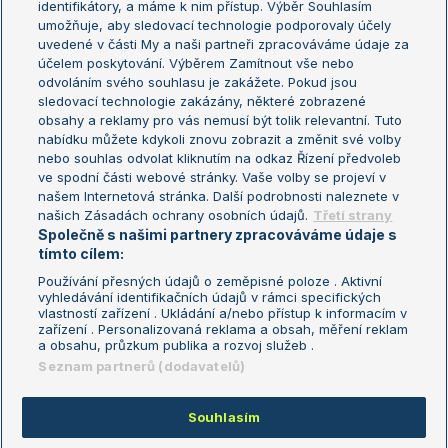
identifikátory, a máme k nim přístup. Výběr Souhlasím
umožňuje, aby sledovací technologie podporovaly účely
Sázkařský žebříček
Wimbledon
uvedené v části My a naši partneři zpracováváme údaje za
US Open
účelem poskytování. Výběrem Zamítnout vše nebo
odvoláním svého souhlasu je zakážete. Pokud jsou
Turnaj mistrů
sledovací technologie zakázány, některé zobrazené
Turnaj mistryň
obsahy a reklamy pro vás nemusí být tolik relevantní. Tuto
Aktualní trendy
nabídku můžete kdykoli znovu zobrazit a změnit své volby
nebo souhlas odvolat kliknutím na odkaz Řízení předvoleb
ve spodní části webové stránky. Vaše volby se projeví v
Fotbalové přestupy
našem Internetová stránka. Další podrobnosti naleznete v
Livesport Daily
našich Zásadách ochrany osobních údajů.
Třetí strany
Společně s našimi partnery zpracováváme údaje s
LS Prague Open
tímto cílem:
Používání přesných údajů o zeměpisné poloze . Aktivní
vyhledávání identifikačních údajů v rámci specifických
vlastností zařízení . Ukládání a/nebo přístup k informacím v
Podmínky užití
Nastavení soukromí
zařízení . Personalizovaná reklama a obsah, měření reklam
GDPR a žurnalistika
Reklama
a obsahu, průzkum publika a rozvoj služeb .
Informace o zpracování osobních
Kontakt
Seznam partnerů (dodavatelů)
údajů
Tiráž
Souhlasím
Copyright © 2008-2026 TenisPortal.cz. Využíváme zpravodajství ČTK.