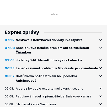
Expres zprávy
07:15
Nosková s Bouzkovou dohrály i ve čtyřhře
07:08
Sabalenková neměla problém ani se zkušenou
Číňankou
07:04
Jódar vyřídil i Musettiho a vyzve Lehečku
06:33
Lehečka neměl problém, v Montrealu je v osmifinále
05:57
Bartůňková po třísetovém boji podlehla
Anisimovové
06.08.
Alcaraz by podle experta měl ukončit sezonu
06.08.
Pegulaová nadělila přemožitelce Siniakové kanára
06.08.
Fils nedal šanci Navonemu