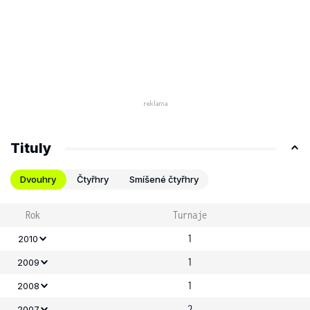
Tituly
Dvouhry
Čtyřhry
Smíšené čtyřhry
Rok
Turnaje
1
2010
1
2009
1
2008
2
2007