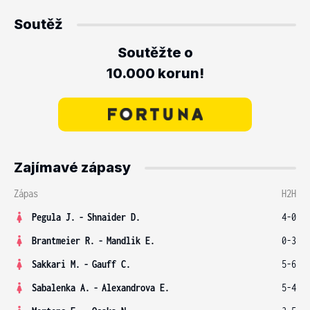
Soutěž
Soutěžte o
10.000 korun!
Zajímavé zápasy
Zápas
H2H
Pegula J.
-
Shnaider D.
4-0
Brantmeier R.
-
Mandlik E.
0-3
Sakkari M.
-
Gauff C.
5-6
Sabalenka A.
-
Alexandrova E.
5-4