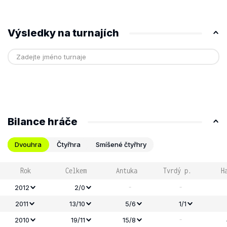
Výsledky na turnajích
Bilance hráče
Dvouhra
Čtyřhra
Smíšené čtyřhry
Rok
Celkem
Antuka
Tvrdý p.
H
-
-
2012
2/0
2011
13/10
5/6
1/1
-
2010
19/11
15/8