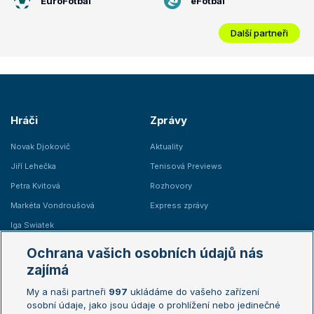
EuroFotbal
eFotbal
Další partneři
Hráči
Zprávy
Novak Djokovič
Aktuality
Jiří Lehečka
Tenisová Previews
Petra Kvitová
Rozhovory
Markéta Vondroušová
Express zprávy
Iga Swiatek
Marie Bouzková
Ochrana vašich osobních údajů nás
Žebříčky
Kalendář turnajů
zajímá
My a naši partneři
997
ukládáme do vašeho zařízení
Žebříček ATP (muži)
Australian Open
osobní údaje, jako jsou údaje o prohlížení nebo jedinečné
Žebříček WTA (ženy)
French Open