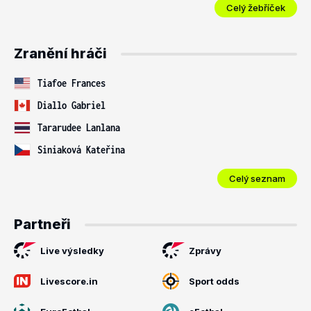
Celý žebříček
Zranění hráči
Tiafoe Frances
Diallo Gabriel
Tararudee Lanlana
Siniaková Kateřina
Celý seznam
Partneři
Live výsledky
Zprávy
Livescore.in
Sport odds