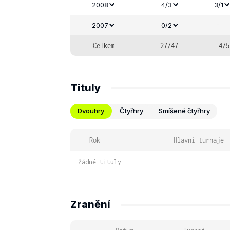
2008
4/3
3/1
-
2007
0/2
Celkem
27/47
4/5
Tituly
Dvouhry
Čtyřhry
Smíšené čtyřhry
Rok
Hlavní turnaje
Žádné tituly
Zranění