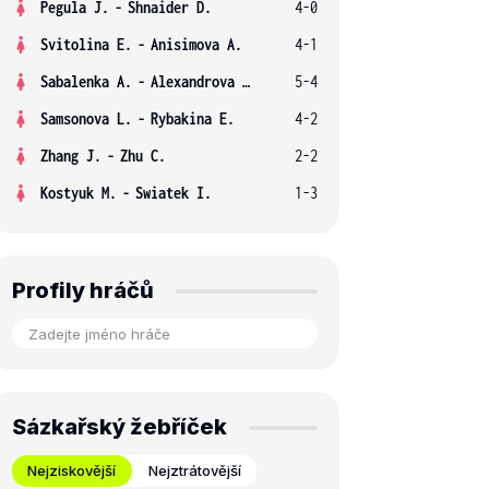
Pegula J.
-
Shnaider D.
4-0
Svitolina E.
-
Anisimova A.
4-1
Sabalenka A.
-
Alexandrova E.
5-4
Samsonova L.
-
Rybakina E.
4-2
Zhang J.
-
Zhu C.
2-2
Kostyuk M.
-
Swiatek I.
1-3
Profily hráčů
Sázkařský žebříček
Nejziskovější
Nejztrátovější