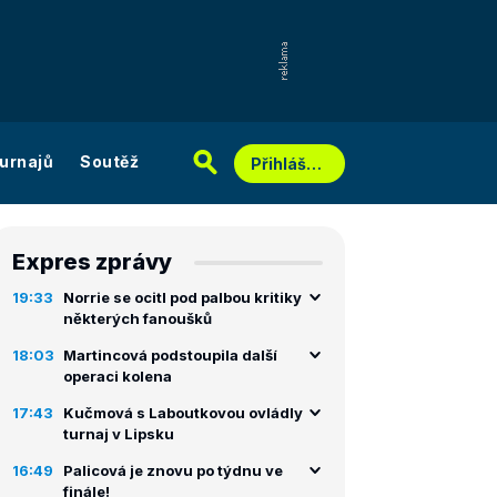
urnajů
Soutěž
Přihlášení
Expres zprávy
19:33
Norrie se ocitl pod palbou kritiky
některých fanoušků
18:03
Martincová podstoupila další
operaci kolena
17:43
Kučmová s Laboutkovou ovládly
turnaj v Lipsku
16:49
Palicová je znovu po týdnu ve
finále!