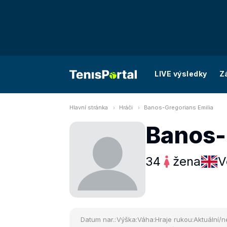
LIVE výsledky
Z
Hlavní stránka
Hráči
Banos-Gregorians Emilia
Banos-
34
žena
V
Datum nar.:
Výška:
Váha:
Hraje rukou:
Aktuální/n