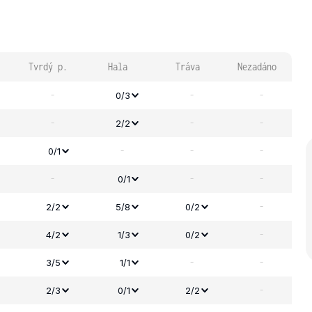
Tvrdý p.
Hala
Tráva
Nezadáno
-
-
-
0/3
-
-
-
2/2
-
-
-
0/1
-
-
-
0/1
-
2/2
5/8
0/2
-
4/2
1/3
0/2
-
-
3/5
1/1
-
2/3
0/1
2/2