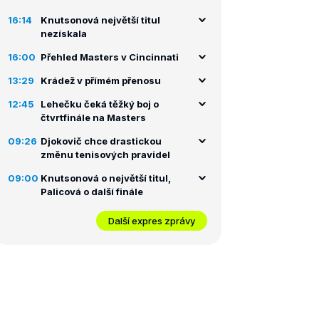
16:14
Knutsonová největší titul
nezískala
16:00
Přehled Masters v Cincinnati
13:29
Krádež v přímém přenosu
12:45
Lehečku čeká těžký boj o
čtvrtfinále na Masters
09:26
Djokovič chce drastickou
změnu tenisových pravidel
09:00
Knutsonová o největší titul,
Palicová o další finále
Další expres zprávy