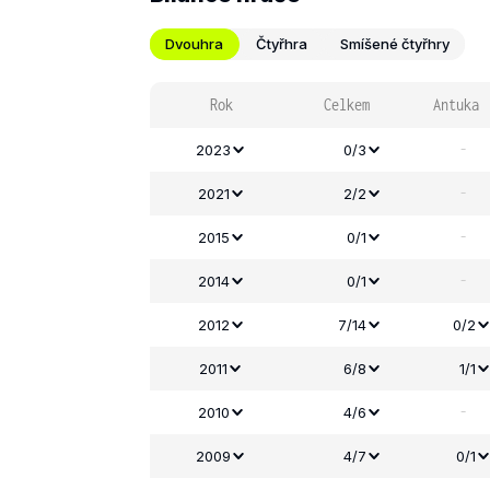
Dvouhra
Čtyřhra
Smíšené čtyřhry
Rok
Celkem
Antuka
-
2023
0/3
-
2021
2/2
-
2015
0/1
-
2014
0/1
2012
7/14
0/2
2011
6/8
1/1
-
2010
4/6
2009
4/7
0/1