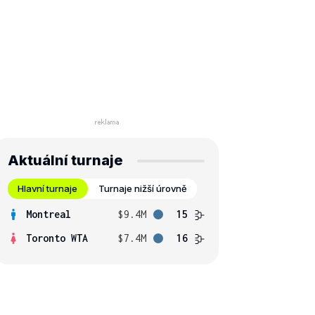
Aktuální turnaje
Hlavní turnaje
Turnaje nižší úrovně
Montreal
$9.4M
15
Toronto WTA
$7.4M
16