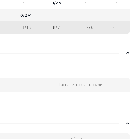
-
-
-
1/2
-
-
-
0/2
11/15
10/21
2/6
-
Turnaje nižší úrovně