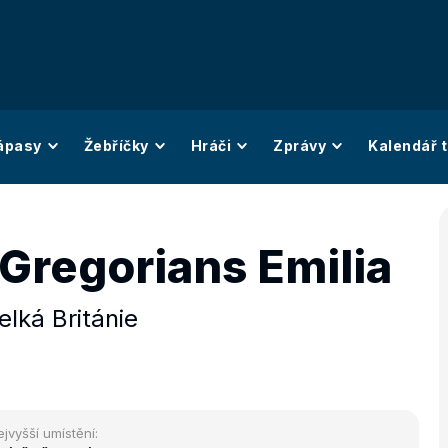
ápasy
Žebříčky
Hráči
Zprávy
Kalendář t
Gregorians Emilia
elká Británie
ejvyšší umístění: