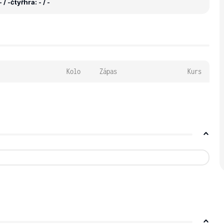
 / -
čtyřhra: - / -
Kolo
Zápas
Kurs