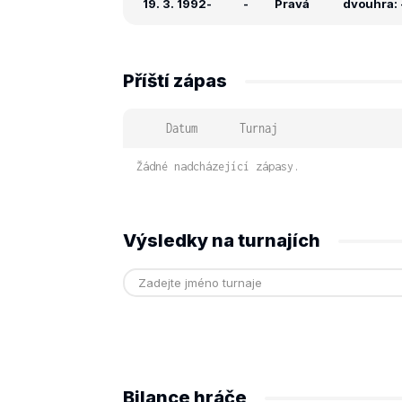
19. 3. 1992
-
-
Pravá
dvouhra: -
Příští zápas
Datum
Turnaj
Žádné nadcházející zápasy.
Výsledky na turnajích
Bilance hráče