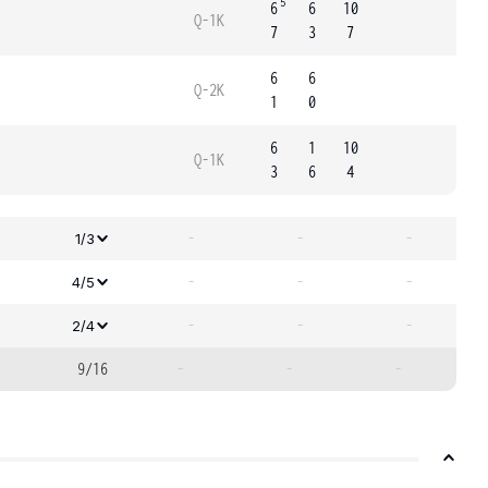
5
6
6
10
Q-1K
7
3
7
6
6
Q-2K
1
0
6
1
10
Q-1K
3
6
4
-
-
-
1/3
-
-
-
4/5
-
-
-
2/4
9/16
-
-
-