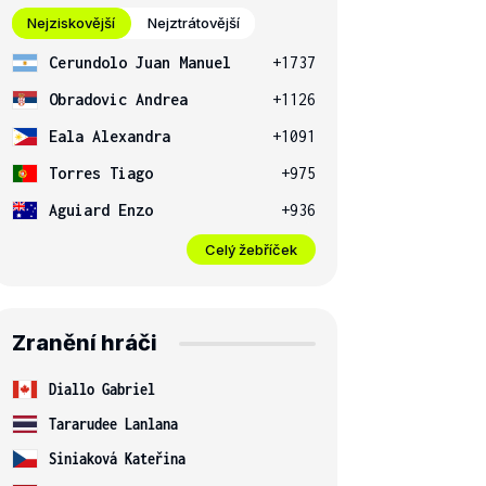
Nejziskovější
Nejztrátovější
Cerundolo Juan Manuel
+1737
Obradovic Andrea
+1126
Eala Alexandra
+1091
Torres Tiago
+975
Aguiard Enzo
+936
Celý žebříček
Zranění hráči
Diallo Gabriel
Tararudee Lanlana
Siniaková Kateřina