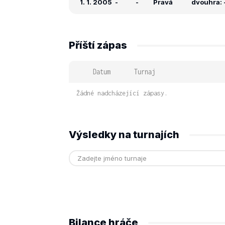
1. 1. 2005
-
-
Pravá
dvouhra: -
Příští zápas
Datum
Turnaj
Žádné nadcházející zápasy.
Výsledky na turnajích
Bilance hráče