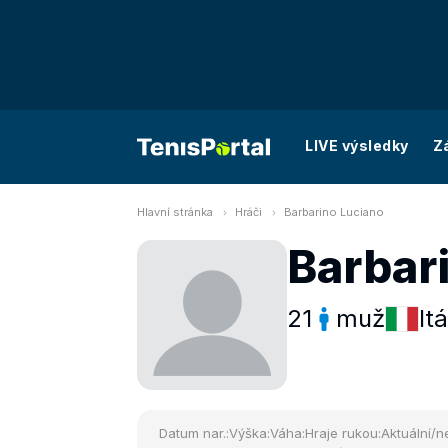
LIVE výsledky
Z
Hlavní stránka
Hráči
Barbarino Luciano
Barbar
21
muž
Itá
Datum nar.:
Výška:
Váha:
Hraje rukou:
Aktuální/ne