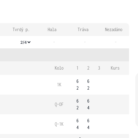
Tvrdý p.
Hala
Tráva
Nezadáno
-
-
-
2/4
Kolo
1
2
3
Kurs
6
6
1K
2
2
6
6
Q-OF
2
4
6
6
Q-1K
4
4