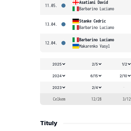
Asatiani David
11.05.
Barbarino Luciano
Stanke Cedric
13.04.
Barbarino Luciano
Barbarino Luciano
12.04.
Makarenko Vasyl
2025
2/5
1/2
2024
6/15
2/10
-
2023
2/4
Celkem
12/28
3/12
Tituly