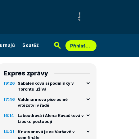
urnajů
Soutěž
Přihlášení
Expres zprávy
19:26
Sabalenková si podmínky v
Torontu užívá
17:46
Valdmannová píše osmé
vítězství v řadě
16:14
Laboutková i Alena Kovačková v
Lipsku postupují
14:01
Knutsonová je ve Varšavě v
semifinále