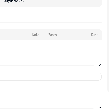
 / -
čtyřhra: - / -
Kolo
Zápas
Kurs