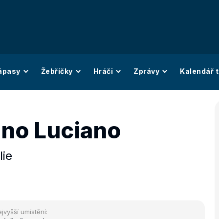
ápasy
Žebříčky
Hráči
Zprávy
Kalendář t
ino Luciano
lie
jvyšší umístění: