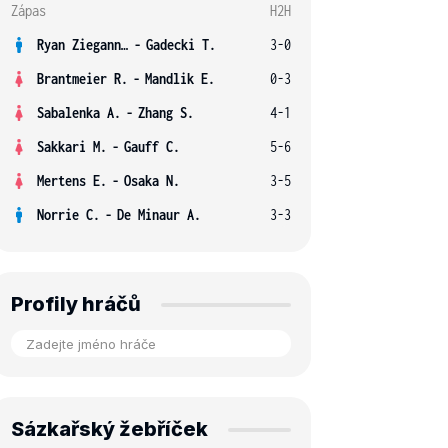
Zápas
H2H
Ryan Ziegann S.
-
Gadecki T.
3-0
Brantmeier R.
-
Mandlik E.
0-3
Sabalenka A.
-
Zhang S.
4-1
Sakkari M.
-
Gauff C.
5-6
Mertens E.
-
Osaka N.
3-5
Norrie C.
-
De Minaur A.
3-3
Profily hráčů
Sázkařský žebříček