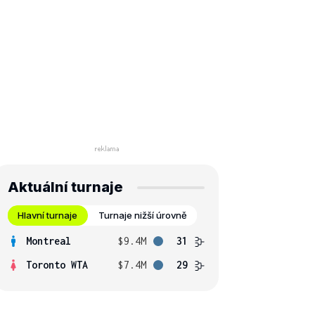
Aktuální turnaje
Hlavní turnaje
Turnaje nižší úrovně
Montreal
$9.4M
31
Toronto WTA
$7.4M
29