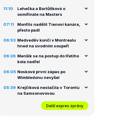
11:10
Lehečka a Bartůňková o
osmifinále na Masters
07:11
Monfils nadělil Tienovi kanára,
přesto padl
06:53
Medveděv končí v Montrealu
hned na úvodním soupeři
06:26
Menšík se na postup do třetího
kola nadřel
06:05
Noskové první zápas po
Wimbledonu nevyšel
05:39
Krejčíková nestačila v Torontu
na Samsonovovou
Další expres zprávy