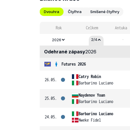
Dvouhra
Čtyřhra
Smíšené čtyřhry
Rok
Celkem
Antuka
-
2/4
2026
Odehrané zápasy
2026
Futures 2026
Catry Robin
26.05.
Barbarino Luciano
Naydenov Yoan
25.05.
Barbarino Luciano
Barbarino Luciano
24.05.
Nweke Fidel