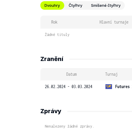
Dvouhry
Čtyřhry
Smíšené čtyřhry
Rok
Hlavní turnaje
Žádné tituly
Zranění
Datum
Turnaj
26.02.2024 - 03.03.2024
Futures 
Zprávy
Nenalezeny žádné zprávy.