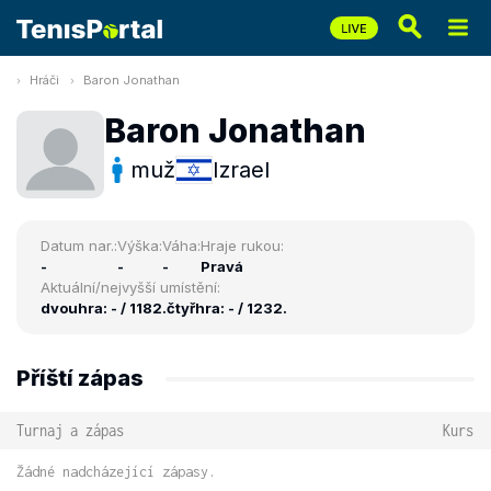
Hráči
Baron Jonathan
Baron Jonathan
muž
Izrael
Datum nar.:
Výška:
Váha:
Hraje rukou:
-
-
-
Pravá
Aktuální/nejvyšší umístění:
dvouhra: - / 1182.
čtyřhra: - / 1232.
Příští zápas
Turnaj a zápas
Kurs
Žádné nadcházející zápasy.