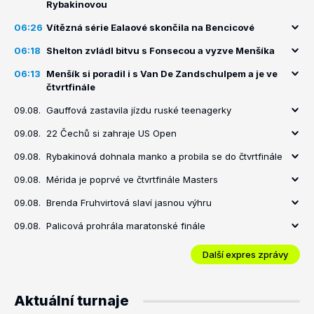
Rybakinovou
06:26
Vítězná série Ealaové skončila na Bencicové
06:18
Shelton zvládl bitvu s Fonsecou a vyzve Menšíka
06:13
Menšík si poradil i s Van De Zandschulpem a je ve
čtvrtfinále
09.08.
Gauffová zastavila jízdu ruské teenagerky
09.08.
22 Čechů si zahraje US Open
09.08.
Rybakinová dohnala manko a probila se do čtvrtfinále
09.08.
Mérida je poprvé ve čtvrtfinále Masters
09.08.
Brenda Fruhvirtová slaví jasnou výhru
09.08.
Palicová prohrála maratonské finále
Další expres zprávy
Aktuální turnaje