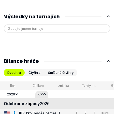
Výsledky na turnajích
Bilance hráče
Dvouhra
Čtyřhra
Smíšené čtyřhry
Rok
Celkem
Antuka
Tvrdý p.
H
-
-
2/2
2026
Odehrané zápasy
2026
UTR Pro Tennis Series 3
1
2
3
Kurs