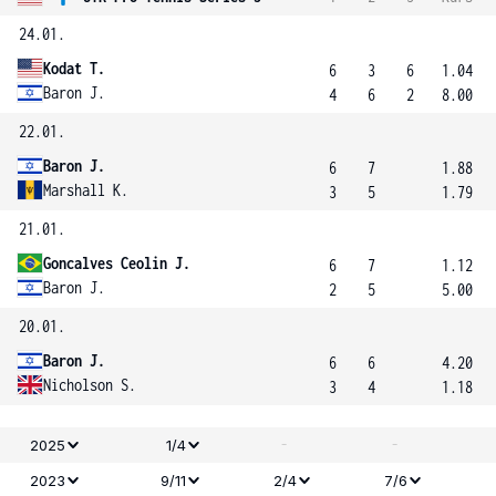
24.01.
Kodat T.
6
3
6
1.04
Baron J.
4
6
2
8.00
22.01.
Baron J.
6
7
1.88
Marshall K.
3
5
1.79
21.01.
Goncalves Ceolin J.
6
7
1.12
Baron J.
2
5
5.00
20.01.
Baron J.
6
6
4.20
Nicholson S.
3
4
1.18
-
-
2025
1/4
2023
9/11
2/4
7/6