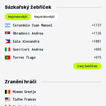
Sázkařský žebříček
Nejziskovější
Nejztrátovější
Cerundolo Juan Manuel
+1737
Obradovic Andrea
+1126
Eala Alexandra
+1081
Guerrieri Andrea
+995
Torres Tiago
+975
Celý žebříček
Zranění hráči
Minnen Greetje
Tiafoe Frances