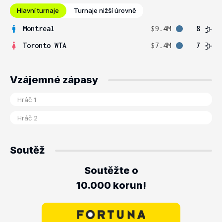
Hlavní turnaje
Turnaje nižší úrovně
Montreal
$9.4M
8
Toronto WTA
$7.4M
7
Vzájemné zápasy
Soutěž
Soutěžte o
10.000 korun!