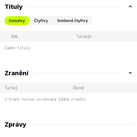
Tituly
Dvouhry
Čtyřhry
Smíšené čtyřhry
Rok
Turnaje
Žádné tituly
Zranění
Turnaj
Důvod
U hráče nejsou evidována žádná zranění.
Zprávy