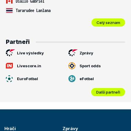
Diallo Gabriel
Tararudee Lanlana
Celý seznam
Partneři
Live výsledky
Zprávy
Livescore.in
Sport odds
EuroFotbal
eFotbal
Další partneři
Hráči
Zprávy