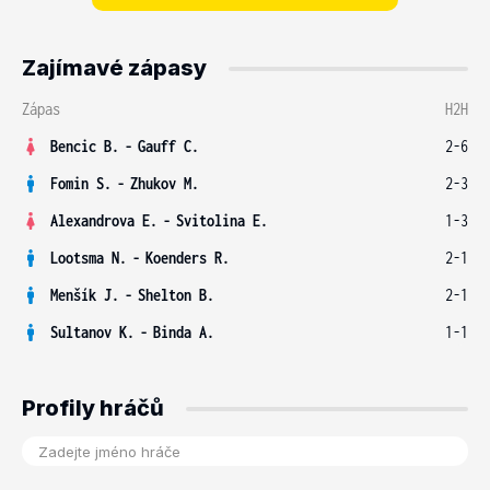
Zajímavé zápasy
Zápas
H2H
Bencic B.
-
Gauff C.
2-6
Fomin S.
-
Zhukov M.
2-3
Alexandrova E.
-
Svitolina E.
1-3
Lootsma N.
-
Koenders R.
2-1
Menšík J.
-
Shelton B.
2-1
Sultanov K.
-
Binda A.
1-1
Profily hráčů