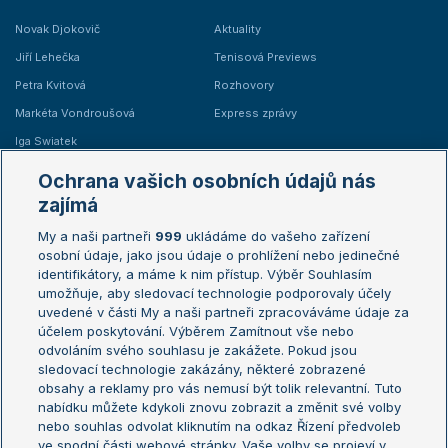
Novak Djokovič
Aktuality
Jiří Lehečka
Tenisová Previews
Petra Kvitová
Rozhovory
Markéta Vondroušová
Express zprávy
Iga Swiatek
Marie Bouzková
Ochrana vašich osobních údajů nás
Žebříčky
Kalendář turnajů
zajímá
My a naši partneři
999
ukládáme do vašeho zařízení
Žebříček ATP (muži)
Australian Open
osobní údaje, jako jsou údaje o prohlížení nebo jedinečné
Žebříček WTA (ženy)
French Open
identifikátory, a máme k nim přístup. Výběr Souhlasím
umožňuje, aby sledovací technologie podporovaly účely
Sázkařský žebříček
Wimbledon
uvedené v části My a naši partneři zpracováváme údaje za
US Open
účelem poskytování. Výběrem Zamítnout vše nebo
odvoláním svého souhlasu je zakážete. Pokud jsou
Turnaj mistrů
sledovací technologie zakázány, některé zobrazené
Turnaj mistryň
obsahy a reklamy pro vás nemusí být tolik relevantní. Tuto
Aktualní trendy
nabídku můžete kdykoli znovu zobrazit a změnit své volby
nebo souhlas odvolat kliknutím na odkaz Řízení předvoleb
ve spodní části webové stránky. Vaše volby se projeví v
Fotbalové přestupy