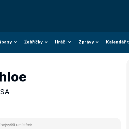
ápasy
Žebříčky
Hráči
Zprávy
Kalendář t
hloe
SA
/nejvyšší umístění: