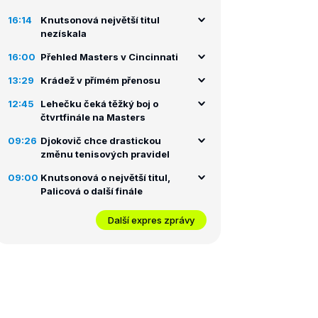
16:14
Knutsonová největší titul
nezískala
16:00
Přehled Masters v Cincinnati
13:29
Krádež v přímém přenosu
12:45
Lehečku čeká těžký boj o
čtvrtfinále na Masters
09:26
Djokovič chce drastickou
změnu tenisových pravidel
09:00
Knutsonová o největší titul,
Palicová o další finále
Další expres zprávy