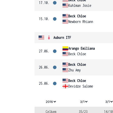
17.10.
Kuhlman Josie
Beck Chloe
15.10.
Newborn Rhiann
Auburn ITF
Arango Emiliana
27.06.
Beck Chloe
Beck Chloe
26.06.
Zhu Amy
Beck Chloe
25.06.
Devidze Salome
2016
3/1
3/1
Celkem
35/23
14/10