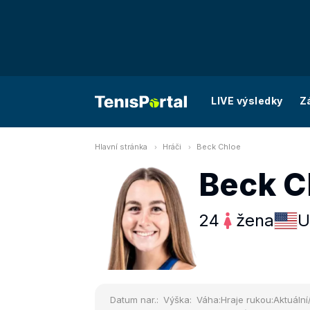
LIVE výsledky
Z
Hlavní stránka
Hráči
Beck Chloe
Beck C
24
žena
U
Datum nar.:
Výška:
Váha:
Hraje rukou:
Aktuální