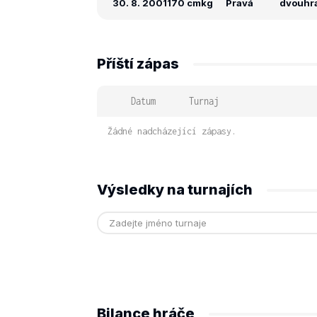
30. 8. 2001
170 cm
kg
Pravá
dvouhra:
Příští zápas
Datum
Turnaj
Žádné nadcházející zápasy.
Výsledky na turnajích
Bilance hráče