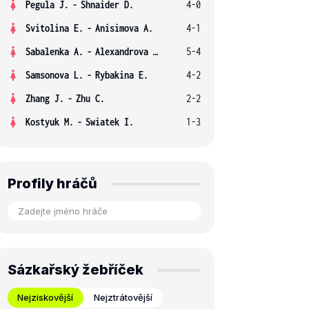
Pegula J.
-
Shnaider D.
4-0
Svitolina E.
-
Anisimova A.
4-1
Sabalenka A.
-
Alexandrova E.
5-4
Samsonova L.
-
Rybakina E.
4-2
Zhang J.
-
Zhu C.
2-2
Kostyuk M.
-
Swiatek I.
1-3
Profily hráčů
Sázkařský žebříček
Nejziskovější
Nejztrátovější