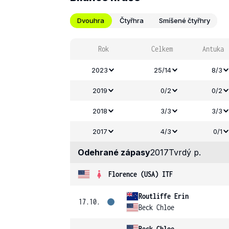
Dvouhra
Čtyřhra
Smíšené čtyřhry
Rok
Celkem
Antuka
2023
25/14
8/3
2019
0/2
0/2
2018
3/3
3/3
2017
4/3
0/1
Odehrané zápasy
2017
Tvrdý p.
Florence (USA) ITF
Routliffe Erin
17.10.
Beck Chloe
Beck Chloe