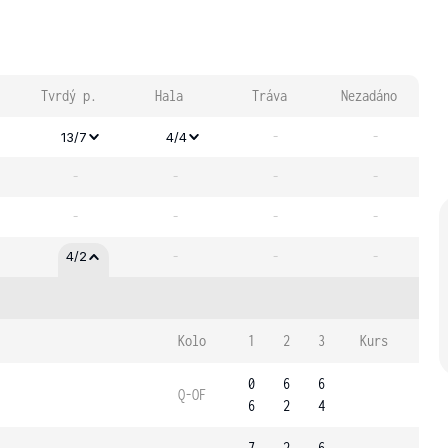
Tvrdý p.
Hala
Tráva
Nezadáno
-
-
13/7
4/4
-
-
-
-
-
-
-
-
-
-
-
4/2
Kolo
1
2
3
Kurs
0
6
6
Q-OF
6
2
4
7
2
6