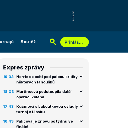
urnajů
Soutěž
Přihlášení
Expres zprávy
19:33
Norrie se ocitl pod palbou kritiky
některých fanoušků
18:03
Martincová podstoupila další
operaci kolena
17:43
Kučmová s Laboutkovou ovládly
turnaj v Lipsku
16:49
Palicová je znovu po týdnu ve
finále!