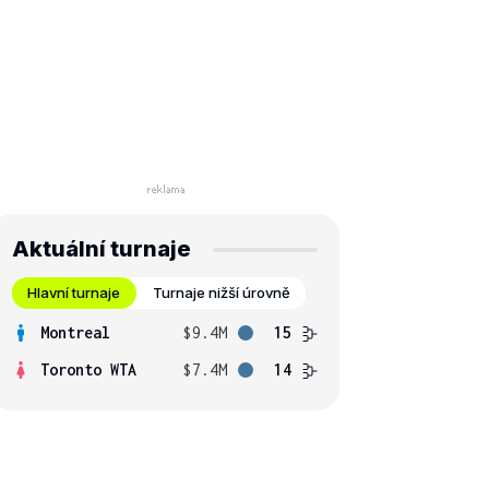
Aktuální turnaje
Hlavní turnaje
Turnaje nižší úrovně
Montreal
$9.4M
15
Toronto WTA
$7.4M
14