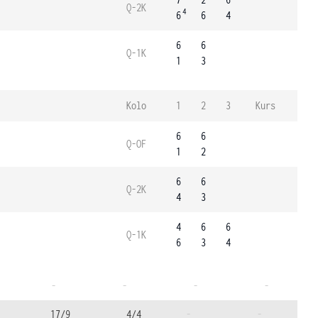
Q-2K
4
6
6
4
6
6
Q-1K
1
3
Kolo
1
2
3
Kurs
6
6
Q-OF
1
2
6
6
Q-2K
4
3
4
6
6
Q-1K
6
3
4
-
-
-
-
17/9
4/4
-
-