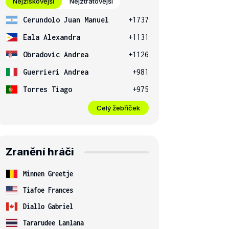
Nejziskovější
Nejztrátovější
Cerundolo Juan Manuel
+1737
Eala Alexandra
+1131
Obradovic Andrea
+1126
Guerrieri Andrea
+981
Torres Tiago
+975
Celý žebříček
Zranění hráči
Minnen Greetje
Tiafoe Frances
Diallo Gabriel
Tararudee Lanlana