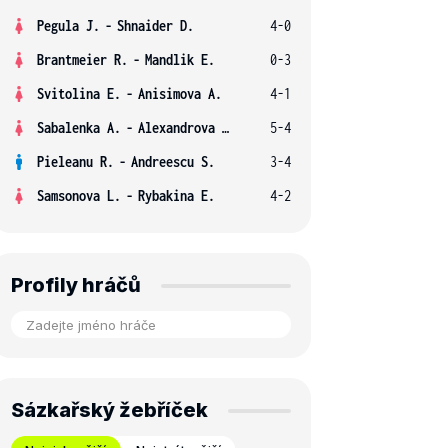
Pegula J.
-
Shnaider D.
4-0
Brantmeier R.
-
Mandlik E.
0-3
Svitolina E.
-
Anisimova A.
4-1
Sabalenka A.
-
Alexandrova E.
5-4
Pieleanu R.
-
Andreescu S.
3-4
Samsonova L.
-
Rybakina E.
4-2
Profily hráčů
Sázkařský žebříček