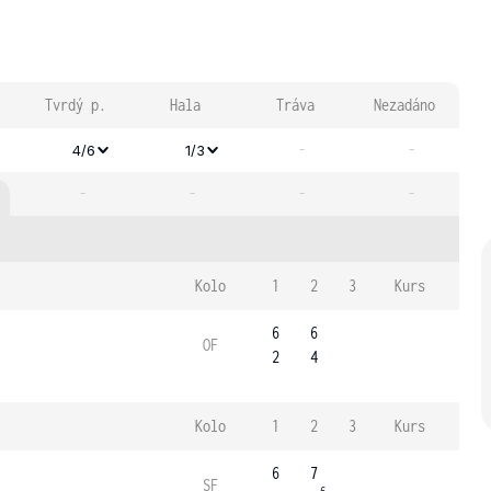
Tvrdý p.
Hala
Tráva
Nezadáno
-
-
4/6
1/3
-
-
-
-
Kolo
1
2
3
Kurs
6
6
OF
2
4
Kolo
1
2
3
Kurs
6
7
SF