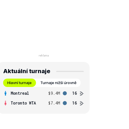
Aktuální turnaje
Hlavní turnaje
Turnaje nižší úrovně
Montreal
$9.4M
16
Toronto WTA
$7.4M
16