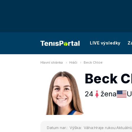
LIVE výsledky
Z
Hlavní stránka
Hráči
Beck Chloe
Beck C
24
žena
U
Datum nar.:
Výška:
Váha:
Hraje rukou:
Aktuální