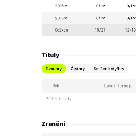
2016
0/1
0/1
2015
0/1
0/1
Celkem
18/21
12/10
Tituly
Dvouhry
Čtyřhry
Smíšené čtyřhry
Rok
Hlavní turnaje
Žádné tituly
Zranění