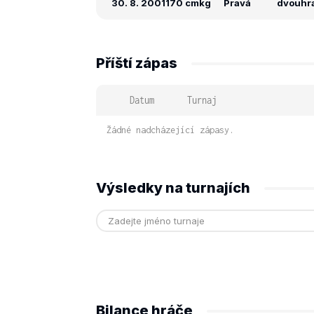
30. 8. 2001
170 cm
kg
Pravá
dvouhra:
Příští zápas
Datum
Turnaj
Žádné nadcházející zápasy.
Výsledky na turnajích
Bilance hráče