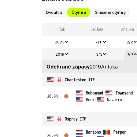
Dvouhra
Čtyřhra
Smíšené čtyřhry
Rok
Celkem
Antuka
2023
7/11
2/2
3/3
2019
3/3
Odehrané zápasy
2019
Antuka
Charleston ITF
Muhammad
/
Townsend
30.04.
Beck
/
Navarro
Osprey ITF
Hartono
/
Perper
26.04.