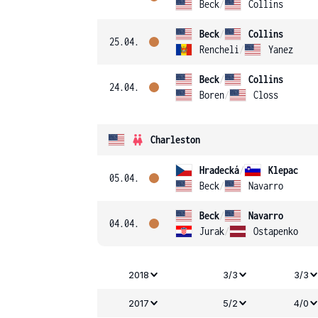
Beck
/
Collins
Beck
/
Collins
25.04.
Rencheli
/
Yanez
Beck
/
Collins
24.04.
Boren
/
Closs
Charleston
Hradecká
/
Klepac
05.04.
Beck
/
Navarro
Beck
/
Navarro
04.04.
Jurak
/
Ostapenko
2018
3/3
3/3
2017
5/2
4/0