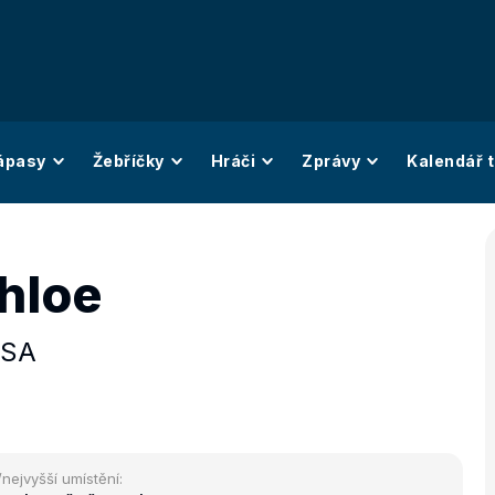
ápasy
Žebříčky
Hráči
Zprávy
Kalendář t
hloe
SA
/nejvyšší umístění: