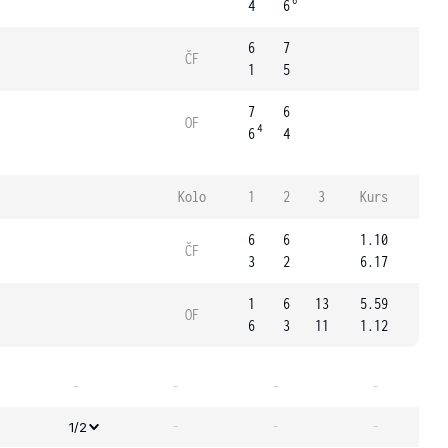
6
4
6
6
7
ČF
1
5
7
6
OF
4
6
4
Kolo
1
2
3
Kurs
6
6
1.10
ČF
3
2
6.17
1
6
13
5.59
OF
6
3
11
1.12
-
-
-
-
-
-
-
1/2