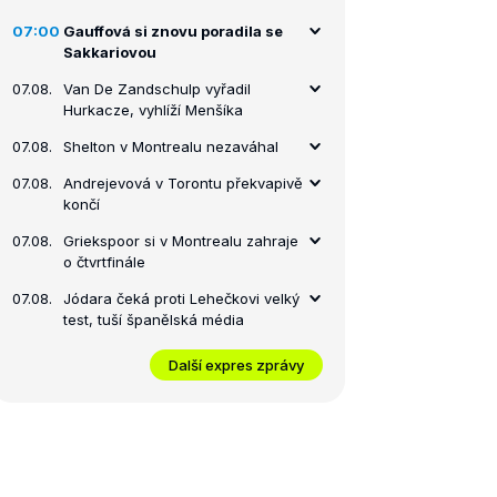
07:00
Gauffová si znovu poradila se
Sakkariovou
07.08.
Van De Zandschulp vyřadil
Hurkacze, vyhlíží Menšíka
07.08.
Shelton v Montrealu nezaváhal
07.08.
Andrejevová v Torontu překvapivě
končí
07.08.
Griekspoor si v Montrealu zahraje
o čtvrtfinále
07.08.
Jódara čeká proti Lehečkovi velký
test, tuší španělská média
Další expres zprávy