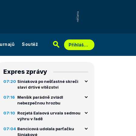
urnajů
Soutěž
Přihlášení
Expres zprávy
07:20
Siniaková po nešťastné skreči
slaví drtivé vítězství
07:16
Menšík parádně zvládl
nebezpečnou hrozbu
07:10
Rozjetá Ealaová urvala sedmou
výhru v řadě
07:04
Bencicová udolala parťačku
Siniakové