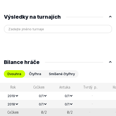
Výsledky na turnajích
Bilance hráče
Dvouhra
Čtyřhra
Smíšené čtyřhry
Rok
Celkem
Antuka
Tvrdý p.
H
-
2019
0/1
0/1
-
2018
0/1
0/1
Celkem
0/2
0/2
-