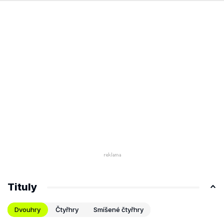
Tituly
Dvouhry
Čtyřhry
Smíšené čtyřhry