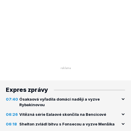
Expres zprávy
07:40
Ósakaová vyřadila domácí naději a vyzve
Rybakinovou
06:26
Vítězná série Ealaové skončila na Bencicové
06:18
Shelton zvládl bitvu s Fonsecou a vyzve Menšíka