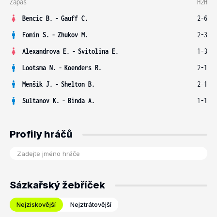
Zápas
H2H
Bencic B.
-
Gauff C.
2-6
Fomin S.
-
Zhukov M.
2-3
Alexandrova E.
-
Svitolina E.
1-3
Lootsma N.
-
Koenders R.
2-1
Menšík J.
-
Shelton B.
2-1
Sultanov K.
-
Binda A.
1-1
Profily hráčů
Sázkařský žebříček
Nejziskovější
Nejztrátovější