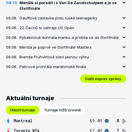
06:13
Menšík si poradil i s Van De Zandschulpem a je ve
čtvrtfinále
09.08.
Gauffová zastavila jízdu ruské teenagerky
09.08.
22 Čechů si zahraje US Open
09.08.
Rybakinová dohnala manko a probila se do čtvrtfinále
09.08.
Mérida je poprvé ve čtvrtfinále Masters
09.08.
Brenda Fruhvirtová slaví jasnou výhru
09.08.
Palicová prohrála maratonské finále
Další expres zprávy
Aktuální turnaje
Hlavní turnaje
Turnaje nižší úrovně
Montreal
$9.4M
8
Toronto WTA
$7.4M
7