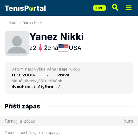
Hráči
Yanez Nikki
Yanez Nikki
22
žena
USA
Datum nar.:
Výška:
Váha:
Hraje rukou:
11. 9. 2003
-
-
Pravá
Aktuální/nejvyšší umístění:
dvouhra: - / -
čtyřhra: - / -
Příští zápas
Turnaj a zápas
Kurs
Žádné nadcházející zápasy.