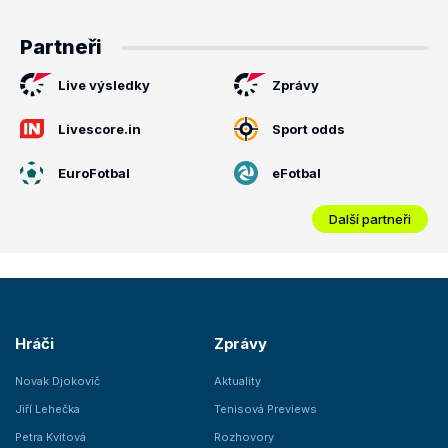
Partneři
Live výsledky
Zprávy
Livescore.in
Sport odds
EuroFotbal
eFotbal
Další partneři
Hráči
Zprávy
Novak Djokovič
Aktuality
Jiří Lehečka
Tenisová Previews
Petra Kvitová
Rozhovory