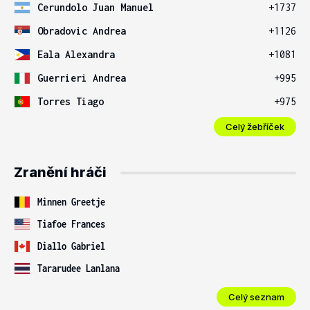
Cerundolo Juan Manuel
+1737
Obradovic Andrea
+1126
Eala Alexandra
+1081
Guerrieri Andrea
+995
Torres Tiago
+975
Celý žebříček
Zranění hráči
Minnen Greetje
Tiafoe Frances
Diallo Gabriel
Tararudee Lanlana
Celý seznam