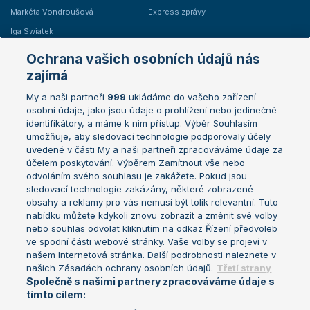
Markéta Vondroušová
Express zprávy
Iga Swiatek
Marie Bouzková
Ochrana vašich osobních údajů nás
Žebříčky
Kalendář turnajů
zajímá
My a naši partneři
999
ukládáme do vašeho zařízení
Žebříček ATP (muži)
Australian Open
osobní údaje, jako jsou údaje o prohlížení nebo jedinečné
Žebříček WTA (ženy)
French Open
identifikátory, a máme k nim přístup. Výběr Souhlasím
umožňuje, aby sledovací technologie podporovaly účely
Sázkařský žebříček
Wimbledon
uvedené v části My a naši partneři zpracováváme údaje za
US Open
účelem poskytování. Výběrem Zamítnout vše nebo
odvoláním svého souhlasu je zakážete. Pokud jsou
Turnaj mistrů
sledovací technologie zakázány, některé zobrazené
Turnaj mistryň
obsahy a reklamy pro vás nemusí být tolik relevantní. Tuto
Aktualní trendy
nabídku můžete kdykoli znovu zobrazit a změnit své volby
nebo souhlas odvolat kliknutím na odkaz Řízení předvoleb
ve spodní části webové stránky. Vaše volby se projeví v
Fotbalové přestupy
našem Internetová stránka. Další podrobnosti naleznete v
Livesport Daily
našich Zásadách ochrany osobních údajů.
Třetí strany
Společně s našimi partnery zpracováváme údaje s
LS Prague Open
tímto cílem: