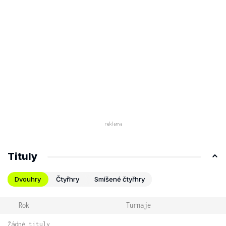
Tituly
Dvouhry
Čtyřhry
Smíšené čtyřhry
Rok
Turnaje
Žádné tituly