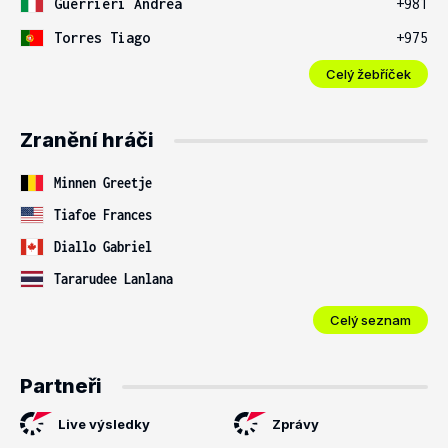
Guerrieri Andrea
+981
Torres Tiago
+975
Celý žebříček
Zranění hráči
Minnen Greetje
Tiafoe Frances
Diallo Gabriel
Tararudee Lanlana
Celý seznam
Partneři
Live výsledky
Zprávy