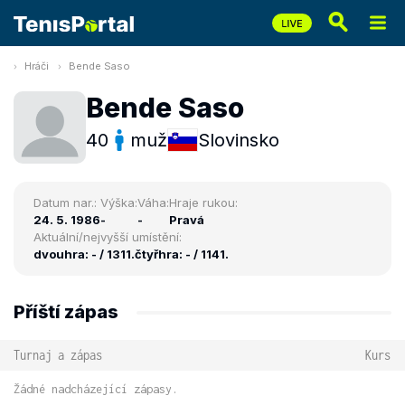
Hráči
Bende Saso
Bende Saso
40
muž
Slovinsko
Datum nar.:
Výška:
Váha:
Hraje rukou:
24. 5. 1986
-
-
Pravá
Aktuální/nejvyšší umístění:
dvouhra: - / 1311.
čtyřhra: - / 1141.
Příští zápas
Turnaj a zápas
Kurs
Žádné nadcházející zápasy.