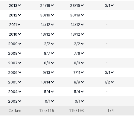
2013
24/19
23/15
0/1
-
2012
30/19
30/19
-
2011
14/12
14/12
-
2010
13/12
13/12
-
2009
2/2
2/2
-
2008
8/7
7/6
-
2007
0/3
0/3
2006
9/13
7/11
0/1
2005
10/14
8/9
1/2
-
2004
5/4
5/4
-
2002
0/1
0/1
Celkem
125/116
115/103
1/4