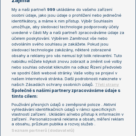
zajímá
My a naši partneři
999
ukládáme do vašeho zařízení
Žebříček ATP (muži)
Australian Open
osobní údaje, jako jsou údaje o prohlížení nebo jedinečné
Žebříček WTA (ženy)
French Open
identifikátory, a máme k nim přístup. Výběr Souhlasím
umožňuje, aby sledovací technologie podporovaly účely
Sázkařský žebříček
Wimbledon
uvedené v části My a naši partneři zpracováváme údaje za
US Open
účelem poskytování. Výběrem Zamítnout vše nebo
odvoláním svého souhlasu je zakážete. Pokud jsou
Turnaj mistrů
sledovací technologie zakázány, některé zobrazené
Turnaj mistryň
obsahy a reklamy pro vás nemusí být tolik relevantní. Tuto
Aktualní trendy
nabídku můžete kdykoli znovu zobrazit a změnit své volby
nebo souhlas odvolat kliknutím na odkaz Řízení předvoleb
ve spodní části webové stránky. Vaše volby se projeví v
Fotbalové přestupy
našem Internetová stránka. Další podrobnosti naleznete v
Livesport Daily
našich Zásadách ochrany osobních údajů.
Třetí strany
Společně s našimi partnery zpracováváme údaje s
LS Prague Open
tímto cílem:
Používání přesných údajů o zeměpisné poloze . Aktivní
vyhledávání identifikačních údajů v rámci specifických
vlastností zařízení . Ukládání a/nebo přístup k informacím v
Podmínky užití
Nastavení soukromí
zařízení . Personalizovaná reklama a obsah, měření reklam
GDPR a žurnalistika
Reklama
a obsahu, průzkum publika a rozvoj služeb .
Informace o zpracování osobních
Kontakt
Seznam partnerů (dodavatelů)
údajů
Tiráž