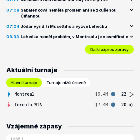
07:08
Sabalenková neměla problém ani se zkušenou
Číňankou
07:04
Jódar vyřídil i Musettiho a vyzve Lehečku
06:33
Lehečka neměl problém, v Montrealu je v osmifinále
Další expres zprávy
Aktuální turnaje
Hlavní turnaje
Turnaje nižší úrovně
Montreal
$9.4M
22
Toronto WTA
$7.4M
20
Vzájemné zápasy