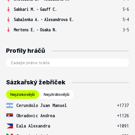
Sakkari M.
-
Gauff C.
5-6
Sabalenka A.
-
Alexandrova E.
5-4
Mertens E.
-
Osaka N.
3-5
Profily hráčů
Sázkařský žebříček
Nejziskovější
Nejztrátovější
Cerundolo Juan Manuel
+1737
Obradovic Andrea
+1126
Eala Alexandra
+1091