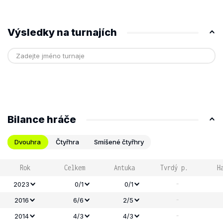
Výsledky na turnajích
Bilance hráče
Dvouhra
Čtyřhra
Smíšené čtyřhry
Rok
Celkem
Antuka
Tvrdý p.
H
-
2023
0/1
0/1
-
2016
6/6
2/5
-
2014
4/3
4/3