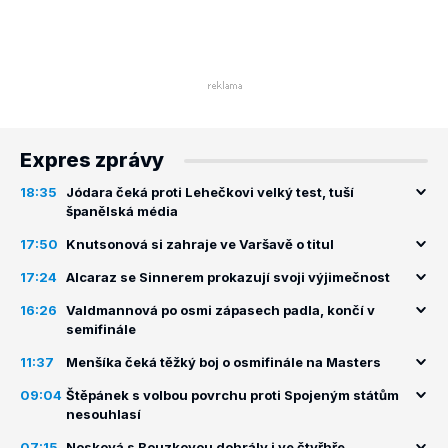
Expres zprávy
18:35
Jódara čeká proti Lehečkovi velký test, tuší
španělská média
17:50
Knutsonová si zahraje ve Varšavě o titul
17:24
Alcaraz se Sinnerem prokazují svoji výjimečnost
16:26
Valdmannová po osmi zápasech padla, končí v
semifinále
11:37
Menšíka čeká těžký boj o osmifinále na Masters
09:04
Štěpánek s volbou povrchu proti Spojeným státům
nesouhlasí
07:15
Nosková s Bouzkovou dohrály i ve čtyřhře