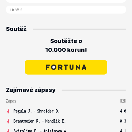
Soutěž
Soutěžte o
10.000 korun!
Zajímavé zápasy
Zápas
H2H
Pegula J.
-
Shnaider D.
4-0
Brantmeier R.
-
Mandlik E.
0-3
Svitolina E.
-
Anisimova A.
4-1