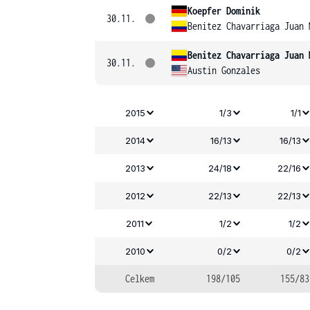
Koepfer Dominik
30.11.
Benitez Chavarriaga Juan 
Benitez Chavarriaga Juan 
30.11.
Austin Gonzales
2015
1/3
1/1
2014
16/13
16/13
2013
24/18
22/16
2012
22/13
22/13
2011
1/2
1/2
2010
0/2
0/2
Celkem
198/105
155/83