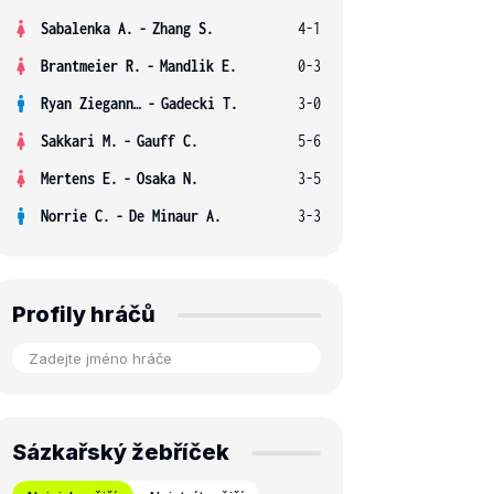
Sabalenka A.
-
Zhang S.
4-1
Brantmeier R.
-
Mandlik E.
0-3
Ryan Ziegann S.
-
Gadecki T.
3-0
Sakkari M.
-
Gauff C.
5-6
Mertens E.
-
Osaka N.
3-5
Norrie C.
-
De Minaur A.
3-3
Profily hráčů
Sázkařský žebříček