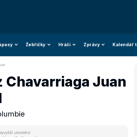
ápasy
Žebříčky
Hráči
Zprávy
Kalendář t
uel
z Chavarriaga Juan
l
olumbie
ejvyšší umístění: