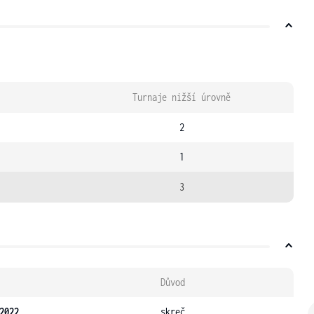
Turnaje nižší úrovně
2
1
3
Důvod
2022
skreč