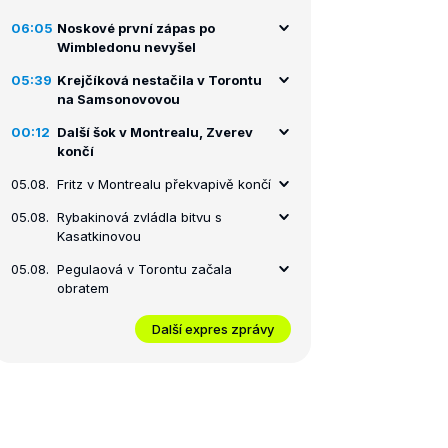
06:05
Noskové první zápas po
Wimbledonu nevyšel
05:39
Krejčíková nestačila v Torontu
na Samsonovovou
00:12
Další šok v Montrealu, Zverev
končí
05.08.
Fritz v Montrealu překvapivě končí
05.08.
Rybakinová zvládla bitvu s
Kasatkinovou
05.08.
Pegulaová v Torontu začala
obratem
Další expres zprávy