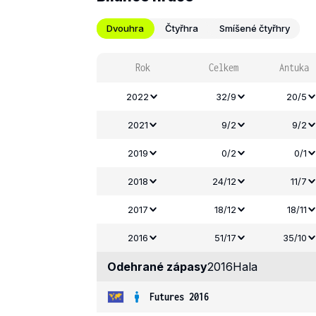
Dvouhra
Čtyřhra
Smíšené čtyřhry
Rok
Celkem
Antuka
2022
32/9
20/5
2021
9/2
9/2
2019
0/2
0/1
2018
24/12
11/7
2017
18/12
18/11
2016
51/17
35/10
Odehrané zápasy
2016
Hala
Futures 2016