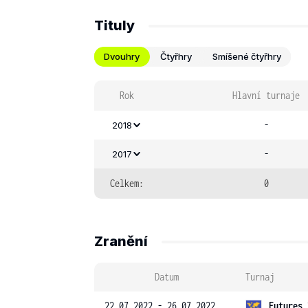
Tituly
Dvouhry
Čtyřhry
Smíšené čtyřhry
Rok
Hlavní turnaje
-
2018
-
2017
Celkem:
0
Zranění
Datum
Turnaj
22.07.2022 - 26.07.2022
Futures 