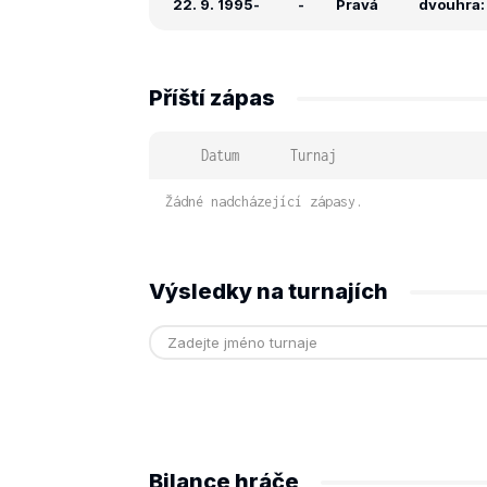
22. 9. 1995
-
-
Pravá
dvouhra: 
Příští zápas
Datum
Turnaj
Žádné nadcházející zápasy.
Výsledky na turnajích
Bilance hráče