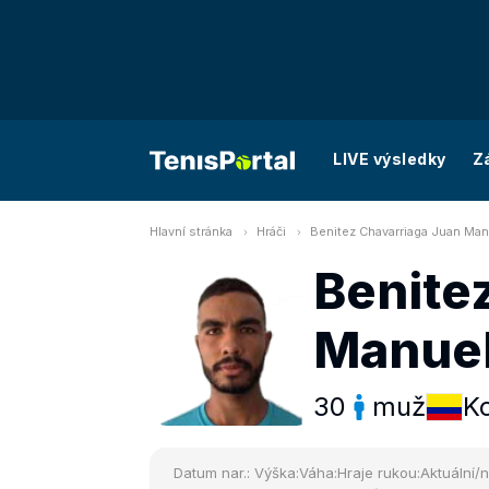
LIVE výsledky
Z
Hlavní stránka
Hráči
Benitez Chavarriaga Juan Man
Benite
Manue
30
muž
K
Datum nar.:
Výška:
Váha:
Hraje rukou:
Aktuální/n