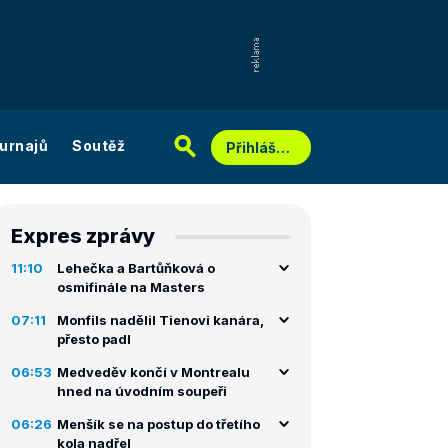
urnajů
Soutěž
Přihlášení
Expres zprávy
11:10
Lehečka a Bartůňková o
osmifinále na Masters
07:11
Monfils nadělil Tienovi kanára,
přesto padl
06:53
Medveděv končí v Montrealu
hned na úvodním soupeři
06:26
Menšík se na postup do třetího
kola nadřel