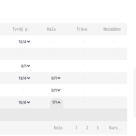
Tvrdý p.
Hala
Tráva
Nezadáno
-
-
-
12/4
-
-
-
-
-
-
-
0/1
-
-
13/4
0/1
-
-
-
0/1
-
-
1/1
15/6
Kolo
1
2
3
Kurs