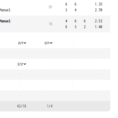
6
6
1.35
OF
Manuel
3
4
2.70
Manuel
4
6
6
2.53
1K
6
3
2
1.40
-
-
0/1
0/1
-
-
-
-
-
-
-
2/2
-
-
-
-
-
-
-
-
-
-
-
-
42/18
1/4
-
-