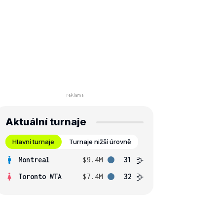
Aktuální turnaje
Hlavní turnaje
Turnaje nižší úrovně
Montreal
$9.4M
31
Toronto WTA
$7.4M
32