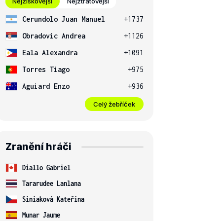
Nejziskovější
Nejztrátovější
Cerundolo Juan Manuel
+1737
Obradovic Andrea
+1126
Eala Alexandra
+1091
Torres Tiago
+975
Aguiard Enzo
+936
Celý žebříček
Zranění hráči
Diallo Gabriel
Tararudee Lanlana
Siniaková Kateřina
Munar Jaume