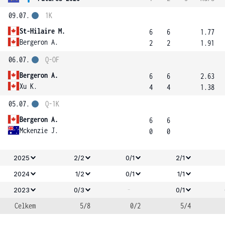
09.07.
1K
St-Hilaire M.
6
6
1.77
Bergeron A.
2
2
1.91
06.07.
Q-OF
Bergeron A.
6
6
2.63
Xu K.
4
4
1.38
05.07.
Q-1K
Bergeron A.
6
6
Mckenzie J.
0
0
2025
2/2
0/1
2/1
2024
1/2
0/1
1/1
-
2023
0/3
0/1
Celkem
5/8
0/2
5/4