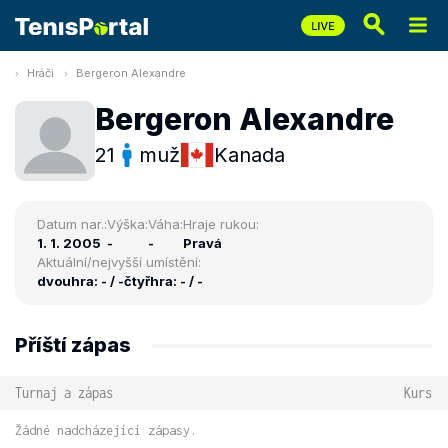
Hráči
Bergeron Alexandre
Bergeron Alexandre
21
muž
Kanada
Datum nar.:
Výška:
Váha:
Hraje rukou:
1. 1. 2005
-
-
Pravá
Aktuální/nejvyšší umístění:
dvouhra: - / -
čtyřhra: - / -
Příští zápas
Turnaj a zápas
Kurs
Žádné nadcházející zápasy.