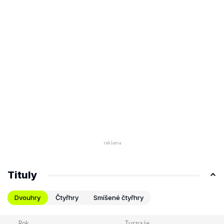
Tituly
Dvouhry
Čtyřhry
Smíšené čtyřhry
Rok
Turnaje