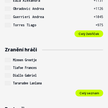
Eala Alexandra
+1131
Obradovic Andrea
+1126
Guerrieri Andrea
+1045
Torres Tiago
+975
Celý žebříček
Zranění hráči
Minnen Greetje
Tiafoe Frances
Diallo Gabriel
Tararudee Lanlana
Celý seznam