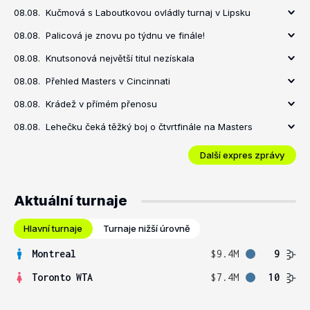
08.08.
Kučmová s Laboutkovou ovládly turnaj v Lipsku
08.08.
Palicová je znovu po týdnu ve finále!
08.08.
Knutsonová největší titul nezískala
08.08.
Přehled Masters v Cincinnati
08.08.
Krádež v přímém přenosu
08.08.
Lehečku čeká těžký boj o čtvrtfinále na Masters
Další expres zprávy
Aktuální turnaje
Hlavní turnaje
Turnaje nižší úrovně
Montreal
$9.4M
9
Toronto WTA
$7.4M
10