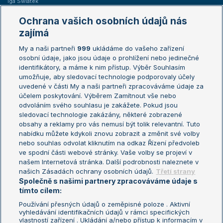
Iga Swiatek
Marie Bouzková
Ochrana vašich osobních údajů nás
Žebříčky
Kalendář turnajů
zajímá
My a naši partneři
999
ukládáme do vašeho zařízení
Žebříček ATP (muži)
Australian Open
osobní údaje, jako jsou údaje o prohlížení nebo jedinečné
Žebříček WTA (ženy)
French Open
identifikátory, a máme k nim přístup. Výběr Souhlasím
umožňuje, aby sledovací technologie podporovaly účely
Sázkařský žebříček
Wimbledon
uvedené v části My a naši partneři zpracováváme údaje za
US Open
účelem poskytování. Výběrem Zamítnout vše nebo
odvoláním svého souhlasu je zakážete. Pokud jsou
Turnaj mistrů
sledovací technologie zakázány, některé zobrazené
Turnaj mistryň
obsahy a reklamy pro vás nemusí být tolik relevantní. Tuto
Aktualní trendy
nabídku můžete kdykoli znovu zobrazit a změnit své volby
nebo souhlas odvolat kliknutím na odkaz Řízení předvoleb
ve spodní části webové stránky. Vaše volby se projeví v
Fotbalové přestupy
našem Internetová stránka. Další podrobnosti naleznete v
Livesport Daily
našich Zásadách ochrany osobních údajů.
Třetí strany
Společně s našimi partnery zpracováváme údaje s
LS Prague Open
tímto cílem:
Používání přesných údajů o zeměpisné poloze . Aktivní
vyhledávání identifikačních údajů v rámci specifických
vlastností zařízení . Ukládání a/nebo přístup k informacím v