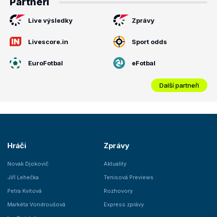
Partneři
Live výsledky
Zprávy
Livescore.in
Sport odds
EuroFotbal
eFotbal
Další partneři
Hráči
Zprávy
Novak Djokovič
Aktuality
Jiří Lehečka
Tenisová Previews
Petra Kvitová
Rozhovory
Markéta Vondroušová
Express zprávy