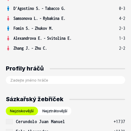
D'Agostino S.
-
Tabacco G.
0-3
Samsonova L.
-
Rybakina E.
4-2
Fomin S.
-
Zhukov M.
2-3
Alexandrova E.
-
Svitolina E.
1-3
Zhang J.
-
Zhu C.
2-2
Profily hráčů
Sázkařský žebříček
Nejziskovější
Nejztrátovější
Cerundolo Juan Manuel
+1737