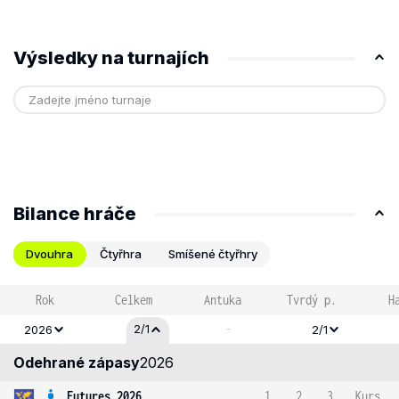
Výsledky na turnajích
Bilance hráče
Dvouhra
Čtyřhra
Smíšené čtyřhry
Rok
Celkem
Antuka
Tvrdý p.
H
-
2/1
2026
2/1
Odehrané zápasy
2026
Futures 2026
1
2
3
Kurs