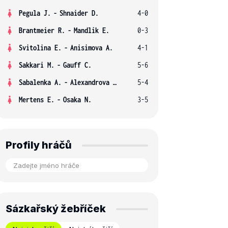
Pegula J.
-
Shnaider D.
4-0
Brantmeier R.
-
Mandlik E.
0-3
Svitolina E.
-
Anisimova A.
4-1
Sakkari M.
-
Gauff C.
5-6
Sabalenka A.
-
Alexandrova E.
5-4
Mertens E.
-
Osaka N.
3-5
Profily hráčů
Sázkařský žebříček