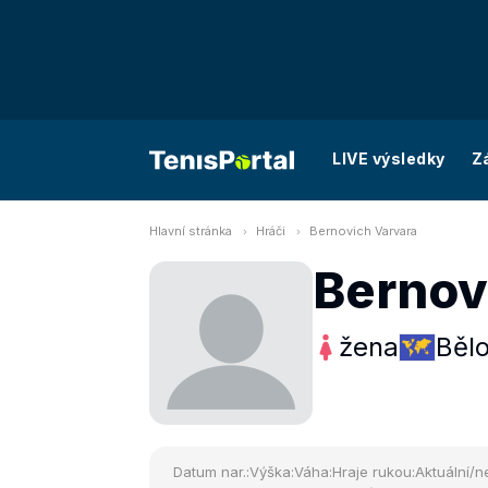
LIVE výsledky
Z
Hlavní stránka
Hráči
Bernovich Varvara
Bernov
žena
Běl
Datum nar.:
Výška:
Váha:
Hraje rukou:
Aktuální/ne