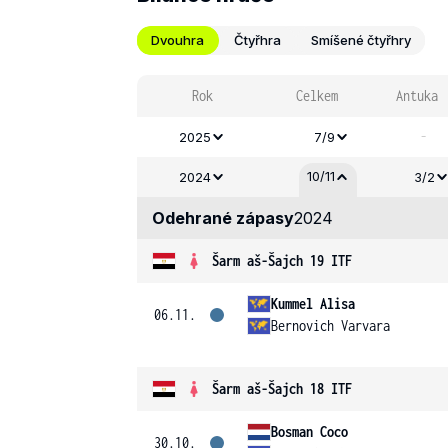
Dvouhra
Čtyřhra
Smíšené čtyřhry
Rok
Celkem
Antuka
-
2025
7/9
10/11
2024
3/2
Odehrané zápasy
2024
Šarm aš-Šajch 19 ITF
Kummel Alisa
06.11.
Bernovich Varvara
Šarm aš-Šajch 18 ITF
Bosman Coco
30.10.