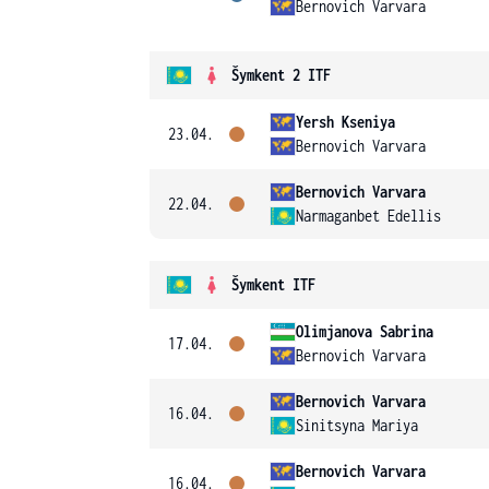
Bernovich Varvara
Šymkent 2 ITF
Yersh Kseniya
23.04.
Bernovich Varvara
Bernovich Varvara
22.04.
Narmaganbet Edellis
Šymkent ITF
Olimjanova Sabrina
17.04.
Bernovich Varvara
Bernovich Varvara
16.04.
Sinitsyna Mariya
Bernovich Varvara
16.04.