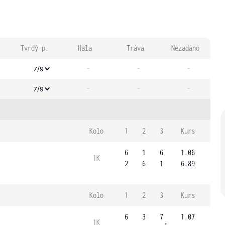
Tvrdý p.
Hala
Tráva
Nezadáno
-
-
-
7/9
-
-
-
7/9
Kolo
1
2
3
Kurs
6
1
6
1.06
1K
2
6
1
6.89
Kolo
1
2
3
Kurs
6
3
7
1.07
1K