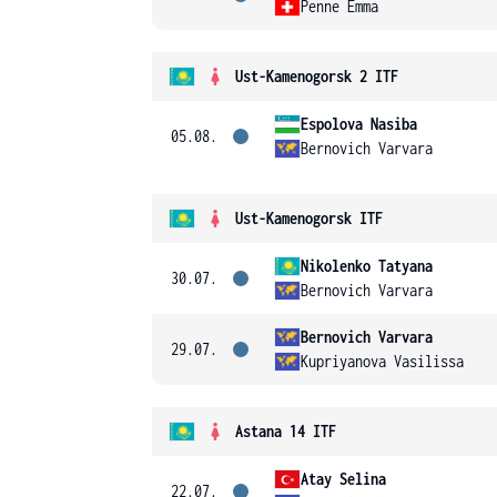
Penne Emma
Ust-Kamenogorsk 2 ITF
Espolova Nasiba
05.08.
Bernovich Varvara
Ust-Kamenogorsk ITF
Nikolenko Tatyana
30.07.
Bernovich Varvara
Bernovich Varvara
29.07.
Kupriyanova Vasilissa
Astana 14 ITF
Atay Selina
22.07.