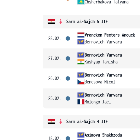
Chsherbakova Tatyana
Šarm aš-Šajch 5 ITF
Vrancken Peeters Anouck
28.02.
Bernovich Varvara
Bernovich Varvara
27.02.
Kashyap Tanisha
Bernovich Varvara
26.02.
Benesova Nicol
Bernovich Varvara
25.02.
Molongo Jael
Šarm aš-Šajch 4 ITF
Asimova Shakhzoda
18.02.