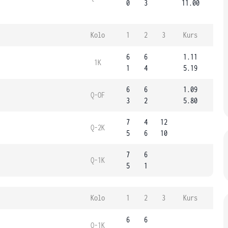
0
3
11.00
Kolo
1
2
3
Kurs
6
6
1.11
1K
1
4
5.19
6
6
1.09
Q-OF
3
2
5.80
7
4
12
Q-2K
5
6
10
7
6
Q-1K
5
1
Kolo
1
2
3
Kurs
6
6
Q-1K