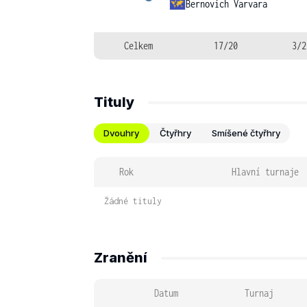
Bernovich Varvara
Celkem
17/20
3/2
Tituly
Dvouhry
Čtyřhry
Smíšené čtyřhry
Rok
Hlavní turnaje
Žádné tituly
Zranění
Datum
Turnaj