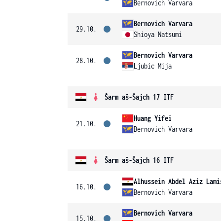
Bernovich Varvara
Bernovich Varvara
29.10.
Shioya Natsumi
Bernovich Varvara
28.10.
Ljubic Mija
Šarm aš-Šajch 17 ITF
Huang Yifei
21.10.
Bernovich Varvara
Šarm aš-Šajch 16 ITF
Alhussein Abdel Aziz Lami
16.10.
Bernovich Varvara
Bernovich Varvara
15.10.