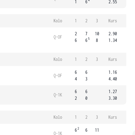
4
1
6
2.55
Kolo
1
2
3
Kurs
2
7
10
2.90
Q-OF
5
6
6
8
1.34
Kolo
1
2
3
Kurs
6
6
1.16
Q-OF
4
3
4.40
6
6
1.27
Q-1K
2
0
3.30
Kolo
1
2
3
Kurs
2
6
6
11
Q-1K