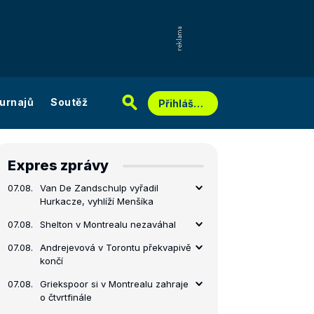
urnajů
Soutěž
Přihlášení
Expres zprávy
07.08.
Van De Zandschulp vyřadil
Hurkacze, vyhlíží Menšíka
07.08.
Shelton v Montrealu nezaváhal
07.08.
Andrejevová v Torontu překvapivě
končí
07.08.
Griekspoor si v Montrealu zahraje
o čtvrtfinále