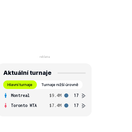
Aktuální turnaje
Hlavní turnaje
Turnaje nižší úrovně
Montreal
$9.4M
17
Toronto WTA
$7.4M
17