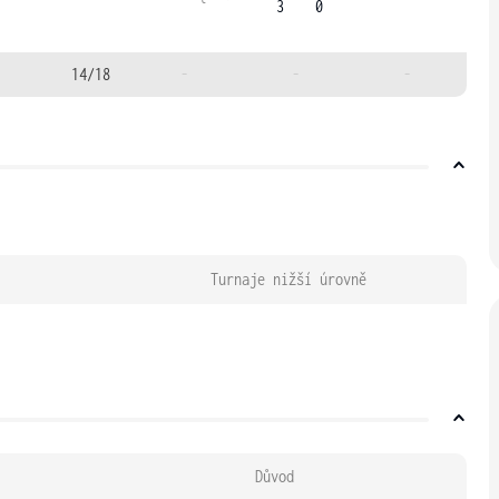
3
0
14/18
-
-
-
Turnaje nižší úrovně
Důvod