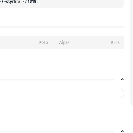
 / -
čtyřhra: - / 1318.
Kolo
Zápas
Kurs