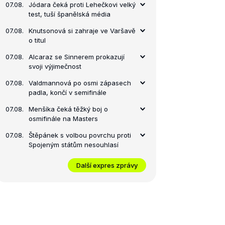
07.08.
Jódara čeká proti Lehečkovi velký
test, tuší španělská média
07.08.
Knutsonová si zahraje ve Varšavě
o titul
07.08.
Alcaraz se Sinnerem prokazují
svoji výjimečnost
07.08.
Valdmannová po osmi zápasech
padla, končí v semifinále
07.08.
Menšíka čeká těžký boj o
osmifinále na Masters
07.08.
Štěpánek s volbou povrchu proti
Spojeným státům nesouhlasí
Další expres zprávy