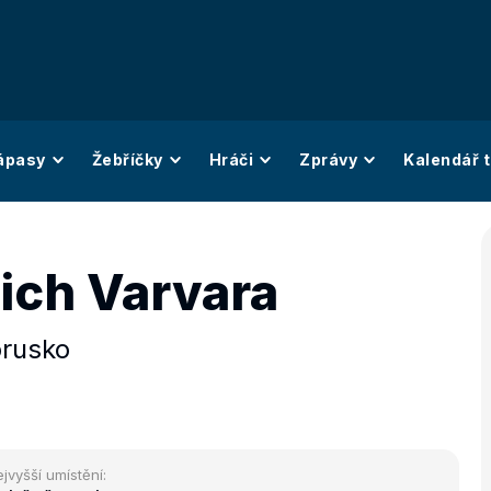
ápasy
Žebříčky
Hráči
Zprávy
Kalendář t
ich Varvara
orusko
jvyšší umístění: