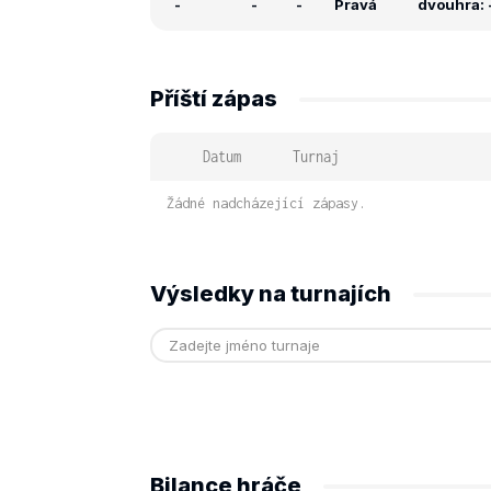
-
-
-
Pravá
dvouhra: -
Příští zápas
Datum
Turnaj
Žádné nadcházející zápasy.
Výsledky na turnajích
Bilance hráče