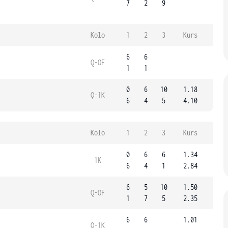
7
2
9
Kolo
1
2
3
Kurs
6
6
Q-OF
1
1
0
6
10
1.18
Q-1K
6
4
5
4.10
Kolo
1
2
3
Kurs
0
6
6
1.34
1K
6
4
1
2.84
6
5
10
1.50
Q-OF
1
7
5
2.35
6
6
1.01
Q-1K