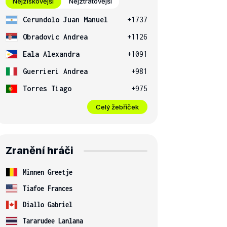
Nejziskovější
Nejztrátovější
Cerundolo Juan Manuel
+1737
Obradovic Andrea
+1126
Eala Alexandra
+1091
Guerrieri Andrea
+981
Torres Tiago
+975
Celý žebříček
Zranění hráči
Minnen Greetje
Tiafoe Frances
Diallo Gabriel
Tararudee Lanlana