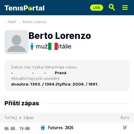
Hráči
Berto Lorenzo
Berto Lorenzo
muž
Itálie
Datum nar.:
Výška:
Váha:
Hraje rukou:
-
-
-
Pravá
Aktuální/nejvyšší umístění:
dvouhra: 1393. / 1364.
čtyřhra: 2006. / 1891.
Příští zápas
Turnaj a zápas
Kurs
Futures 2026
SF
06.08. 19:00