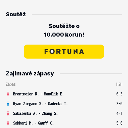
Soutěž
Soutěžte o
10.000 korun!
Zajímavé zápasy
Zápas
H2H
Brantmeier R.
-
Mandlik E.
0-3
Ryan Ziegann S.
-
Gadecki T.
3-0
Sabalenka A.
-
Zhang S.
4-1
Sakkari M.
-
Gauff C.
5-6