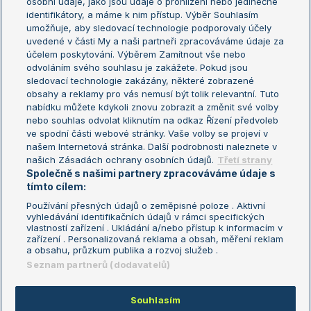
osobní údaje, jako jsou údaje o prohlížení nebo jedinečné
Žebříček WTA (ženy)
French Open
identifikátory, a máme k nim přístup. Výběr Souhlasím
umožňuje, aby sledovací technologie podporovaly účely
Sázkařský žebříček
Wimbledon
uvedené v části My a naši partneři zpracováváme údaje za
US Open
účelem poskytování. Výběrem Zamítnout vše nebo
odvoláním svého souhlasu je zakážete. Pokud jsou
Turnaj mistrů
sledovací technologie zakázány, některé zobrazené
Turnaj mistryň
obsahy a reklamy pro vás nemusí být tolik relevantní. Tuto
Aktualní trendy
nabídku můžete kdykoli znovu zobrazit a změnit své volby
nebo souhlas odvolat kliknutím na odkaz Řízení předvoleb
ve spodní části webové stránky. Vaše volby se projeví v
Fotbalové přestupy
našem Internetová stránka. Další podrobnosti naleznete v
Livesport Daily
našich Zásadách ochrany osobních údajů.
Třetí strany
Společně s našimi partnery zpracováváme údaje s
LS Prague Open
tímto cílem:
Používání přesných údajů o zeměpisné poloze . Aktivní
vyhledávání identifikačních údajů v rámci specifických
vlastností zařízení . Ukládání a/nebo přístup k informacím v
Podmínky užití
Nastavení soukromí
zařízení . Personalizovaná reklama a obsah, měření reklam
GDPR a žurnalistika
Reklama
a obsahu, průzkum publika a rozvoj služeb .
Informace o zpracování osobních
Kontakt
Seznam partnerů (dodavatelů)
údajů
Tiráž
Souhlasím