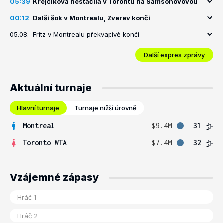
05:39
Krejčíková nestačila v Torontu na Samsonovovou
00:12
Další šok v Montrealu, Zverev končí
05.08.
Fritz v Montrealu překvapivě končí
Další expres zprávy
Aktuální turnaje
Hlavní turnaje
Turnaje nižší úrovně
Montreal
$9.4M
31
Toronto WTA
$7.4M
32
Vzájemné zápasy