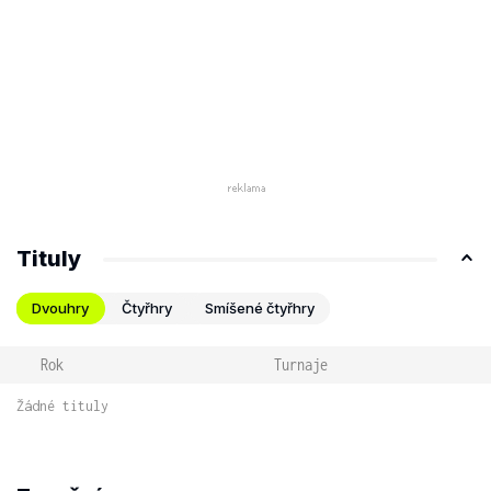
Tituly
Dvouhry
Čtyřhry
Smíšené čtyřhry
Rok
Turnaje
Žádné tituly