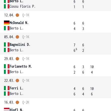
Berto L.
6
6
Cossu Floris P.
1
1
12.04.
Q-1K
McDonald N.
6
6
Berto L.
4
3
05.04.
Q-1K
Bagnolini D.
7
6
6
Berto L.
6
2
29.03.
Q-1K
Furlanetto M.
6
3
10
Berto L.
2
6
4
22.03.
Q-1K
Ferri L.
4
6
10
Berto L.
6
4
6
16.03.
Q-2K
Hipfl N.
6
6