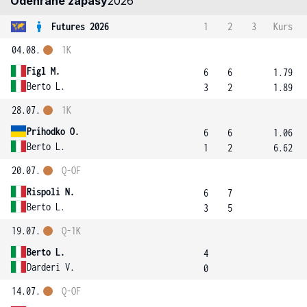
Odehrané zápasy
2026
Futures 2026
1
2
3
Kurs
04.08.
1K
Figl M.
6
6
1.79
Berto L.
3
2
1.89
28.07.
1K
Prihodko O.
6
6
1.06
Berto L.
1
2
6.62
20.07.
Q-OF
Rispoli N.
6
7
Berto L.
3
5
19.07.
Q-1K
Berto L.
4
Darderi V.
0
14.07.
Q-OF