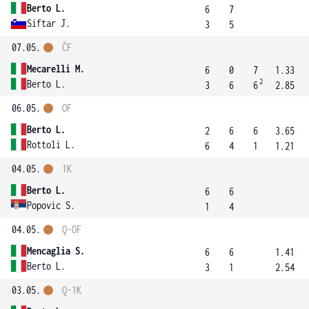
Berto L.
6
7
Siftar J.
3
5
07.05.
ČF
Mecarelli M.
6
0
7
1.33
2
Berto L.
3
6
6
2.85
06.05.
OF
Berto L.
2
6
6
3.65
Rottoli L.
6
4
1
1.21
04.05.
1K
Berto L.
6
6
Popovic S.
1
4
04.05.
Q-OF
Mencaglia S.
6
6
1.41
Berto L.
3
1
2.54
03.05.
Q-1K