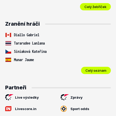
Celý žebříček
Zranění hráči
Diallo Gabriel
Tararudee Lanlana
Siniaková Kateřina
Munar Jaume
Celý seznam
Partneři
Live výsledky
Zprávy
Livescore.in
Sport odds