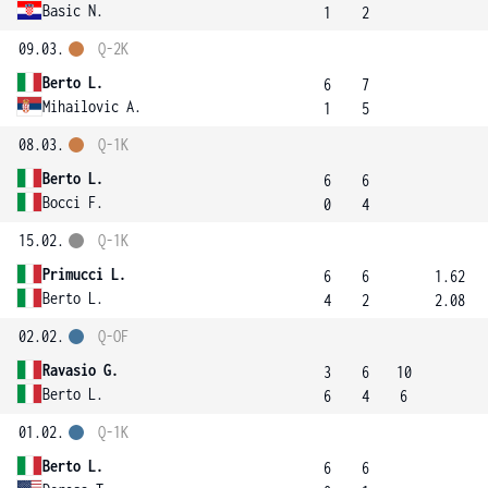
Basic N.
1
2
09.03.
Q-2K
Berto L.
6
7
Mihailovic A.
1
5
08.03.
Q-1K
Berto L.
6
6
Bocci F.
0
4
15.02.
Q-1K
Primucci L.
6
6
1.62
Berto L.
4
2
2.08
02.02.
Q-OF
Ravasio G.
3
6
10
Berto L.
6
4
6
01.02.
Q-1K
Berto L.
6
6