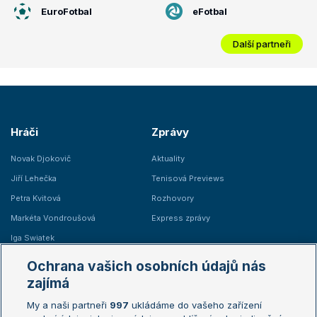
EuroFotbal
eFotbal
Další partneři
Hráči
Zprávy
Novak Djokovič
Aktuality
Jiří Lehečka
Tenisová Previews
Petra Kvitová
Rozhovory
Markéta Vondroušová
Express zprávy
Iga Swiatek
Marie Bouzková
Ochrana vašich osobních údajů nás
Žebříčky
Kalendář turnajů
zajímá
My a naši partneři
997
ukládáme do vašeho zařízení
Žebříček ATP (muži)
Australian Open