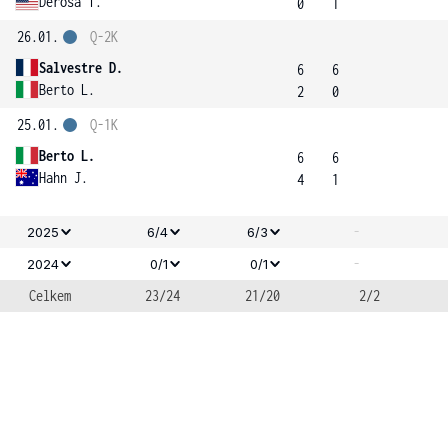
Derosa T.
0
1
26.01.
Q-2K
Salvestre D.
6
6
Berto L.
2
0
25.01.
Q-1K
Berto L.
6
6
Hahn J.
4
1
-
2025
6/4
6/3
-
2024
0/1
0/1
Celkem
23/24
21/20
2/2