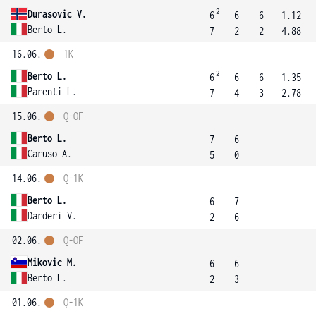
2
Durasovic V.
6
6
6
1.12
Berto L.
7
2
2
4.88
16.06.
1K
2
Berto L.
6
6
6
1.35
Parenti L.
7
4
3
2.78
15.06.
Q-OF
Berto L.
7
6
Caruso A.
5
0
14.06.
Q-1K
Berto L.
6
7
Darderi V.
2
6
02.06.
Q-OF
Mikovic M.
6
6
Berto L.
2
3
01.06.
Q-1K