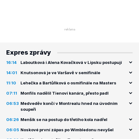
Expres zprávy
16:14
Laboutková i Alena Kovačková v Lipsku postupují
14:01
Knutsonová je ve Varšavě v semifinále
11:10
Lehečka a Bartůňková o osmifinále na Masters
07:11
Monfils nadělil Tienovi kanára, přesto padl
06:53
Medveděv končí v Montrealu hned na úvodním
soupeři
06:26
Menšík se na postup do třetího kola nadřel
06:05
Noskové první zápas po Wimbledonu nevyšel