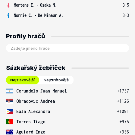
Mertens E.
-
Osaka N.
3-5
Norrie C.
-
De Minaur A.
3-3
Profily hráčů
Sázkařský žebříček
Nejziskovější
Nejztrátovější
Cerundolo Juan Manuel
+1737
Obradovic Andrea
+1126
Eala Alexandra
+1091
Torres Tiago
+975
Aguiard Enzo
+936