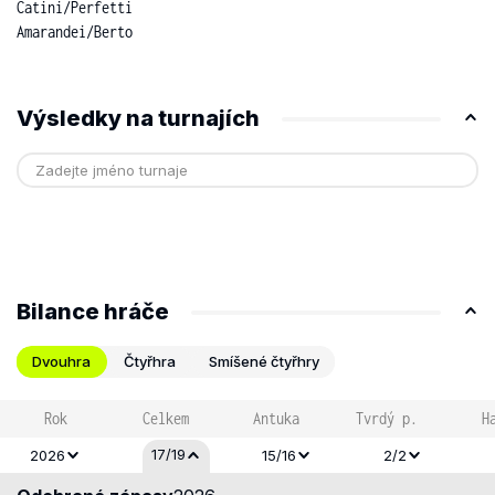
Catini
/
Perfetti
Amarandei
/
Berto
Výsledky na turnajích
Bilance hráče
Dvouhra
Čtyřhra
Smíšené čtyřhry
Rok
Celkem
Antuka
Tvrdý p.
H
17/19
2026
15/16
2/2