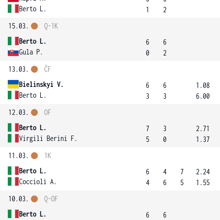
Berto L.
1
2
15.03.
Q-1K
Berto L.
6
6
Gula P.
0
2
13.03.
ČF
Bielinskyi V.
6
6
1.08
Berto L.
3
3
6.00
12.03.
OF
Berto L.
7
3
2.71
Virgili Berini F.
5
0
1.37
11.03.
1K
Berto L.
6
4
7
2.24
Coccioli A.
4
6
5
1.55
10.03.
Q-OF
Berto L.
6
6