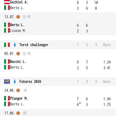
Gschiel A.
6
3
10
Berto L.
3
6
8
13.07.
Q-1K
Berto L.
6
6
Liusso M.
2
3
Terst challenger
1
2
3
Kurs
05.07.
Q-1K
Bocchi L.
6
7
1.24
Berto L.
2
5
3.41
Futures 2026
1
2
3
Kurs
24.06.
1K
Plunger M.
7
6
1.94
8
Berto L.
6
3
1.75
17.06.
OF