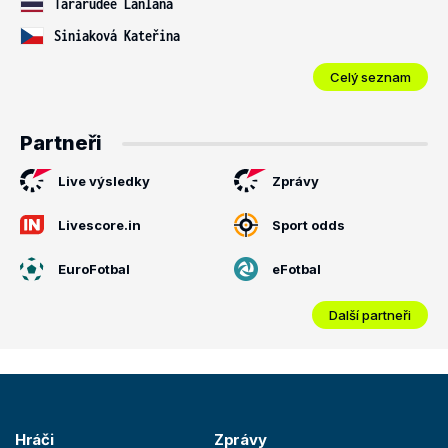
Tararudee Lanlana
Siniaková Kateřina
Celý seznam
Partneři
Live výsledky
Zprávy
Livescore.in
Sport odds
EuroFotbal
eFotbal
Další partneři
Hráči
Zprávy