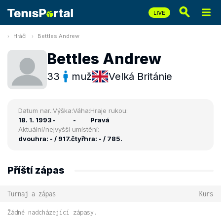
Hráči
Bettles Andrew
Bettles Andrew
33
muž
Velká Británie
Datum nar.:
Výška:
Váha:
Hraje rukou:
18. 1. 1993
-
-
Pravá
Aktuální/nejvyšší umístění:
dvouhra: - / 917.
čtyřhra: - / 785.
Příští zápas
Turnaj a zápas
Kurs
Žádné nadcházející zápasy.