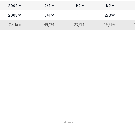
2009
2/4
1/2
1/2
-
2008
3/4
2/3
Celkem
49/34
23/14
15/10