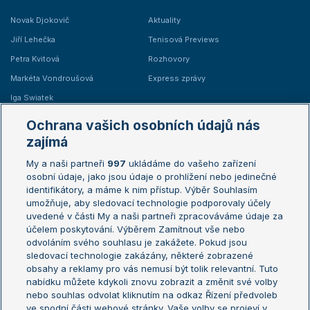
Novak Djokovič
Aktuality
Jiří Lehečka
Tenisová Previews
Petra Kvitová
Rozhovory
Markéta Vondroušová
Express zprávy
Iga Swiatek
Marie Bouzková
Ochrana vašich osobních údajů nás
Žebříčky
Kalendář turnajů
zajímá
My a naši partneři
997
ukládáme do vašeho zařízení
Žebříček ATP (muži)
Australian Open
osobní údaje, jako jsou údaje o prohlížení nebo jedinečné
Žebříček WTA (ženy)
French Open
identifikátory, a máme k nim přístup. Výběr Souhlasím
umožňuje, aby sledovací technologie podporovaly účely
Sázkařský žebříček
Wimbledon
uvedené v části My a naši partneři zpracováváme údaje za
US Open
účelem poskytování. Výběrem Zamítnout vše nebo
odvoláním svého souhlasu je zakážete. Pokud jsou
Turnaj mistrů
sledovací technologie zakázány, některé zobrazené
Turnaj mistryň
obsahy a reklamy pro vás nemusí být tolik relevantní. Tuto
Aktualní trendy
nabídku můžete kdykoli znovu zobrazit a změnit své volby
nebo souhlas odvolat kliknutím na odkaz Řízení předvoleb
ve spodní části webové stránky. Vaše volby se projeví v
Fotbalové přestupy