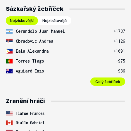
Sázkařský žebříček
Nejziskovější
Nejztrátovější
Cerundolo Juan Manuel
+1737
Obradovic Andrea
+1126
Eala Alexandra
+1091
Torres Tiago
+975
Aguiard Enzo
+936
Celý žebříček
Zranění hráči
Tiafoe Frances
Diallo Gabriel