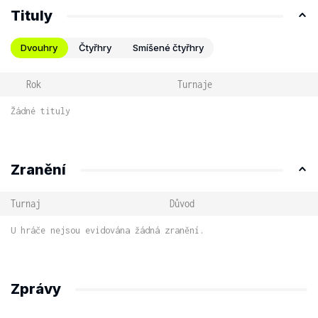
Tituly
Dvouhry
Čtyřhry
Smíšené čtyřhry
Rok
Turnaje
Žádné tituly
Zranění
Turnaj
Důvod
U hráče nejsou evidována žádná zranění.
Zprávy