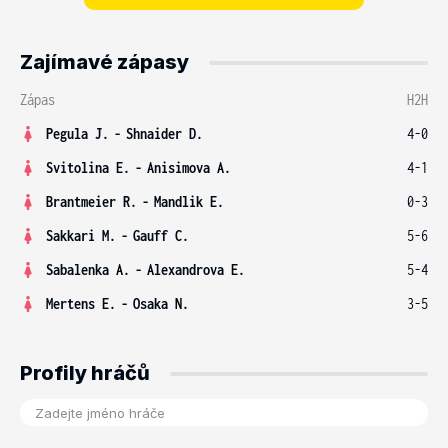
Zajímavé zápasy
Zápas
H2H
Pegula J.
-
Shnaider D.
4-0
Svitolina E.
-
Anisimova A.
4-1
Brantmeier R.
-
Mandlik E.
0-3
Sakkari M.
-
Gauff C.
5-6
Sabalenka A.
-
Alexandrova E.
5-4
Mertens E.
-
Osaka N.
3-5
Profily hráčů