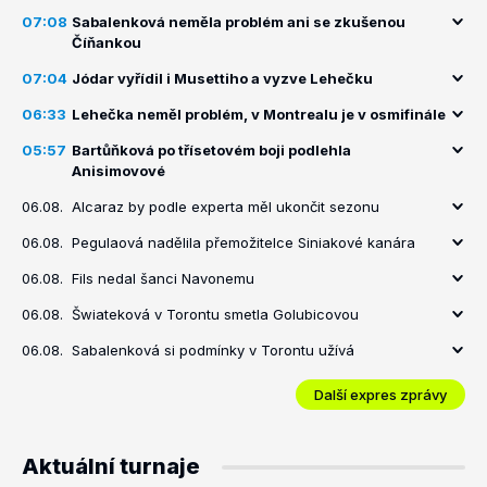
07:08
Sabalenková neměla problém ani se zkušenou
Číňankou
07:04
Jódar vyřídil i Musettiho a vyzve Lehečku
06:33
Lehečka neměl problém, v Montrealu je v osmifinále
05:57
Bartůňková po třísetovém boji podlehla
Anisimovové
06.08.
Alcaraz by podle experta měl ukončit sezonu
06.08.
Pegulaová nadělila přemožitelce Siniakové kanára
06.08.
Fils nedal šanci Navonemu
06.08.
Šwiateková v Torontu smetla Golubicovou
06.08.
Sabalenková si podmínky v Torontu užívá
Další expres zprávy
Aktuální turnaje