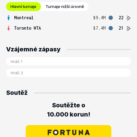
Hlavní turnaje
Turnaje nižší úrovně
Montreal
$9.4M
22
Toronto WTA
$7.4M
21
Vzájemné zápasy
Soutěž
Soutěžte o
10.000 korun!