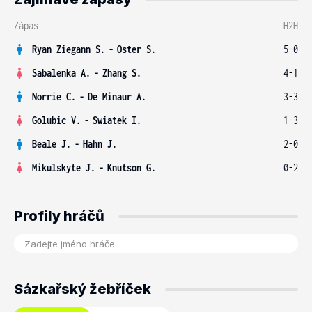
Zápas
H2H
Ryan Ziegann S.
-
Oster S.
5-0
Sabalenka A.
-
Zhang S.
4-1
Norrie C.
-
De Minaur A.
3-3
Golubic V.
-
Swiatek I.
1-3
Beale J.
-
Hahn J.
2-0
Mikulskyte J.
-
Knutson G.
0-2
Profily hráčů
Sázkařský žebříček