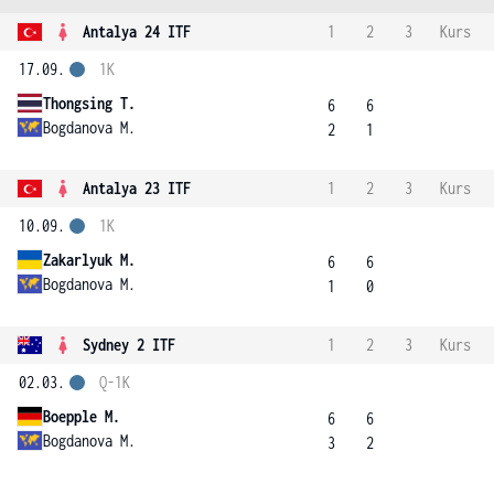
Antalya 24 ITF
1
2
3
Kurs
17.09.
1K
Thongsing T.
6
6
Bogdanova M.
2
1
Antalya 23 ITF
1
2
3
Kurs
10.09.
1K
Zakarlyuk M.
6
6
Bogdanova M.
1
0
Sydney 2 ITF
1
2
3
Kurs
02.03.
Q-1K
Boepple M.
6
6
Bogdanova M.
3
2