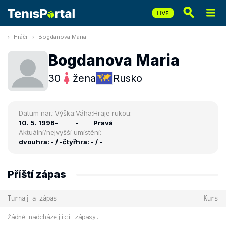
Hráči
Bogdanova Maria
Bogdanova Maria
30
žena
Rusko
Datum nar.:
Výška:
Váha:
Hraje rukou:
10. 5. 1996
-
-
Pravá
Aktuální/nejvyšší umístění:
dvouhra: - / -
čtyřhra: - / -
Příští zápas
Turnaj a zápas
Kurs
Žádné nadcházející zápasy.