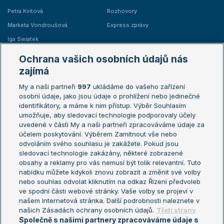
Petra Kvitová
Rozhovory
Markéta Vondroušová
Express zprávy
Iga Swiatek
Marie Bouzková
Ochrana vašich osobních údajů nás
Žebříčky
Kalendář turnajů
zajímá
My a naši partneři
997
ukládáme do vašeho zařízení
Žebříček ATP (muži)
Australian Open
osobní údaje, jako jsou údaje o prohlížení nebo jedinečné
Žebříček WTA (ženy)
French Open
identifikátory, a máme k nim přístup. Výběr Souhlasím
umožňuje, aby sledovací technologie podporovaly účely
Sázkařský žebříček
Wimbledon
uvedené v části My a naši partneři zpracováváme údaje za
US Open
účelem poskytování. Výběrem Zamítnout vše nebo
odvoláním svého souhlasu je zakážete. Pokud jsou
Turnaj mistrů
sledovací technologie zakázány, některé zobrazené
Turnaj mistryň
obsahy a reklamy pro vás nemusí být tolik relevantní. Tuto
Aktualní trendy
nabídku můžete kdykoli znovu zobrazit a změnit své volby
nebo souhlas odvolat kliknutím na odkaz Řízení předvoleb
ve spodní části webové stránky. Vaše volby se projeví v
Fotbalové přestupy
našem Internetová stránka. Další podrobnosti naleznete v
Livesport Daily
našich Zásadách ochrany osobních údajů.
Třetí strany
Společně s našimi partnery zpracováváme údaje s
LS Prague Open