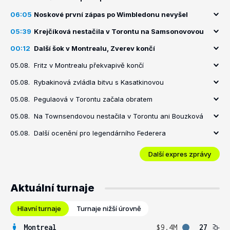
06:05
Noskové první zápas po Wimbledonu nevyšel
05:39
Krejčíková nestačila v Torontu na Samsonovovou
00:12
Další šok v Montrealu, Zverev končí
05.08.
Fritz v Montrealu překvapivě končí
05.08.
Rybakinová zvládla bitvu s Kasatkinovou
05.08.
Pegulaová v Torontu začala obratem
05.08.
Na Townsendovou nestačila v Torontu ani Bouzková
05.08.
Další ocenění pro legendárního Federera
Další expres zprávy
Aktuální turnaje
Hlavní turnaje
Turnaje nižší úrovně
Montreal
$9.4M
27