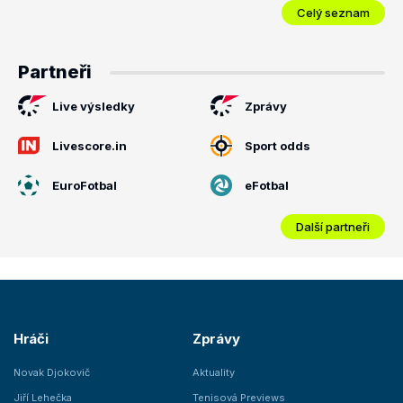
Celý seznam
Partneři
Live výsledky
Zprávy
Livescore.in
Sport odds
EuroFotbal
eFotbal
Další partneři
Hráči
Zprávy
Novak Djokovič
Aktuality
Jiří Lehečka
Tenisová Previews