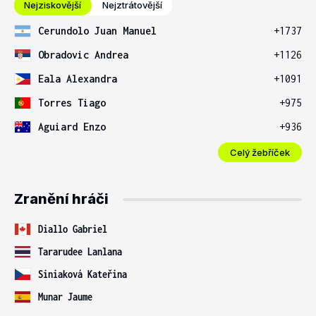
Nejziskovější
Nejztrátovější
Cerundolo Juan Manuel
+1737
Obradovic Andrea
+1126
Eala Alexandra
+1091
Torres Tiago
+975
Aguiard Enzo
+936
Celý žebříček
Zranění hráči
Diallo Gabriel
Tararudee Lanlana
Siniaková Kateřina
Munar Jaume