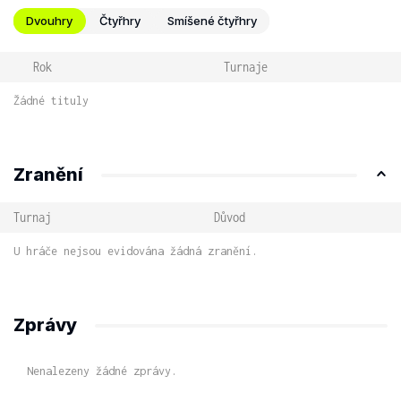
Dvouhry
Čtyřhry
Smíšené čtyřhry
Rok
Turnaje
Žádné tituly
Zranění
Turnaj
Důvod
U hráče nejsou evidována žádná zranění.
Zprávy
Nenalezeny žádné zprávy.