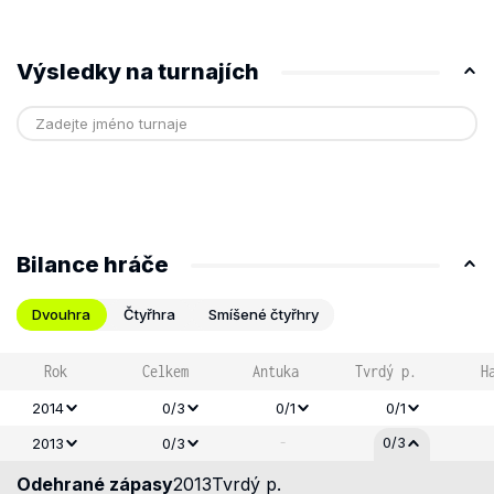
Výsledky na turnajích
Bilance hráče
Dvouhra
Čtyřhra
Smíšené čtyřhry
Rok
Celkem
Antuka
Tvrdý p.
H
2014
0/3
0/1
0/1
-
0/3
2013
0/3
Odehrané zápasy
2013
Tvrdý p.