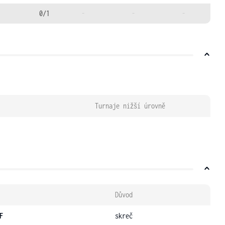
0/1
-
-
-
Turnaje nižší úrovně
Důvod
F
skreč