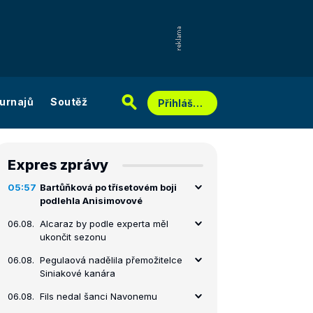
urnajů
Soutěž
Přihlášení
Expres zprávy
05:57
Bartůňková po třísetovém boji
podlehla Anisimovové
06.08.
Alcaraz by podle experta měl
ukončit sezonu
06.08.
Pegulaová nadělila přemožitelce
Siniakové kanára
06.08.
Fils nedal šanci Navonemu