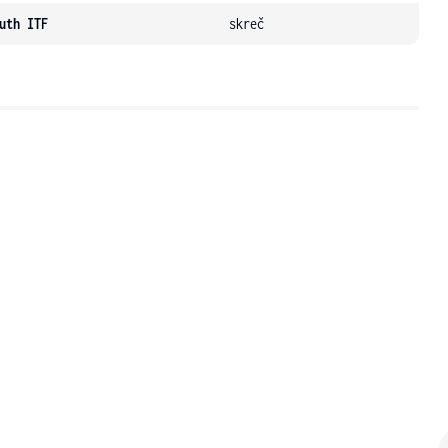
uth ITF
skreč