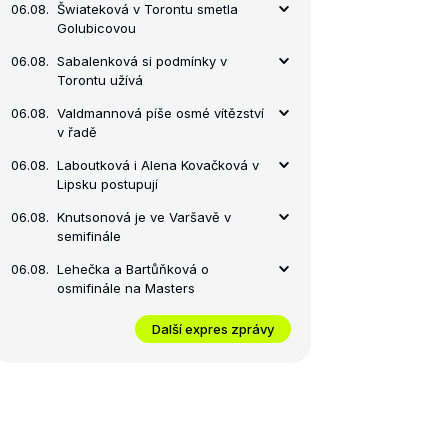
06.08.
Šwiateková v Torontu smetla
Golubicovou
06.08.
Sabalenková si podmínky v
Torontu užívá
06.08.
Valdmannová píše osmé vítězství
v řadě
06.08.
Laboutková i Alena Kovačková v
Lipsku postupují
06.08.
Knutsonová je ve Varšavě v
semifinále
06.08.
Lehečka a Bartůňková o
osmifinále na Masters
Další expres zprávy