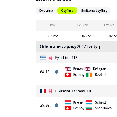
Dvouhra
Čtyřhra
Smíšené čtyřhry
Rok
Celkem
Antuka
2012
0/2
0/1
Odehrané zápasy
2012
Tvrdý p.
Mytilini ITF
Brown
/
Deigman
08.10.
Boinay
/
Bowtell
Clermond-Ferrand ITF
Kremer
/
Schaul
25.09.
Boinay
/
Shinikova