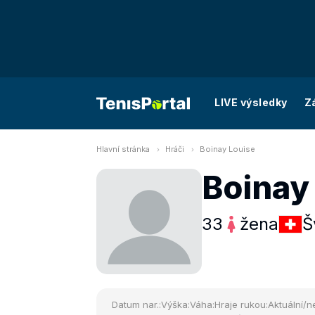
LIVE výsledky
Z
Hlavní stránka
Hráči
Boinay Louise
Boinay
33
žena
Š
Datum nar.:
Výška:
Váha:
Hraje rukou:
Aktuální/ne