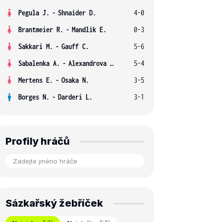
Pegula J.
-
Shnaider D.
4-0
Brantmeier R.
-
Mandlik E.
0-3
Sakkari M.
-
Gauff C.
5-6
Sabalenka A.
-
Alexandrova E.
5-4
Mertens E.
-
Osaka N.
3-5
Borges N.
-
Darderi L.
3-1
Profily hráčů
Sázkařský žebříček