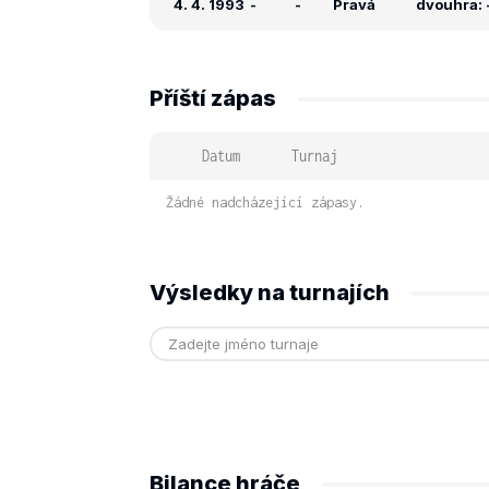
4. 4. 1993
-
-
Pravá
dvouhra: -
Příští zápas
Datum
Turnaj
Žádné nadcházející zápasy.
Výsledky na turnajích
Bilance hráče