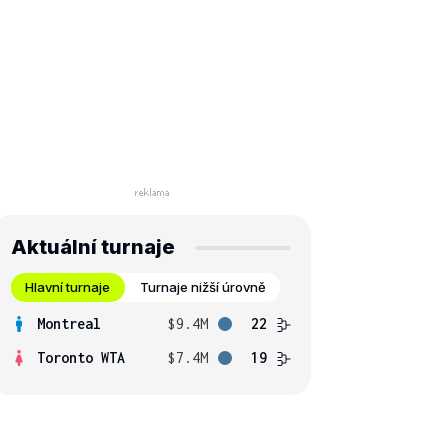
Aktuální turnaje
Hlavní turnaje
Turnaje nižší úrovně
Montreal
$9.4M
22
Toronto WTA
$7.4M
19