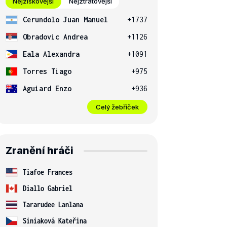
Nejziskovější
Nejztrátovější
Cerundolo Juan Manuel
+1737
Obradovic Andrea
+1126
Eala Alexandra
+1091
Torres Tiago
+975
Aguiard Enzo
+936
Celý žebříček
Zranění hráči
Tiafoe Frances
Diallo Gabriel
Tararudee Lanlana
Siniaková Kateřina