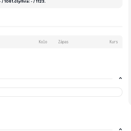
 / 1061.
čtyřhra: - / 1123.
Kolo
Zápas
Kurs