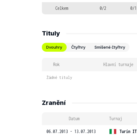
Celkem
0/2
0/1
Tituly
Dvouhry
Čtyřhry
Smíšené čtyřhry
Rok
Hlavní turnaje
Žádné tituly
Zranění
Datum
Turnaj
06.07.2013 - 13.07.2013
Turín IT