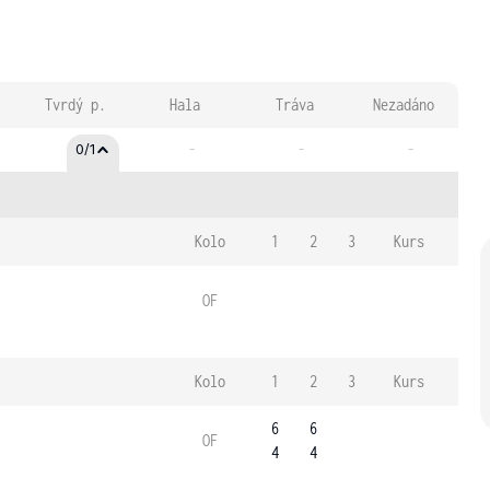
Tvrdý p.
Hala
Tráva
Nezadáno
-
-
-
0/1
Kolo
1
2
3
Kurs
OF
Kolo
1
2
3
Kurs
6
6
OF
4
4