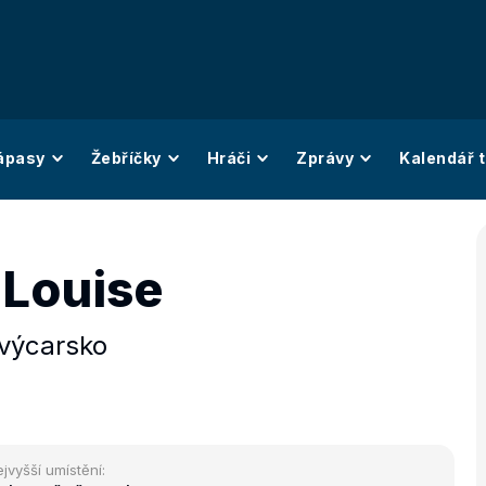
ápasy
Žebříčky
Hráči
Zprávy
Kalendář t
 Louise
výcarsko
jvyšší umístění: