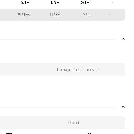
-
0/1
1/3
2/1
79/108
11/30
2/9
-
Turnaje nižší úrovně
Důvod