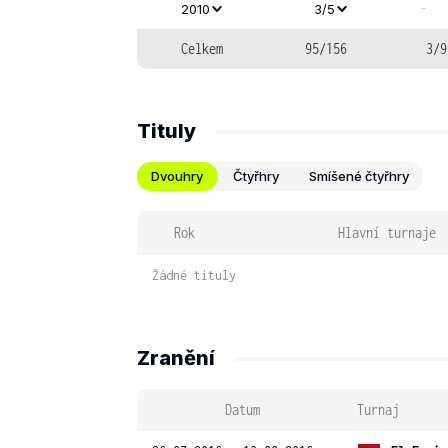
-
2010
3/5
Celkem
95/156
3/9
Tituly
Dvouhry
Čtyřhry
Smíšené čtyřhry
Rok
Hlavní turnaje
Žádné tituly
Zranění
Datum
Turnaj