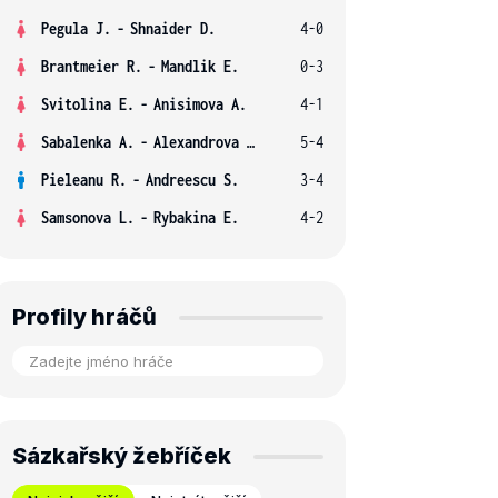
Pegula J.
-
Shnaider D.
4-0
Brantmeier R.
-
Mandlik E.
0-3
Svitolina E.
-
Anisimova A.
4-1
Sabalenka A.
-
Alexandrova E.
5-4
Pieleanu R.
-
Andreescu S.
3-4
Samsonova L.
-
Rybakina E.
4-2
Profily hráčů
Sázkařský žebříček