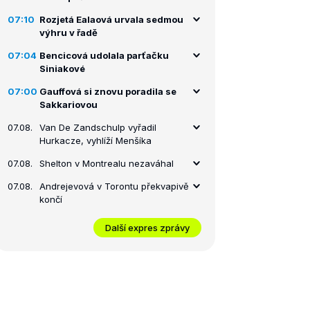
07:10
Rozjetá Ealaová urvala sedmou
výhru v řadě
07:04
Bencicová udolala parťačku
Siniakové
07:00
Gauffová si znovu poradila se
Sakkariovou
07.08.
Van De Zandschulp vyřadil
Hurkacze, vyhlíží Menšíka
07.08.
Shelton v Montrealu nezaváhal
07.08.
Andrejevová v Torontu překvapivě
končí
Další expres zprávy