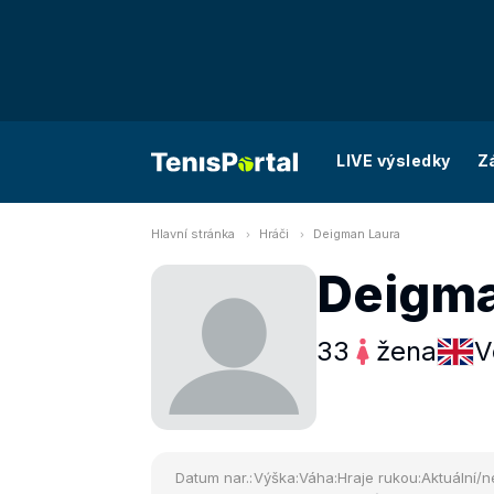
LIVE výsledky
Z
Hlavní stránka
Hráči
Deigman Laura
Deigma
33
žena
V
Datum nar.:
Výška:
Váha:
Hraje rukou:
Aktuální/n