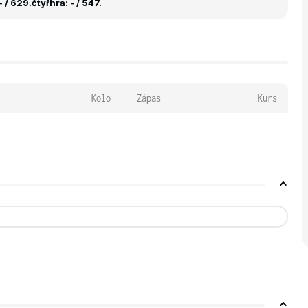
 / 629.
čtyřhra: - / 547.
Kolo
Zápas
Kurs