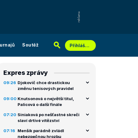
urnajů
Soutěž
Přihlášení
Expres zprávy
09:26
Djokovič chce drastickou
změnu tenisových pravidel
09:00
Knutsonová o největší titul,
Palicová o další finále
07:20
Siniaková po nešťastné skreči
slaví drtivé vítězství
07:16
Menšík parádně zvládl
nebezpečnou hrozbu