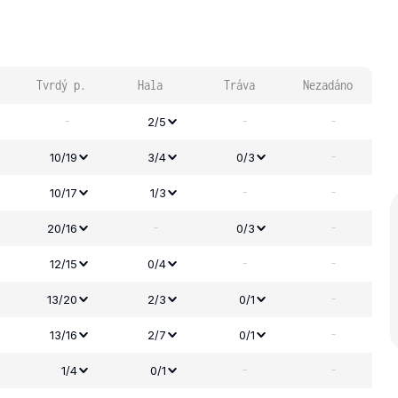
Tvrdý p.
Hala
Tráva
Nezadáno
-
-
-
2/5
-
10/19
3/4
0/3
-
-
10/17
1/3
-
-
20/16
0/3
-
-
12/15
0/4
-
13/20
2/3
0/1
-
13/16
2/7
0/1
-
-
1/4
0/1