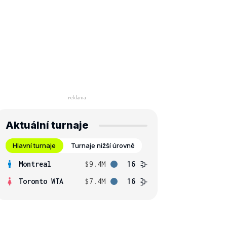
Aktuální turnaje
Hlavní turnaje
Turnaje nižší úrovně
Montreal
$9.4M
16
Toronto WTA
$7.4M
16