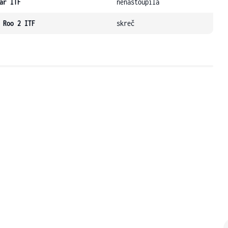
ar ITF
nenastoupila
 Roo 2 ITF
skreč