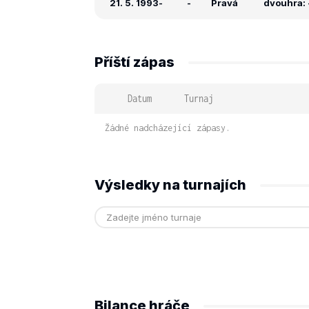
21. 5. 1993
-
-
Pravá
dvouhra: -
Příští zápas
Datum
Turnaj
Žádné nadcházející zápasy.
Výsledky na turnajích
Bilance hráče