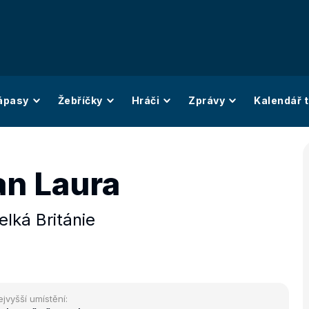
ápasy
Žebříčky
Hráči
Zprávy
Kalendář t
n Laura
elká Británie
ejvyšší umístění: