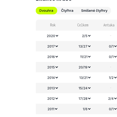
Dvouhra
Čtyřhra
Smíšené čtyřhry
Rok
Celkem
Antuka
-
2020
2/5
2017
13/27
0/1
2016
11/21
0/1
-
2015
20/19
2014
13/21
1/2
-
2013
15/24
2012
17/28
2/4
2011
1/6
0/1