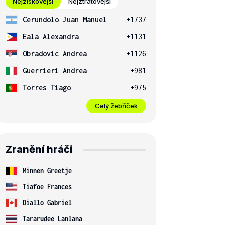
Nejziskovější
Nejztrátovější
Cerundolo Juan Manuel
+1737
Eala Alexandra
+1131
Obradovic Andrea
+1126
Guerrieri Andrea
+981
Torres Tiago
+975
Celý žebříček
Zranění hráči
Minnen Greetje
Tiafoe Frances
Diallo Gabriel
Tararudee Lanlana