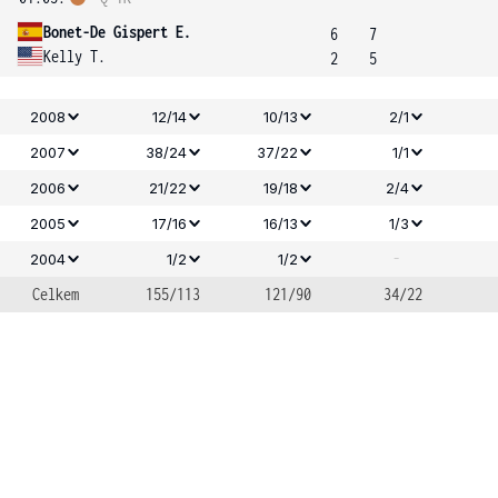
Bonet-De Gispert E.
6
7
Kelly T.
2
5
2008
12/14
10/13
2/1
2007
38/24
37/22
1/1
2006
21/22
19/18
2/4
2005
17/16
16/13
1/3
-
2004
1/2
1/2
Celkem
155/113
121/90
34/22