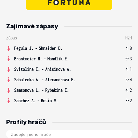
Zajímavé zápasy
Zápas
H2H
Pegula J.
-
Shnaider D.
4-0
Brantmeier R.
-
Mandlik E.
0-3
Svitolina E.
-
Anisimova A.
4-1
Sabalenka A.
-
Alexandrova E.
5-4
Samsonova L.
-
Rybakina E.
4-2
Sanchez A.
-
Bosio V.
3-2
Profily hráčů