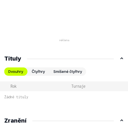
Tituly
Dvouhry
Čtyřhry
Smíšené čtyřhry
Rok
Turnaje
Žádné tituly
Zranění