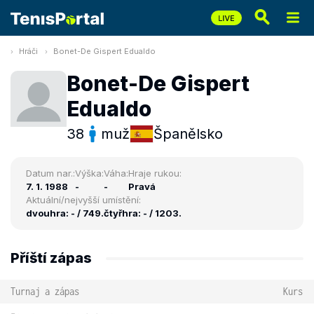
Hráči
Bonet-De Gispert Edualdo
Bonet-De Gispert
Edualdo
38
muž
Španělsko
Datum nar.:
Výška:
Váha:
Hraje rukou:
7. 1. 1988
-
-
Pravá
Aktuální/nejvyšší umístění:
dvouhra: - / 749.
čtyřhra: - / 1203.
Příští zápas
Turnaj a zápas
Kurs