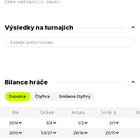
Žádné nadcházející zápasy.
Výsledky na turnajích
Bilance hráče
Dvouhra
Čtyřhra
Smíšené čtyřhry
Rok
Celkem
Antuka
Tvrdý p.
H
2014
3/4
1/3
2/1
2013
53/27
28/16
25/11