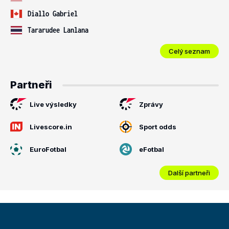
Diallo Gabriel
Tararudee Lanlana
Celý seznam
Partneři
Live výsledky
Zprávy
Livescore.in
Sport odds
EuroFotbal
eFotbal
Další partneři