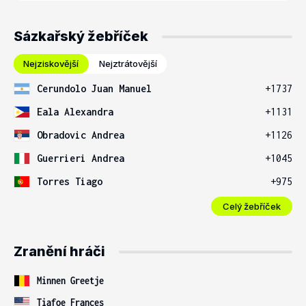
Sázkařský žebříček
Nejziskovější
Nejztrátovější
Cerundolo Juan Manuel
+1737
Eala Alexandra
+1131
Obradovic Andrea
+1126
Guerrieri Andrea
+1045
Torres Tiago
+975
Celý žebříček
Zranění hráči
Minnen Greetje
Tiafoe Frances