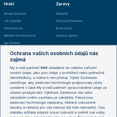
Hráči
Zprávy
Novak Djokovič
Aktuality
Jiří Lehečka
Tenisová Previews
Petra Kvitová
Rozhovory
Markéta Vondroušová
Express zprávy
Iga Swiatek
Marie Bouzková
Ochrana vašich osobních údajů nás
Žebříčky
Kalendář turnajů
zajímá
My a naši partneři
999
ukládáme do vašeho zařízení
Žebříček ATP (muži)
Australian Open
osobní údaje, jako jsou údaje o prohlížení nebo jedinečné
Žebříček WTA (ženy)
French Open
identifikátory, a máme k nim přístup. Výběr Souhlasím
umožňuje, aby sledovací technologie podporovaly účely
Sázkařský žebříček
Wimbledon
uvedené v části My a naši partneři zpracováváme údaje za
US Open
účelem poskytování. Výběrem Zamítnout vše nebo
odvoláním svého souhlasu je zakážete. Pokud jsou
Turnaj mistrů
sledovací technologie zakázány, některé zobrazené
Turnaj mistryň
obsahy a reklamy pro vás nemusí být tolik relevantní. Tuto
Aktualní trendy
nabídku můžete kdykoli znovu zobrazit a změnit své volby