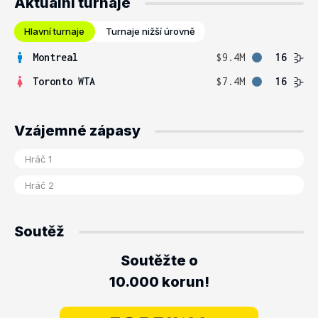
Aktuální turnaje
Hlavní turnaje
Turnaje nižší úrovně
Montreal
$9.4M
16
Toronto WTA
$7.4M
16
Vzájemné zápasy
Soutěž
Soutěžte o
10.000 korun!