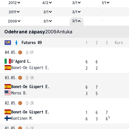
2012
4/2
3/1
1/1
-
2011
3/1
3/1
-
3/1
2009
3/1
Odehrané zápasy
2009
Antuka
Futures 09
1
2
3
Kurs
04.05.
Q-OF
D'Agord L.
6
6
Bonet-De Gispert E.
2
2
03.05.
Q-3K
Bonet-De Gispert E.
6
7
Moros B.
3
5
02.05.
Q-2K
Bonet-De Gispert E.
1
6
7
5
Kontinen M.
6
3
6
01.05.
Q-1K