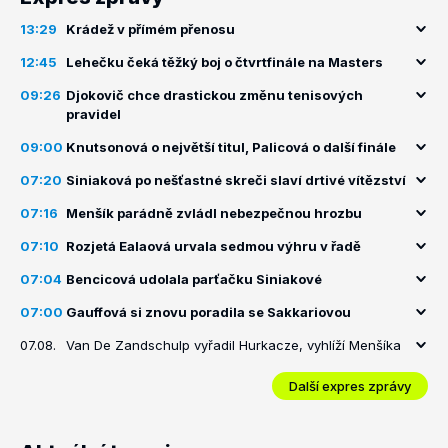
13:29
Krádež v přímém přenosu
12:45
Lehečku čeká těžký boj o čtvrtfinále na Masters
09:26
Djokovič chce drastickou změnu tenisových
pravidel
09:00
Knutsonová o největší titul, Palicová o další finále
07:20
Siniaková po nešťastné skreči slaví drtivé vítězství
07:16
Menšík parádně zvládl nebezpečnou hrozbu
07:10
Rozjetá Ealaová urvala sedmou výhru v řadě
07:04
Bencicová udolala parťačku Siniakové
07:00
Gauffová si znovu poradila se Sakkariovou
07.08.
Van De Zandschulp vyřadil Hurkacze, vyhlíží Menšíka
Další expres zprávy