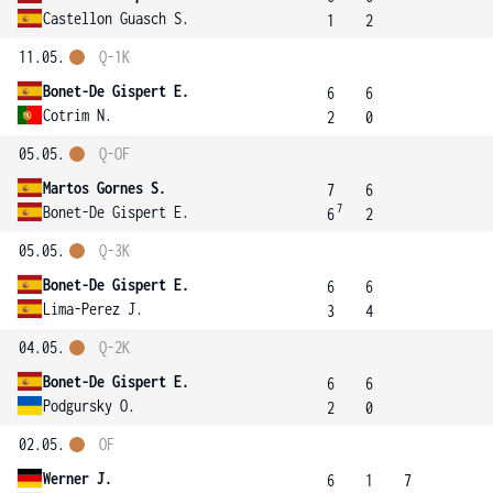
Castellon Guasch S.
1
2
11.05.
Q-1K
Bonet-De Gispert E.
6
6
Cotrim N.
2
0
05.05.
Q-OF
Martos Gornes S.
7
6
7
Bonet-De Gispert E.
6
2
05.05.
Q-3K
Bonet-De Gispert E.
6
6
Lima-Perez J.
3
4
04.05.
Q-2K
Bonet-De Gispert E.
6
6
Podgursky O.
2
0
02.05.
OF
Werner J.
6
1
7