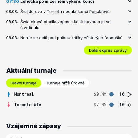
07:30
Lehečka po mizerném výkonu končí
08.08.
Šnajderová v Torontu nedala šanci Pegulaové
08.08.
Šwiateková otočila zápas s Kosťukovou a je ve
čtvrtfinále
08.08.
Norrie se ocitl pod palbou kritiky některých fanoušků
Další expres zprávy
Aktuální turnaje
Hlavní turnaje
Turnaje nižší úrovně
Montreal
$9.4M
10
Toronto WTA
$7.4M
10
Vzájemné zápasy