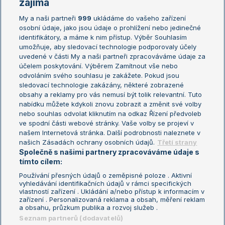
zajímá
My a naši partneři
999
ukládáme do vašeho zařízení
Žebříček ATP (muži)
Australian Open
osobní údaje, jako jsou údaje o prohlížení nebo jedinečné
Žebříček WTA (ženy)
French Open
identifikátory, a máme k nim přístup. Výběr Souhlasím
umožňuje, aby sledovací technologie podporovaly účely
Sázkařský žebříček
Wimbledon
uvedené v části My a naši partneři zpracováváme údaje za
US Open
účelem poskytování. Výběrem Zamítnout vše nebo
odvoláním svého souhlasu je zakážete. Pokud jsou
Turnaj mistrů
sledovací technologie zakázány, některé zobrazené
Turnaj mistryň
obsahy a reklamy pro vás nemusí být tolik relevantní. Tuto
Aktualní trendy
nabídku můžete kdykoli znovu zobrazit a změnit své volby
nebo souhlas odvolat kliknutím na odkaz Řízení předvoleb
ve spodní části webové stránky. Vaše volby se projeví v
Fotbalové přestupy
našem Internetová stránka. Další podrobnosti naleznete v
Livesport Daily
našich Zásadách ochrany osobních údajů.
Třetí strany
Společně s našimi partnery zpracováváme údaje s
LS Prague Open
tímto cílem:
Používání přesných údajů o zeměpisné poloze . Aktivní
vyhledávání identifikačních údajů v rámci specifických
vlastností zařízení . Ukládání a/nebo přístup k informacím v
Podmínky užití
Nastavení soukromí
zařízení . Personalizovaná reklama a obsah, měření reklam
GDPR a žurnalistika
Reklama
a obsahu, průzkum publika a rozvoj služeb .
Informace o zpracování osobních
Kontakt
Seznam partnerů (dodavatelů)
údajů