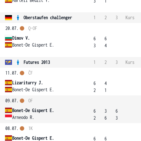
Martell Beuzit Y.
3
1
Oberstaufen challenger
1
2
3
Kurs
20.07.
Q-OF
Dimov V.
6
6
Bonet-De Gispert E.
3
4
Futures 2013
1
2
3
Kurs
11.07.
ČF
Lizariturry J.
6
4
Bonet-De Gispert E.
2
1
09.07.
OF
Bonet-De Gispert E.
6
3
6
Arneodo R.
2
6
3
08.07.
1K
Bonet-De Gispert E.
6
6