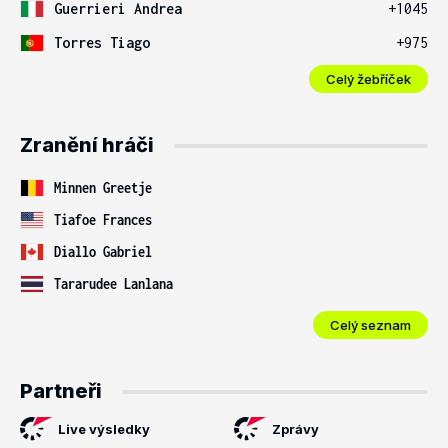
Guerrieri Andrea
+1045
Torres Tiago
+975
Celý žebříček
Zranění hráči
Minnen Greetje
Tiafoe Frances
Diallo Gabriel
Tararudee Lanlana
Celý seznam
Partneři
Live výsledky
Zprávy