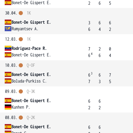
Bonet-De Gispert E.
2
6
5
30.04.
1K
Bonet-De Gispert E.
3
6
6
Rumyantsev A.
6
4
2
12.03.
1K
Rodriguez-Pace R.
7
2
0
4
Bonet-De Gispert E.
6
6
4
10.03.
Q-OF
3
Bonet-De Gispert E.
6
6
7
Boluda-Purkiss C.
7
3
5
09.03.
Q-3K
Bonet-De Gispert E.
6
6
Kunhen P.
2
2
08.03.
Q-2K
Bonet-De Gispert E.
6
6