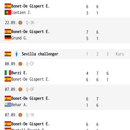
Bonet-De Gispert E.
6
6
Contzen J.
3
1
22.09.
Q-2K
Bonet-De Gispert E.
7
6
Grund G.
5
1
Sevilla challenger
1
2
3
Kurs
08.09.
Q-ČF
Burzi E.
4
7
6
Bonet-De Gispert E.
6
6
1
07.09.
Q-OF
Bonet-De Gispert E.
6
7
Behar A.
1
6
07.09.
Q-1K
Bonet-De Gispert E.
6
6