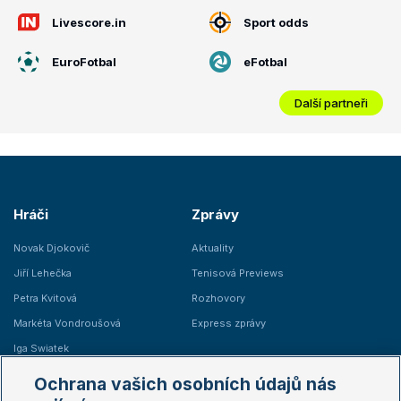
Livescore.in
Sport odds
EuroFotbal
eFotbal
Další partneři
Hráči
Zprávy
Novak Djokovič
Aktuality
Jiří Lehečka
Tenisová Previews
Petra Kvitová
Rozhovory
Markéta Vondroušová
Express zprávy
Iga Swiatek
Marie Bouzková
Ochrana vašich osobních údajů nás
Žebříčky
Kalendář turnajů