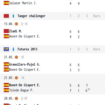
Salazar Martin J.
4
4
Tanger challenger
1
2
3
Kurs
15.06.
Q-1K
Ziadi M.
6
6
Bonet-De Gispert E.
4
2
Futures 2013
1
2
3
Kurs
21.05.
OF
Granollers-Pujol G.
6
6
Bonet-De Gispert E.
3
3
21.05.
1K
Bonet-De Gispert E.
5
6
7
11
Toledo Bague P.
7
1
6
20.05.
Q-OF