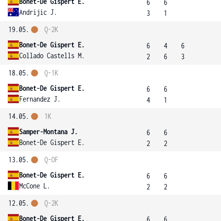
Bonet-De Gispert E.
6
6
Andrijic J.
3
1
19.05.
Q-2K
Bonet-De Gispert E.
6
4
6
Collado Castells M.
2
6
3
18.05.
Q-1K
Bonet-De Gispert E.
6
6
Fernandez J.
4
1
14.05.
1K
Samper-Montana J.
6
6
Bonet-De Gispert E.
2
2
13.05.
Q-OF
Bonet-De Gispert E.
6
6
McCone L.
2
2
12.05.
Q-2K
Bonet-De Gispert E.
6
6