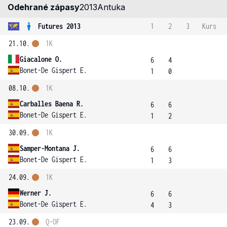
Odehrané zápasy
2013
Antuka
Futures 2013
1
2
3
Kurs
21.10.
1K
Giacalone O.
6
4
Bonet-De Gispert E.
1
0
08.10.
1K
Carballes Baena R.
6
6
Bonet-De Gispert E.
1
2
30.09.
1K
Samper-Montana J.
6
6
Bonet-De Gispert E.
1
3
24.09.
1K
Werner J.
6
6
Bonet-De Gispert E.
4
3
23.09.
Q-OF