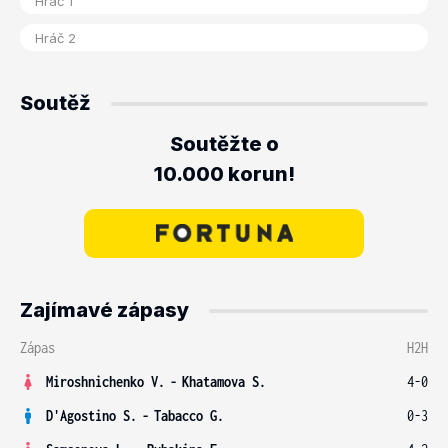
Soutěž
Soutěžte o
10.000 korun!
Zajímavé zápasy
Zápas
H2H
Miroshnichenko V.
-
Khatamova S.
4-0
D'Agostino S.
-
Tabacco G.
0-3