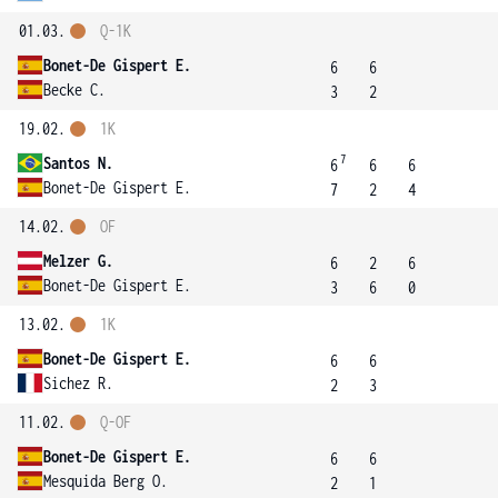
01.03.
Q-1K
Bonet-De Gispert E.
6
6
Becke C.
3
2
19.02.
1K
7
Santos N.
6
6
6
Bonet-De Gispert E.
7
2
4
14.02.
OF
Melzer G.
6
2
6
Bonet-De Gispert E.
3
6
0
13.02.
1K
Bonet-De Gispert E.
6
6
Sichez R.
2
3
11.02.
Q-OF
Bonet-De Gispert E.
6
6
Mesquida Berg O.
2
1