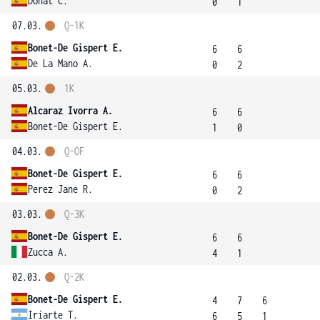
Donat C.
0
1
07.03.
Q-1K
Bonet-De Gispert E.
6
6
De La Mano A.
0
2
05.03.
1K
Alcaraz Ivorra A.
6
6
Bonet-De Gispert E.
1
0
04.03.
Q-OF
Bonet-De Gispert E.
6
6
Perez Jane R.
0
2
03.03.
Q-3K
Bonet-De Gispert E.
6
6
Zucca A.
4
1
02.03.
Q-2K
Bonet-De Gispert E.
4
7
6
Iriarte T.
6
5
1