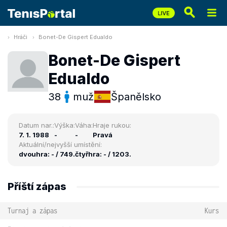
Hráči
Bonet-De Gispert Edualdo
Bonet-De Gispert
Edualdo
38
muž
Španělsko
Datum nar.:
Výška:
Váha:
Hraje rukou:
7. 1. 1988
-
-
Pravá
Aktuální/nejvyšší umístění:
dvouhra: - / 749.
čtyřhra: - / 1203.
Příští zápas
Turnaj a zápas
Kurs