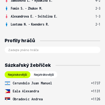
Samsonova L.
-
Rybakina E.
4-2
Fomin S.
-
Zhukov M.
2-3
Alexandrova E.
-
Svitolina E.
1-3
Lootsma N.
-
Koenders R.
2-1
Profily hráčů
Sázkařský žebříček
Nejziskovější
Nejztrátovější
Cerundolo Juan Manuel
+1737
Eala Alexandra
+1131
Obradovic Andrea
+1126