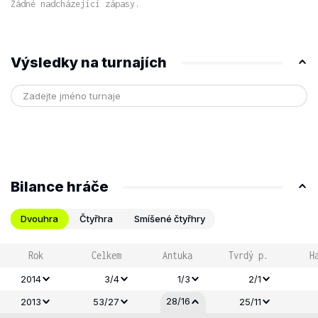
Žádné nadcházející zápasy.
Výsledky na turnajích
Bilance hráče
Dvouhra
Čtyřhra
Smíšené čtyřhry
Rok
Celkem
Antuka
Tvrdý p.
H
2014
3/4
1/3
2/1
28/16
2013
53/27
25/11