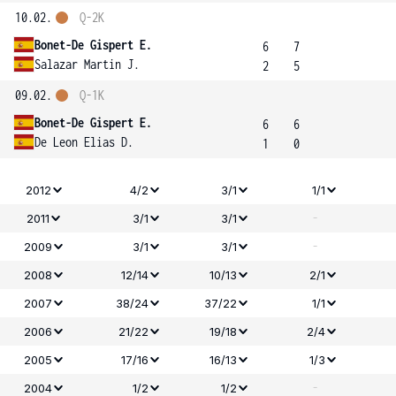
10.02.
Q-2K
Bonet-De Gispert E.
6
7
Salazar Martin J.
2
5
09.02.
Q-1K
Bonet-De Gispert E.
6
6
De Leon Elias D.
1
0
2012
4/2
3/1
1/1
-
2011
3/1
3/1
-
2009
3/1
3/1
2008
12/14
10/13
2/1
2007
38/24
37/22
1/1
2006
21/22
19/18
2/4
2005
17/16
16/13
1/3
-
2004
1/2
1/2