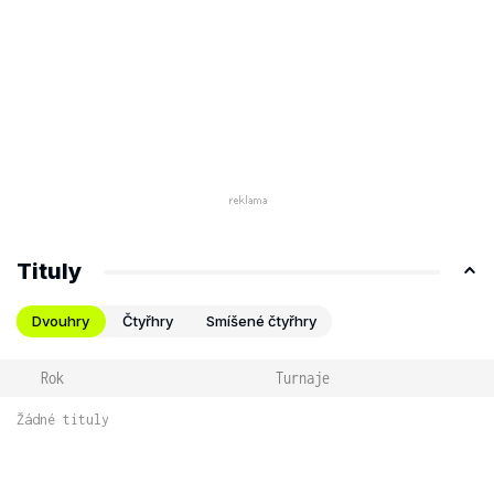
Tituly
Dvouhry
Čtyřhry
Smíšené čtyřhry
Rok
Turnaje
Žádné tituly