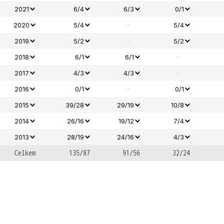
2021
6/4
6/3
0/1
-
2020
5/4
5/4
-
2019
5/2
5/2
-
2018
6/1
6/1
-
2017
4/3
4/3
-
2016
0/1
0/1
2015
39/28
29/19
10/8
2014
26/16
19/12
7/4
2013
28/19
24/16
4/3
Celkem
135/87
91/56
32/24