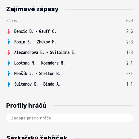
Zajímavé zápasy
Zápas
H2H
Bencic B.
-
Gauff C.
2-6
Fomin S.
-
Zhukov M.
2-3
Alexandrova E.
-
Svitolina E.
1-3
Lootsma N.
-
Koenders R.
2-1
Menšík J.
-
Shelton B.
2-1
Sultanov K.
-
Binda A.
1-1
Profily hráčů
Sázkařský žebříček