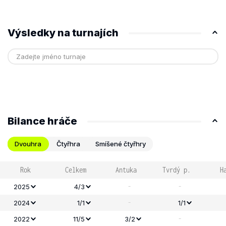
Výsledky na turnajích
Bilance hráče
Dvouhra
Čtyřhra
Smíšené čtyřhry
Rok
Celkem
Antuka
Tvrdý p.
H
-
-
2025
4/3
-
2024
1/1
1/1
-
2022
11/5
3/2