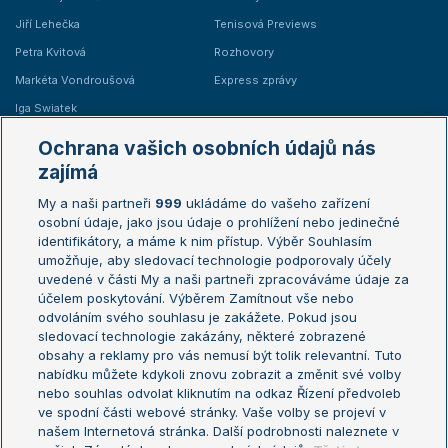
Jiří Lehečka
Tenisová Previews
Petra Kvitová
Rozhovory
Markéta Vondroušová
Express zprávy
Iga Swiatek
Marie Bouzková
Ochrana vašich osobních údajů nás
Žebříčky
Kalendář turnajů
zajímá
My a naši partneři
999
ukládáme do vašeho zařízení
Žebříček ATP (muži)
Australian Open
osobní údaje, jako jsou údaje o prohlížení nebo jedinečné
Žebříček WTA (ženy)
French Open
identifikátory, a máme k nim přístup. Výběr Souhlasím
umožňuje, aby sledovací technologie podporovaly účely
Sázkařský žebříček
Wimbledon
uvedené v části My a naši partneři zpracováváme údaje za
US Open
účelem poskytování. Výběrem Zamítnout vše nebo
odvoláním svého souhlasu je zakážete. Pokud jsou
Turnaj mistrů
sledovací technologie zakázány, některé zobrazené
Turnaj mistryň
obsahy a reklamy pro vás nemusí být tolik relevantní. Tuto
Aktualní trendy
nabídku můžete kdykoli znovu zobrazit a změnit své volby
nebo souhlas odvolat kliknutím na odkaz Řízení předvoleb
ve spodní části webové stránky. Vaše volby se projeví v
Fotbalové přestupy
našem Internetová stránka. Další podrobnosti naleznete v
Livesport Daily