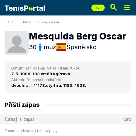
Hráči
Mesquida Berg Oscar
Mesquida Berg Oscar
30
muž
Španělsko
Datum nar.:
Výška:
Váha:
Hraje rukou:
7. 5. 1996
183 cm
68 kg
Pravá
Aktuální/nejvyšší umístění:
dvouhra: - / 1173.
čtyřhra: 1183. / 928.
Příští zápas
Turnaj a zápas
Kurs
Žádné nadcházející zápasy.