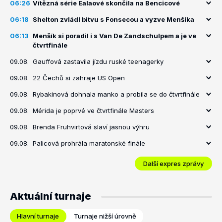
06:26
Vítězná série Ealaové skončila na Bencicové
06:18
Shelton zvládl bitvu s Fonsecou a vyzve Menšíka
06:13
Menšík si poradil i s Van De Zandschulpem a je ve
čtvrtfinále
09.08.
Gauffová zastavila jízdu ruské teenagerky
09.08.
22 Čechů si zahraje US Open
09.08.
Rybakinová dohnala manko a probila se do čtvrtfinále
09.08.
Mérida je poprvé ve čtvrtfinále Masters
09.08.
Brenda Fruhvirtová slaví jasnou výhru
09.08.
Palicová prohrála maratonské finále
Další expres zprávy
Aktuální turnaje
Hlavní turnaje
Turnaje nižší úrovně