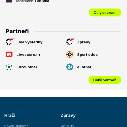
Tararudee Lanlana
Celý seznam
Partneři
Live výsledky
Zprávy
Livescore.in
Sport odds
EuroFotbal
eFotbal
Další partneři
Hráči
Zprávy
Novak Djokovič
Aktuality