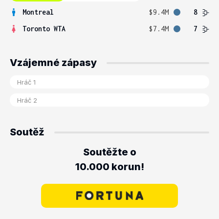
Montreal
$9.4M
8
Toronto WTA
$7.4M
7
Vzájemné zápasy
Soutěž
Soutěžte o
10.000 korun!