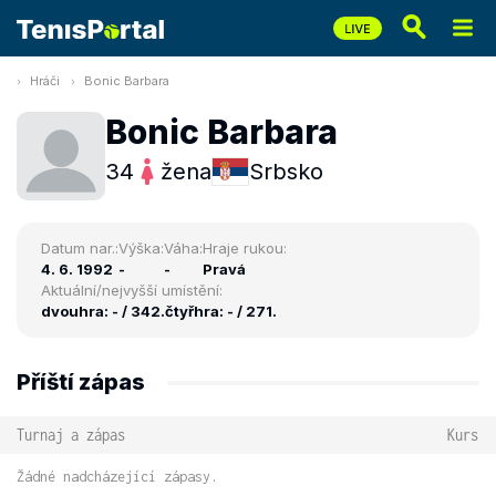
Hráči
Bonic Barbara
Bonic Barbara
34
žena
Srbsko
Datum nar.:
Výška:
Váha:
Hraje rukou:
4. 6. 1992
-
-
Pravá
Aktuální/nejvyšší umístění:
dvouhra: - / 342.
čtyřhra: - / 271.
Příští zápas
Turnaj a zápas
Kurs
Žádné nadcházející zápasy.