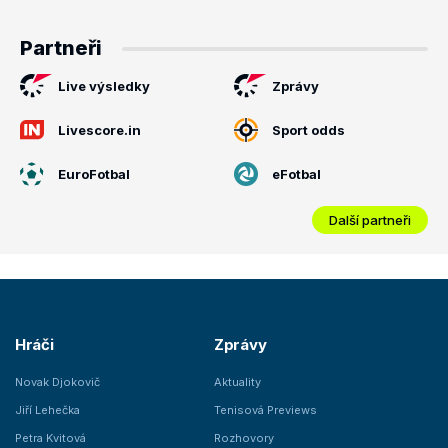
Partneři
Live výsledky
Zprávy
Livescore.in
Sport odds
EuroFotbal
eFotbal
Další partneři
Hráči
Zprávy
Novak Djokovič
Aktuality
Jiří Lehečka
Tenisová Previews
Petra Kvitová
Rozhovory