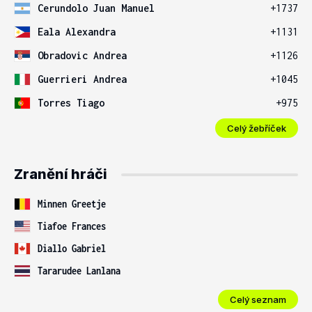
Cerundolo Juan Manuel
+1737
Eala Alexandra
+1131
Obradovic Andrea
+1126
Guerrieri Andrea
+1045
Torres Tiago
+975
Celý žebříček
Zranění hráči
Minnen Greetje
Tiafoe Frances
Diallo Gabriel
Tararudee Lanlana
Celý seznam