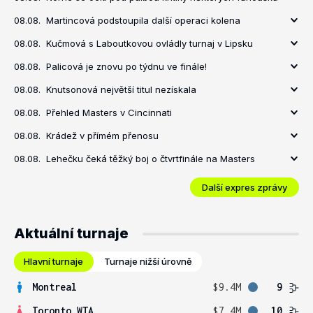
08.08.
Martincová podstoupila další operaci kolena
08.08.
Kučmová s Laboutkovou ovládly turnaj v Lipsku
08.08.
Palicová je znovu po týdnu ve finále!
08.08.
Knutsonová největší titul nezískala
08.08.
Přehled Masters v Cincinnati
08.08.
Krádež v přímém přenosu
08.08.
Lehečku čeká těžký boj o čtvrtfinále na Masters
Další expres zprávy
Aktuální turnaje
Hlavní turnaje
Turnaje nižší úrovně
Montreal
$9.4M
9
Toronto WTA
$7.4M
10