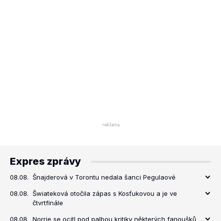
Expres zprávy
08.08.
Šnajderová v Torontu nedala šanci Pegulaové
08.08.
Šwiateková otočila zápas s Kosťukovou a je ve
čtvrtfinále
08.08.
Norrie se ocitl pod palbou kritiky některých fanoušků