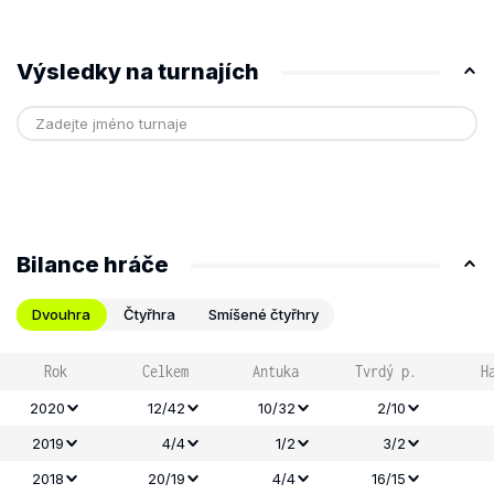
Výsledky na turnajích
Bilance hráče
Dvouhra
Čtyřhra
Smíšené čtyřhry
Rok
Celkem
Antuka
Tvrdý p.
H
2020
12/42
10/32
2/10
2019
4/4
1/2
3/2
2018
20/19
4/4
16/15