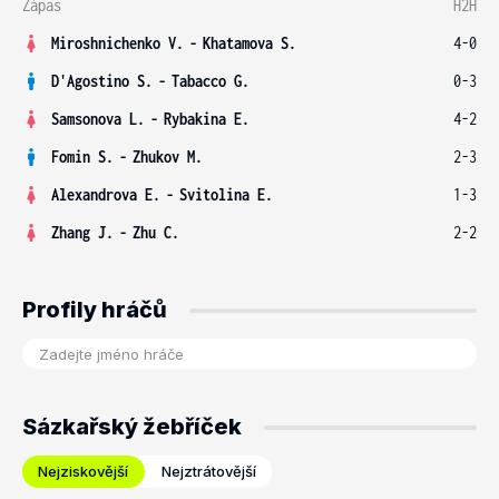
Zápas
H2H
Miroshnichenko V.
-
Khatamova S.
4-0
D'Agostino S.
-
Tabacco G.
0-3
Samsonova L.
-
Rybakina E.
4-2
Fomin S.
-
Zhukov M.
2-3
Alexandrova E.
-
Svitolina E.
1-3
Zhang J.
-
Zhu C.
2-2
Profily hráčů
Sázkařský žebříček
Nejziskovější
Nejztrátovější