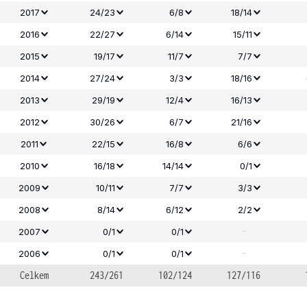
2017
24/23
6/8
18/14
2016
22/27
6/14
15/11
2015
19/17
11/7
7/7
2014
27/24
3/3
18/16
2013
29/19
12/4
16/13
2012
30/26
6/7
21/16
2011
22/15
16/8
6/6
2010
16/18
14/14
0/1
2009
10/11
7/7
3/3
2008
8/14
6/12
2/2
-
2007
0/1
0/1
-
2006
0/1
0/1
Celkem
243/261
102/124
127/116