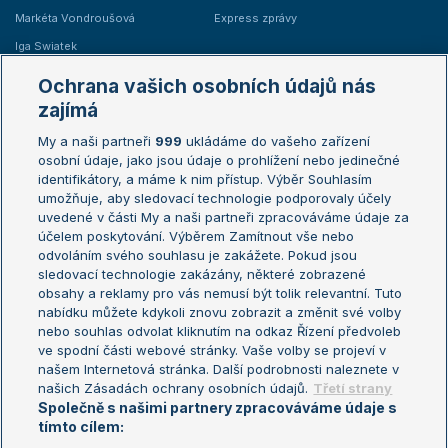
Markéta Vondroušová
Express zprávy
Iga Swiatek
Marie Bouzková
Ochrana vašich osobních údajů nás
Žebříčky
Kalendář turnajů
zajímá
My a naši partneři
999
ukládáme do vašeho zařízení
Žebříček ATP (muži)
Australian Open
osobní údaje, jako jsou údaje o prohlížení nebo jedinečné
Žebříček WTA (ženy)
French Open
identifikátory, a máme k nim přístup. Výběr Souhlasím
umožňuje, aby sledovací technologie podporovaly účely
Sázkařský žebříček
Wimbledon
uvedené v části My a naši partneři zpracováváme údaje za
US Open
účelem poskytování. Výběrem Zamítnout vše nebo
odvoláním svého souhlasu je zakážete. Pokud jsou
Turnaj mistrů
sledovací technologie zakázány, některé zobrazené
Turnaj mistryň
obsahy a reklamy pro vás nemusí být tolik relevantní. Tuto
Aktualní trendy
nabídku můžete kdykoli znovu zobrazit a změnit své volby
nebo souhlas odvolat kliknutím na odkaz Řízení předvoleb
ve spodní části webové stránky. Vaše volby se projeví v
Fotbalové přestupy
našem Internetová stránka. Další podrobnosti naleznete v
Livesport Daily
našich Zásadách ochrany osobních údajů.
Třetí strany
Společně s našimi partnery zpracováváme údaje s
LS Prague Open
tímto cílem: