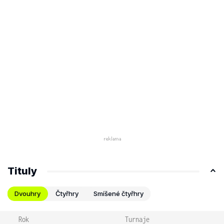
Tituly
Dvouhry
Čtyřhry
Smíšené čtyřhry
Rok
Turnaje