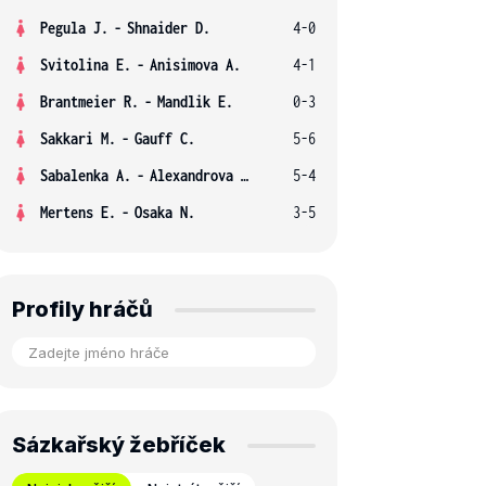
Pegula J.
-
Shnaider D.
4-0
Svitolina E.
-
Anisimova A.
4-1
Brantmeier R.
-
Mandlik E.
0-3
Sakkari M.
-
Gauff C.
5-6
Sabalenka A.
-
Alexandrova E.
5-4
Mertens E.
-
Osaka N.
3-5
Profily hráčů
Sázkařský žebříček