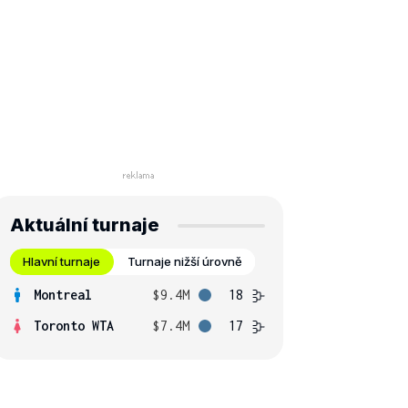
Aktuální turnaje
Hlavní turnaje
Turnaje nižší úrovně
Montreal
$9.4M
18
Toronto WTA
$7.4M
17