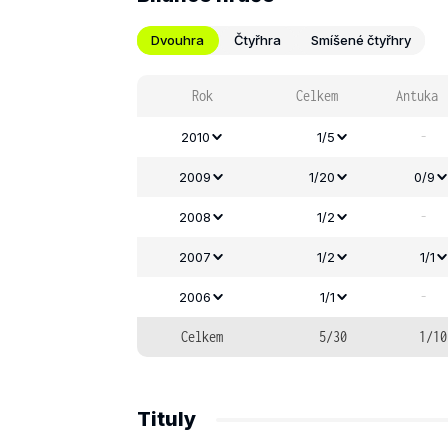
Dvouhra
Čtyřhra
Smíšené čtyřhry
Rok
Celkem
Antuka
-
2010
1/5
2009
1/20
0/9
-
2008
1/2
2007
1/2
1/1
-
2006
1/1
Celkem
5/30
1/10
Tituly