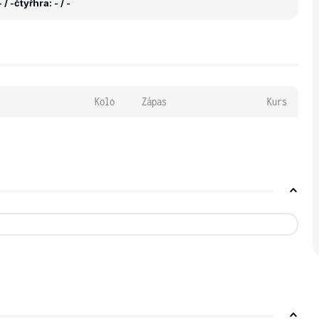
 / -
čtyřhra: - / -
Kolo
Zápas
Kurs