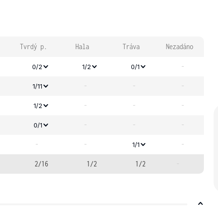
Tvrdý p.
Hala
Tráva
Nezadáno
-
0/2
1/2
0/1
-
-
-
1/11
-
-
-
1/2
-
-
-
0/1
-
-
-
1/1
2/16
1/2
1/2
-