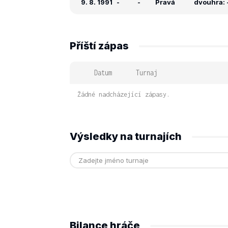
9. 8. 1991
-
-
Pravá
dvouhra: -
Příští zápas
Datum
Turnaj
Žádné nadcházející zápasy.
Výsledky na turnajích
Bilance hráče