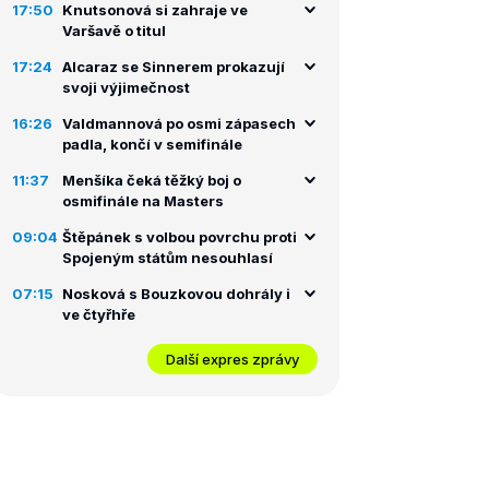
17:50
Knutsonová si zahraje ve
Varšavě o titul
17:24
Alcaraz se Sinnerem prokazují
svoji výjimečnost
16:26
Valdmannová po osmi zápasech
padla, končí v semifinále
11:37
Menšíka čeká těžký boj o
osmifinále na Masters
09:04
Štěpánek s volbou povrchu proti
Spojeným státům nesouhlasí
07:15
Nosková s Bouzkovou dohrály i
ve čtyřhře
Další expres zprávy