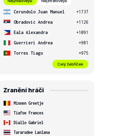
Nejziskovější
Nejztrátovější
Cerundolo Juan Manuel
+1737
Obradovic Andrea
+1126
Eala Alexandra
+1091
Guerrieri Andrea
+981
Torres Tiago
+975
Celý žebříček
Zranění hráči
Minnen Greetje
Tiafoe Frances
Diallo Gabriel
Tararudee Lanlana