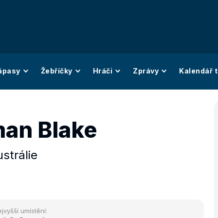
ápasy
Žebříčky
Hráči
Zprávy
Kalendář t
an Blake
strálie
jvyšší umístění: