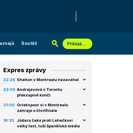
urnajů
Soutěž
Přihlášení
Expres zprávy
22:26
Shelton v Montrealu nezaváhal
22:05
Andrejevová v Torontu
překvapivě končí
21:00
Griekspoor si v Montrealu
zahraje o čtvrtfinále
18:35
Jódara čeká proti Lehečkovi
velký test, tuší španělská média