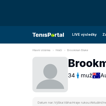
LIVE výsledky
Z
Hlavní stránka
Hráči
Brookman Blake
Brookm
34
muž
Au
Datum nar.:
Výška:
Váha:
Hraje rukou:
Aktuální/ne