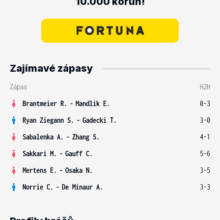
10.000 korun!
Zajímavé zápasy
Zápas
H2H
Brantmeier R.
-
Mandlik E.
0-3
Ryan Ziegann S.
-
Gadecki T.
3-0
Sabalenka A.
-
Zhang S.
4-1
Sakkari M.
-
Gauff C.
5-6
Mertens E.
-
Osaka N.
3-5
Norrie C.
-
De Minaur A.
3-3