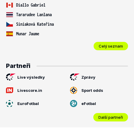
Diallo Gabriel
Tararudee Lanlana
Siniaková Kateřina
Munar Jaume
Celý seznam
Partneři
Live výsledky
Zprávy
Livescore.in
Sport odds
EuroFotbal
eFotbal
Další partneři