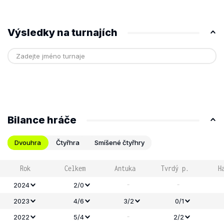
Výsledky na turnajích
Bilance hráče
Dvouhra
Čtyřhra
Smíšené čtyřhry
Rok
Celkem
Antuka
Tvrdý p.
H
-
-
2024
2/0
2023
4/6
3/2
0/1
-
2022
5/4
2/2