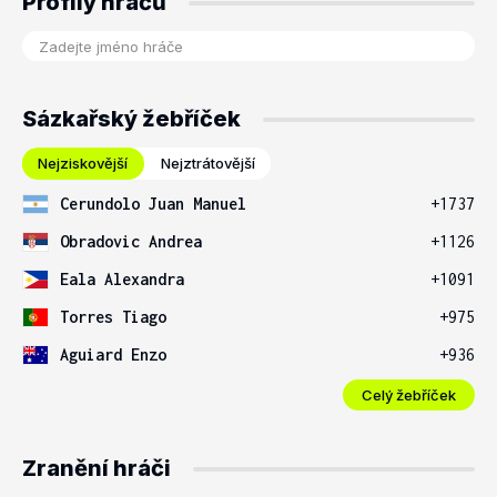
Profily hráčů
Sázkařský žebříček
Nejziskovější
Nejztrátovější
Cerundolo Juan Manuel
+1737
Obradovic Andrea
+1126
Eala Alexandra
+1091
Torres Tiago
+975
Aguiard Enzo
+936
Celý žebříček
Zranění hráči