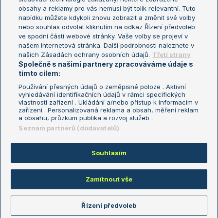
Turnaj mistryň
obsahy a reklamy pro vás nemusí být tolik relevantní. Tuto
Aktualní trendy
nabídku můžete kdykoli znovu zobrazit a změnit své volby
nebo souhlas odvolat kliknutím na odkaz Řízení předvoleb
ve spodní části webové stránky. Vaše volby se projeví v
Fotbalové přestupy
našem Internetová stránka. Další podrobnosti naleznete v
Livesport Daily
našich Zásadách ochrany osobních údajů.
Třetí strany
Společně s našimi partnery zpracováváme údaje s
LS Prague Open
tímto cílem:
Používání přesných údajů o zeměpisné poloze . Aktivní
vyhledávání identifikačních údajů v rámci specifických
vlastností zařízení . Ukládání a/nebo přístup k informacím v
Podmínky užití
Nastavení soukromí
zařízení . Personalizovaná reklama a obsah, měření reklam
GDPR a žurnalistika
Reklama
a obsahu, průzkum publika a rozvoj služeb .
Informace o zpracování osobních
Kontakt
Seznam partnerů (dodavatelů)
údajů
Tiráž
Souhlasím
Copyright © 2008-2026 TenisPortal.cz. Využíváme zpravodajství ČTK.
Zamítnout vše
Řízení předvoleb