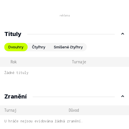
Tituly
Dvouhry
Čtyřhry
Smíšené čtyřhry
Rok
Turnaje
Žádné tituly
Zranění
Turnaj
Důvod
U hráče nejsou evidována žádná zranění.