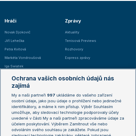
Hráči
Zprávy
Novak Djokovič
Aktuality
Jiří Lehečka
Tenisová Previews
Petra Kvitová
Rozhovory
Markéta Vondroušová
Express zprávy
Iga Swiatek
Marie Bouzková
Ochrana vašich osobních údajů nás
Žebříčky
Kalendář turnajů
zajímá
My a naši partneři
997
ukládáme do vašeho zařízení
Žebříček ATP (muži)
Australian Open
osobní údaje, jako jsou údaje o prohlížení nebo jedinečné
Žebříček WTA (ženy)
French Open
identifikátory, a máme k nim přístup. Výběr Souhlasím
umožňuje, aby sledovací technologie podporovaly účely
Sázkařský žebříček
Wimbledon
uvedené v části My a naši partneři zpracováváme údaje za
US Open
účelem poskytování. Výběrem Zamítnout vše nebo
odvoláním svého souhlasu je zakážete. Pokud jsou
Turnaj mistrů
sledovací technologie zakázány, některé zobrazené