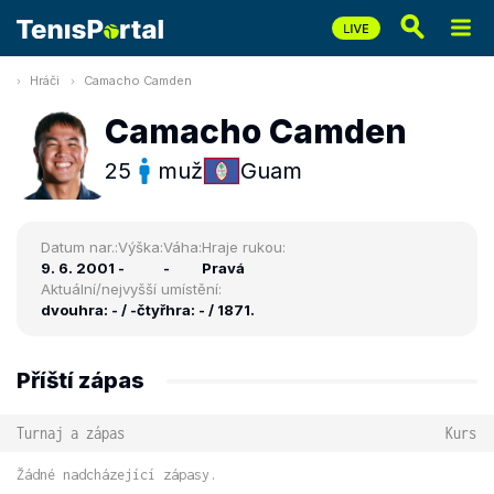
Hráči
Camacho Camden
Camacho Camden
25
muž
Guam
Datum nar.:
Výška:
Váha:
Hraje rukou:
9. 6. 2001
-
-
Pravá
Aktuální/nejvyšší umístění:
dvouhra: - / -
čtyřhra: - / 1871.
Příští zápas
Turnaj a zápas
Kurs
Žádné nadcházející zápasy.