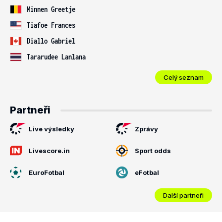
Minnen Greetje
Tiafoe Frances
Diallo Gabriel
Tararudee Lanlana
Celý seznam
Partneři
Live výsledky
Zprávy
Livescore.in
Sport odds
EuroFotbal
eFotbal
Další partneři