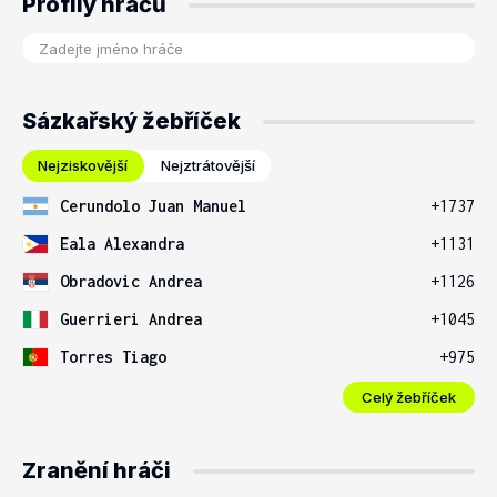
Profily hráčů
Sázkařský žebříček
Nejziskovější
Nejztrátovější
Cerundolo Juan Manuel
+1737
Eala Alexandra
+1131
Obradovic Andrea
+1126
Guerrieri Andrea
+1045
Torres Tiago
+975
Celý žebříček
Zranění hráči