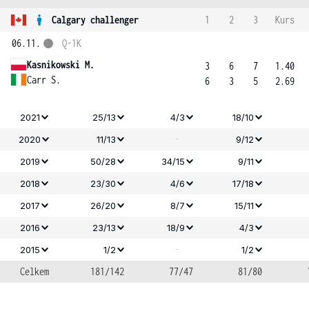
Calgary challenger
1
2
3
Kurs
06.11.
Q-1K
Kasnikowski M.
3
6
7
1.40
Carr S.
6
3
5
2.69
2021
25/13
4/3
18/10
-
2020
11/13
9/12
2019
50/28
34/15
9/11
2018
23/30
4/6
17/18
2017
26/20
8/7
15/11
2016
23/13
18/9
4/3
-
2015
1/2
1/2
Celkem
181/142
77/47
81/80