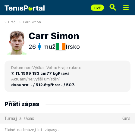
Hráči
Carr Simon
Carr Simon
26
muž
Irsko
Datum nar.:
Výška:
Váha:
Hraje rukou:
7. 11. 1999
183 cm
77 kg
Pravá
Aktuální/nejvyšší umístění:
dvouhra: - / 512.
čtyřhra: - / 507.
Příští zápas
Turnaj a zápas
Kurs
Žádné nadcházející zápasy.