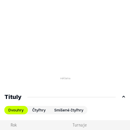
Tituly
Dvouhry
Čtyřhry
Smíšené čtyřhry
Rok
Turnaje