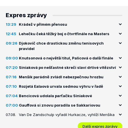
Expres zprávy
13:29
Krádež v přímém přenosu
12:45
Lehečku čeká těžký boj o čtvrtfinále na Masters
09:26
Djokovič chce drastickou změnu tenisových
pravidel
09:00
Knutsonová o největší titul, Palicová o další finále
07:20
Siniaková po nešťastné skreči slaví drtivé vítězství
07:16
Menšík parádně zvládl nebezpečnou hrozbu
07:10
Rozjetá Ealaová urvala sedmou výhru v řadě
07:04
Bencicová udolala parťačku Siniakové
07:00
Gauffová si znovu poradila se Sakkariovou
07.08.
Van De Zandschulp vyřadil Hurkacze, vyhlíží Menšíka
Další expres zprávy