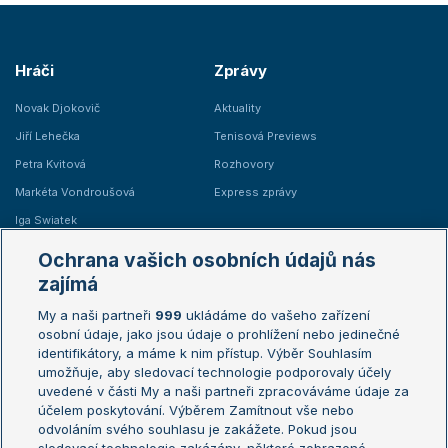
Hráči
Zprávy
Novak Djokovič
Aktuality
Jiří Lehečka
Tenisová Previews
Petra Kvitová
Rozhovory
Markéta Vondroušová
Express zprávy
Iga Swiatek
Marie Bouzková
Ochrana vašich osobních údajů nás
Žebříčky
Kalendář turnajů
zajímá
My a naši partneři
999
ukládáme do vašeho zařízení
Žebříček ATP (muži)
Australian Open
osobní údaje, jako jsou údaje o prohlížení nebo jedinečné
Žebříček WTA (ženy)
French Open
identifikátory, a máme k nim přístup. Výběr Souhlasím
umožňuje, aby sledovací technologie podporovaly účely
Sázkařský žebříček
Wimbledon
uvedené v části My a naši partneři zpracováváme údaje za
US Open
účelem poskytování. Výběrem Zamítnout vše nebo
odvoláním svého souhlasu je zakážete. Pokud jsou
Turnaj mistrů