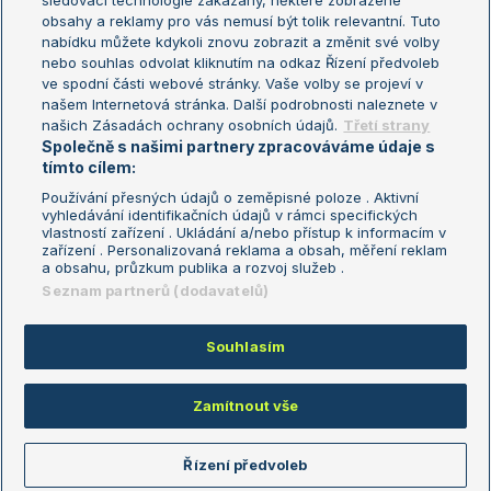
sledovací technologie zakázány, některé zobrazené
Turnaj mistryň
obsahy a reklamy pro vás nemusí být tolik relevantní. Tuto
Aktualní trendy
nabídku můžete kdykoli znovu zobrazit a změnit své volby
nebo souhlas odvolat kliknutím na odkaz Řízení předvoleb
ve spodní části webové stránky. Vaše volby se projeví v
Fotbalové přestupy
našem Internetová stránka. Další podrobnosti naleznete v
Livesport Daily
našich Zásadách ochrany osobních údajů.
Třetí strany
Společně s našimi partnery zpracováváme údaje s
LS Prague Open
tímto cílem:
Používání přesných údajů o zeměpisné poloze . Aktivní
vyhledávání identifikačních údajů v rámci specifických
vlastností zařízení . Ukládání a/nebo přístup k informacím v
Podmínky užití
Nastavení soukromí
zařízení . Personalizovaná reklama a obsah, měření reklam
GDPR a žurnalistika
Reklama
a obsahu, průzkum publika a rozvoj služeb .
Informace o zpracování osobních
Kontakt
Seznam partnerů (dodavatelů)
údajů
Tiráž
Souhlasím
Copyright © 2008-2026 TenisPortal.cz. Využíváme zpravodajství ČTK.
Zamítnout vše
Řízení předvoleb