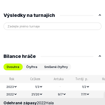
Výsledky na turnajích
Bilance hráče
Dvouhra
Čtyřhra
Smíšené čtyřhry
Rok
Celkem
Antuka
Tvrdý p.
H
-
2023
1/3
1/2
2022
21/20
9/7
7/11
Odehrané zápasy
2022
Hala