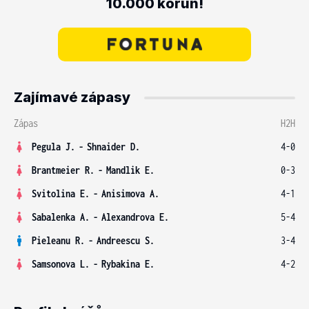
10.000 korun!
Zajímavé zápasy
Zápas
H2H
Pegula J.
-
Shnaider D.
4-0
Brantmeier R.
-
Mandlik E.
0-3
Svitolina E.
-
Anisimova A.
4-1
Sabalenka A.
-
Alexandrova E.
5-4
Pieleanu R.
-
Andreescu S.
3-4
Samsonova L.
-
Rybakina E.
4-2