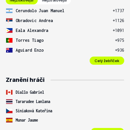
Nejziskovější
Nejztrátovější
Cerundolo Juan Manuel
+1737
Obradovic Andrea
+1126
Eala Alexandra
+1091
Torres Tiago
+975
Aguiard Enzo
+936
Celý žebříček
Zranění hráči
Diallo Gabriel
Tararudee Lanlana
Siniaková Kateřina
Munar Jaume