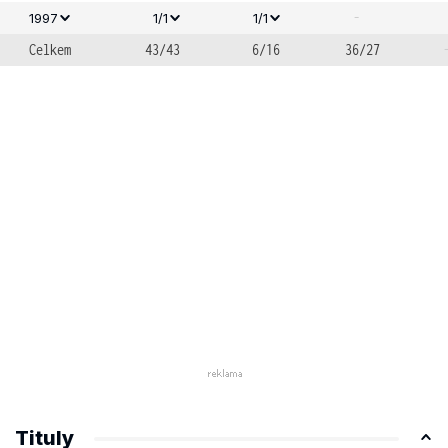
-
1997
1/1
1/1
Celkem
43/43
6/16
36/27
Tituly