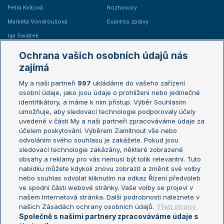
Petra Kvitová
Rozhovory
Markéta Vondroušová
Express zprávy
Iga Swiatek
Marie Bouzková
Ochrana vašich osobních údajů nás
Žebříčky
Kalendář turnajů
zajímá
My a naši partneři
997
ukládáme do vašeho zařízení
Žebříček ATP (muži)
Australian Open
osobní údaje, jako jsou údaje o prohlížení nebo jedinečné
Žebříček WTA (ženy)
French Open
identifikátory, a máme k nim přístup. Výběr Souhlasím
umožňuje, aby sledovací technologie podporovaly účely
Sázkařský žebříček
Wimbledon
uvedené v části My a naši partneři zpracováváme údaje za
US Open
účelem poskytování. Výběrem Zamítnout vše nebo
odvoláním svého souhlasu je zakážete. Pokud jsou
Turnaj mistrů
sledovací technologie zakázány, některé zobrazené
Turnaj mistryň
obsahy a reklamy pro vás nemusí být tolik relevantní. Tuto
Aktualní trendy
nabídku můžete kdykoli znovu zobrazit a změnit své volby
nebo souhlas odvolat kliknutím na odkaz Řízení předvoleb
ve spodní části webové stránky. Vaše volby se projeví v
Fotbalové přestupy
našem Internetová stránka. Další podrobnosti naleznete v
Livesport Daily
našich Zásadách ochrany osobních údajů.
Třetí strany
Společně s našimi partnery zpracováváme údaje s
LS Prague Open