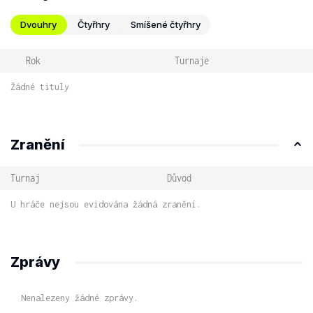
Dvouhry
Čtyřhry
Smíšené čtyřhry
Rok
Turnaje
Žádné tituly
Zranění
Turnaj
Důvod
U hráče nejsou evidována žádná zranění.
Zprávy
Nenalezeny žádné zprávy.