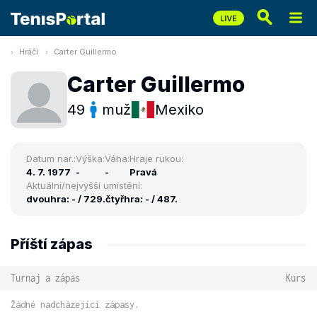
Hráči
Carter Guillermo
Carter Guillermo
49
muž
Mexiko
Datum nar.:
Výška:
Váha:
Hraje rukou:
4. 7. 1977
-
-
Pravá
Aktuální/nejvyšší umístění:
dvouhra: - / 729.
čtyřhra: - / 487.
Příští zápas
Turnaj a zápas
Kurs
Žádné nadcházející zápasy.