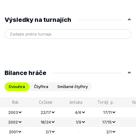
Výsledky na turnajích
Bilance hráče
Dvouhra
Čtyřhra
Smíšené čtyřhry
Rok
Celkem
Antuka
Tvrdý p.
H
2003
22/17
4/6
17/11
2002
18/24
1/9
17/15
-
2001
2/1
2/1