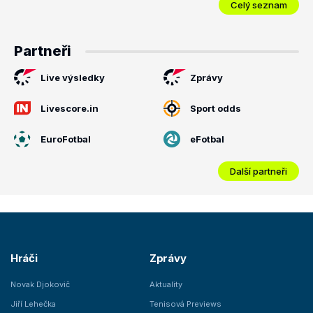
Celý seznam
Partneři
Live výsledky
Zprávy
Livescore.in
Sport odds
EuroFotbal
eFotbal
Další partneři
Hráči
Zprávy
Novak Djokovič
Aktuality
Jiří Lehečka
Tenisová Previews