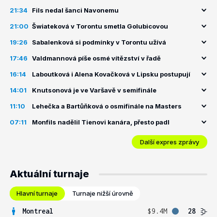
21:34
Fils nedal šanci Navonemu
21:00
Šwiateková v Torontu smetla Golubicovou
19:26
Sabalenková si podmínky v Torontu užívá
17:46
Valdmannová píše osmé vítězství v řadě
16:14
Laboutková i Alena Kovačková v Lipsku postupují
14:01
Knutsonová je ve Varšavě v semifinále
11:10
Lehečka a Bartůňková o osmifinále na Masters
07:11
Monfils nadělil Tienovi kanára, přesto padl
Další expres zprávy
Aktuální turnaje
Hlavní turnaje
Turnaje nižší úrovně
Montreal
$9.4M
28