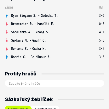
Zápas
H2H
Ryan Ziegann S.
-
Gadecki T.
3-0
Brantmeier R.
-
Mandlik E.
0-3
Sabalenka A.
-
Zhang S.
4-1
Sakkari M.
-
Gauff C.
5-6
Mertens E.
-
Osaka N.
3-5
Norrie C.
-
De Minaur A.
3-3
Profily hráčů
Sázkařský žebříček