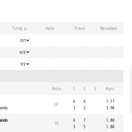
Tvrdý p.
Hala
Tráva
Nezadáno
-
-
-
0/1
-
-
-
5/2
-
-
-
1/2
Kolo
1
2
3
Kurs
6
6
1.17
OF
ando
3
2
3.90
ando
6
7
1.80
1K
3
5
1.80