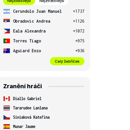
Nejziskovější
Nejztrátovější
Cerundolo Juan Manuel
+1737
Obradovic Andrea
+1126
Eala Alexandra
+1072
Torres Tiago
+975
Aguiard Enzo
+936
Celý žebříček
Zranění hráči
Diallo Gabriel
Tararudee Lanlana
Siniaková Kateřina
Munar Jaume