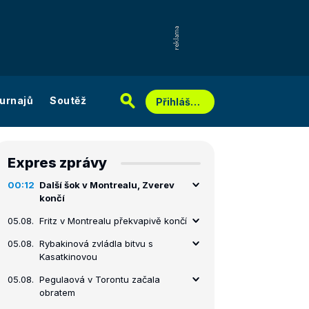
urnajů
Soutěž
Přihlášení
Expres zprávy
00:12
Další šok v Montrealu, Zverev
končí
05.08.
Fritz v Montrealu překvapivě končí
05.08.
Rybakinová zvládla bitvu s
Kasatkinovou
05.08.
Pegulaová v Torontu začala
obratem