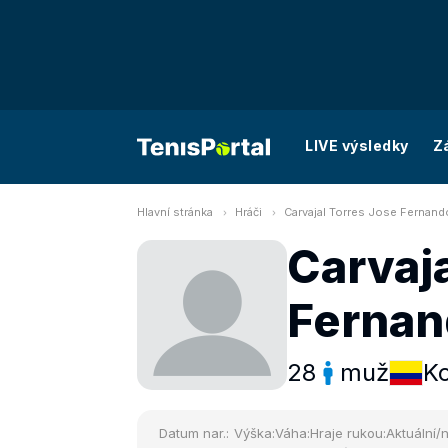
LIVE výsledky
Z
Hlavní stránka
Hráči
Carvajal Torres Jose Fernand
Carvaja
Fernan
28
muž
K
Datum nar.:
Výška:
Váha:
Hraje rukou:
Aktuální/n