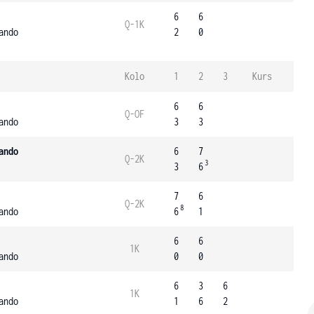
6
6
Q-1K
ando
2
0
Kolo
1
2
3
Kurs
6
6
Q-OF
ando
3
3
ando
6
7
Q-2K
3
3
6
7
6
Q-2K
8
ando
6
1
6
6
1K
ando
0
0
6
3
6
1K
ando
1
6
2