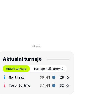
Aktuální turnaje
Hlavní turnaje
Turnaje nižší úrovně
Montreal
$9.4M
28
Toronto WTA
$7.4M
32