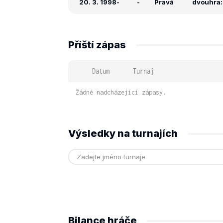
20. 3. 1998
-
-
Pravá
dvouhra: 
Příští zápas
Datum
Turnaj
Žádné nadcházející zápasy.
Výsledky na turnajích
Bilance hráče