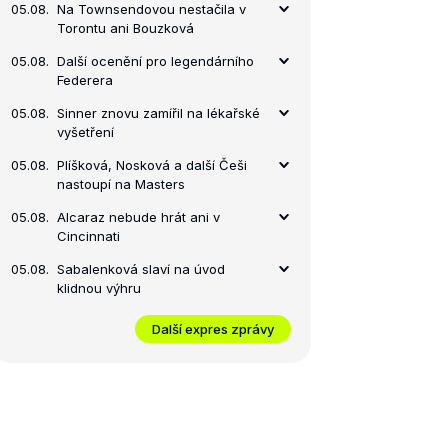
05.08.
Na Townsendovou nestačila v
Torontu ani Bouzková
05.08.
Další ocenění pro legendárního
Federera
05.08.
Sinner znovu zamířil na lékařské
vyšetření
05.08.
Plíšková, Nosková a další Češi
nastoupí na Masters
05.08.
Alcaraz nebude hrát ani v
Cincinnati
05.08.
Sabalenková slaví na úvod
klidnou výhru
Další expres zprávy