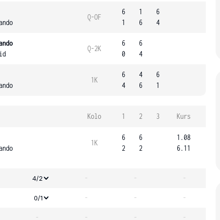
6
1
6
Q-OF
ando
1
6
4
ando
6
6
Q-2K
id
0
4
6
4
6
1K
ando
4
6
1
Kolo
1
2
3
Kurs
6
6
1.08
1K
ando
2
2
6.11
-
-
-
4/2
-
-
-
0/1
-
-
-
-