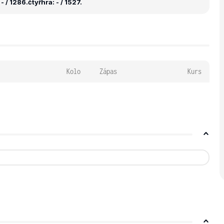
- / 1286.
čtyřhra: - / 1527.
Kolo
Zápas
Kurs