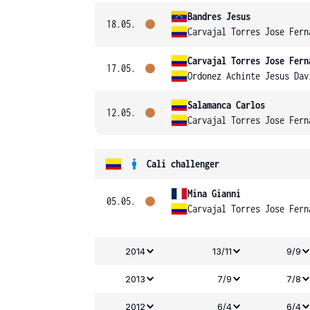
Bandres Jesus
18.05.
Carvajal Torres Jose Fern
Carvajal Torres Jose Fern
17.05.
Ordonez Achinte Jesus Dav
Salamanca Carlos
12.05.
Carvajal Torres Jose Fern
Cali challenger
Mina Gianni
05.05.
Carvajal Torres Jose Fern
2014
13/11
9/9
2013
7/9
7/8
2012
6/4
6/4