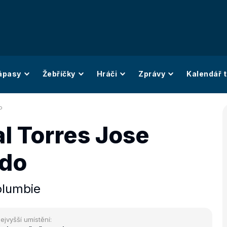
ápasy
Žebříčky
Hráči
Zprávy
Kalendář t
o
l Torres Jose
do
olumbie
ejvyšší umístění: