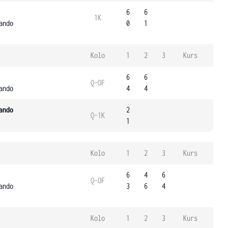
6
6
1K
ando
0
1
Kolo
1
2
3
Kurs
6
6
Q-OF
ando
4
4
ando
2
Q-1K
1
Kolo
1
2
3
Kurs
6
4
6
Q-OF
ando
3
6
4
Kolo
1
2
3
Kurs