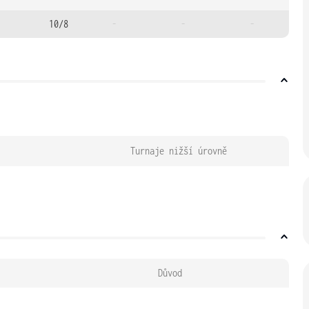
10/8
-
-
-
Turnaje nižší úrovně
Důvod