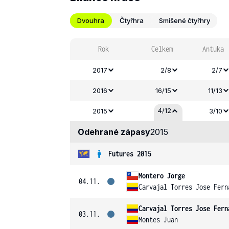
Dvouhra
Čtyřhra
Smíšené čtyřhry
Rok
Celkem
Antuka
2017
2/8
2/7
2016
16/15
11/13
4/12
2015
3/10
Odehrané zápasy
2015
Futures 2015
Montero Jorge
04.11.
Carvajal Torres Jose Fern
Carvajal Torres Jose Fern
03.11.
Montes Juan