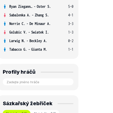
Ryan Ziegann S.
-
Oster S.
5-0
Sabalenka A.
-
Zhang S.
4-1
Norrie C.
-
De Minaur A.
3-3
Golubic V.
-
Swiatek I.
1-3
Larwig N.
-
Beckley A.
0-2
Tabacco G.
-
Giunta M.
1-1
Profily hráčů
Sázkařský žebříček