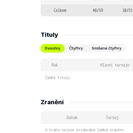
Celkem
48/59
38/51
Tituly
Dvouhry
Čtyřhry
Smíšené čtyřhry
Rok
Hlavní turnaje
Žádné tituly
Zranění
Datum
Turnaj
U hráče nejsou evidována žádná zranění.