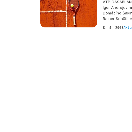
ATP CASABLANC
Igor Andrejev mě
Domácího Šakího
Rainer Schüttler
8. 4. 2009
Aktu