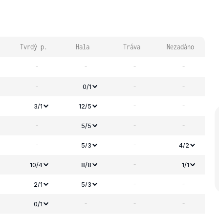
Tvrdý p.
Hala
Tráva
Nezadáno
-
-
-
-
-
-
-
0/1
-
-
3/1
12/5
-
-
-
5/5
-
-
5/3
4/2
-
10/4
8/8
1/1
-
-
2/1
5/3
-
-
-
0/1