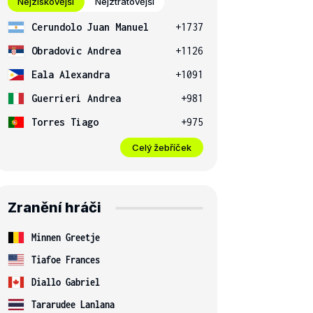
Nejziskovější
Nejztrátovější
Cerundolo Juan Manuel
+1737
Obradovic Andrea
+1126
Eala Alexandra
+1091
Guerrieri Andrea
+981
Torres Tiago
+975
Celý žebříček
Zranění hráči
Minnen Greetje
Tiafoe Frances
Diallo Gabriel
Tararudee Lanlana