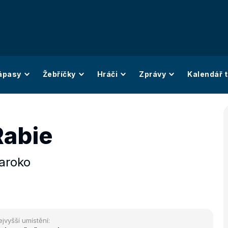
ápasy
Žebříčky
Hráči
Zprávy
Kalendář t
Rabie
aroko
ejvyšší umístění: