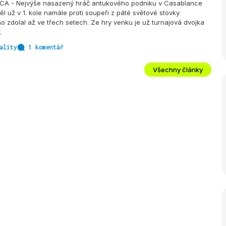
A - Nejvýše nasazený hráč antukového podniku v Casablance
l už v 1. kole namále proti soupeři z páté světové stovky.
 zdolal až ve třech setech. Ze hry venku je už turnajová dvojka
.
ality
1 komentář
Všechny články