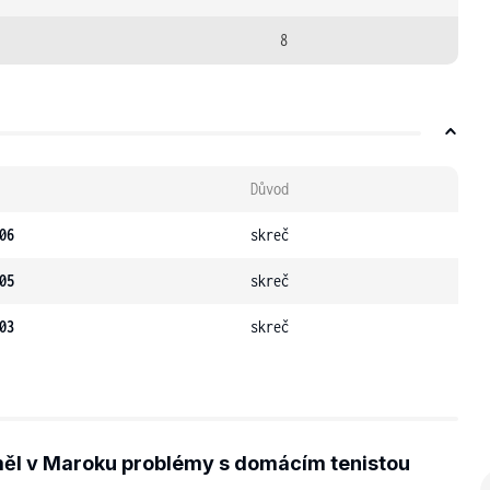
8
Důvod
06
skreč
05
skreč
03
skreč
ěl v Maroku problémy s domácím tenistou