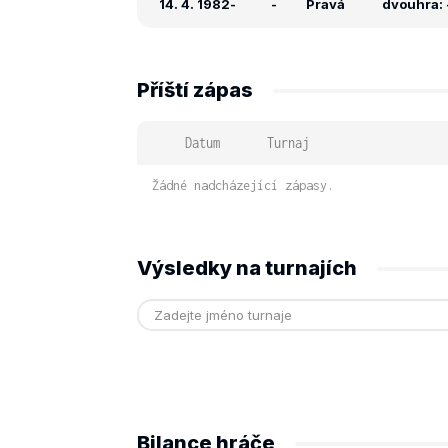
14. 4. 1982
-
-
Pravá
dvouhra: -
Příští zápas
Datum
Turnaj
Žádné nadcházející zápasy.
Výsledky na turnajích
Bilance hráče