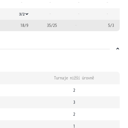
-
-
-
-
-
-
-
3/2
18/9
35/25
-
5/3
Turnaje nižší úrovně
2
3
2
1