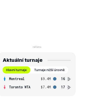
Aktuální turnaje
Hlavní turnaje
Turnaje nižší úrovně
Montreal
$9.4M
16
Toronto WTA
$7.4M
17