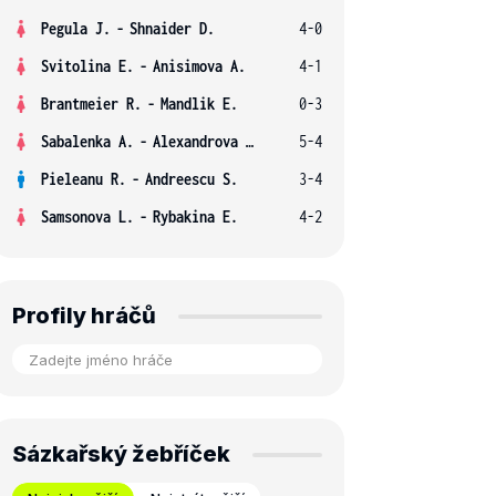
Pegula J.
-
Shnaider D.
4-0
Svitolina E.
-
Anisimova A.
4-1
Brantmeier R.
-
Mandlik E.
0-3
Sabalenka A.
-
Alexandrova E.
5-4
Pieleanu R.
-
Andreescu S.
3-4
Samsonova L.
-
Rybakina E.
4-2
Profily hráčů
Sázkařský žebříček