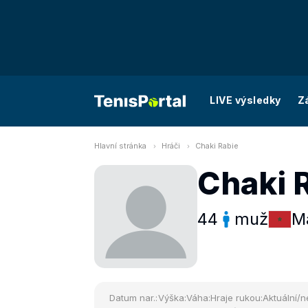
LIVE výsledky
Z
Hlavní stránka
Hráči
Chaki Rabie
Chaki 
44
muž
M
Datum nar.:
Výška:
Váha:
Hraje rukou:
Aktuální/n