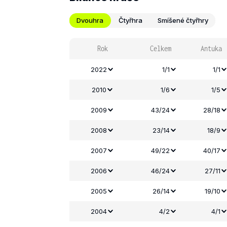
Dvouhra
Čtyřhra
Smíšené čtyřhry
Rok
Celkem
Antuka
2022
1/1
1/1
2010
1/6
1/5
2009
43/24
28/18
2008
23/14
18/9
2007
49/22
40/17
2006
46/24
27/11
2005
26/14
19/10
2004
4/2
4/1