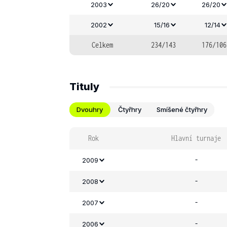
2003
26/20
26/20
2002
15/16
12/14
Celkem
234/143
176/106
Tituly
Dvouhry
Čtyřhry
Smíšené čtyřhry
Rok
Hlavní turnaje
-
2009
-
2008
-
2007
-
2006