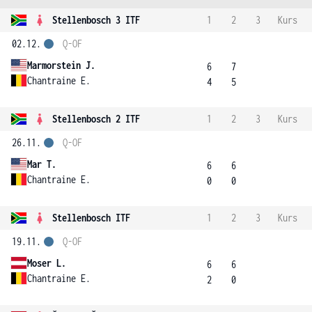
Stellenbosch 3 ITF
1
2
3
Kurs
02.12.
Q-OF
Marmorstein J.
6
7
Chantraine E.
4
5
Stellenbosch 2 ITF
1
2
3
Kurs
26.11.
Q-OF
Mar T.
6
6
Chantraine E.
0
0
Stellenbosch ITF
1
2
3
Kurs
19.11.
Q-OF
Moser L.
6
6
Chantraine E.
2
0