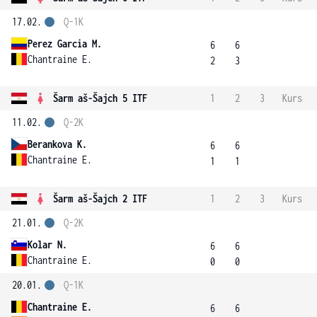
17.02.
Q-1K
Perez Garcia M.
6
6
Chantraine E.
2
3
Šarm aš-Šajch 5 ITF
1
2
3
Kurs
11.02.
Q-2K
Berankova K.
6
6
Chantraine E.
1
1
Šarm aš-Šajch 2 ITF
1
2
3
Kurs
21.01.
Q-2K
Kolar N.
6
6
Chantraine E.
0
0
20.01.
Q-1K
Chantraine E.
6
6