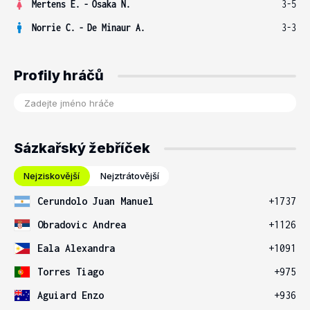
Mertens E.
-
Osaka N.
3-5
Norrie C.
-
De Minaur A.
3-3
Profily hráčů
Sázkařský žebříček
Nejziskovější
Nejztrátovější
Cerundolo Juan Manuel
+1737
Obradovic Andrea
+1126
Eala Alexandra
+1091
Torres Tiago
+975
Aguiard Enzo
+936