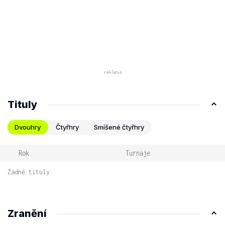
Tituly
Dvouhry
Čtyřhry
Smíšené čtyřhry
Rok
Turnaje
Žádné tituly
Zranění