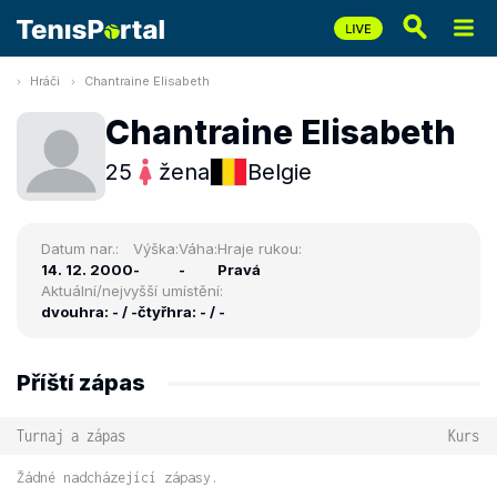
Hráči
Chantraine Elisabeth
Chantraine Elisabeth
25
žena
Belgie
Datum nar.:
Výška:
Váha:
Hraje rukou:
14. 12. 2000
-
-
Pravá
Aktuální/nejvyšší umístění:
dvouhra: - / -
čtyřhra: - / -
Příští zápas
Turnaj a zápas
Kurs
Žádné nadcházející zápasy.