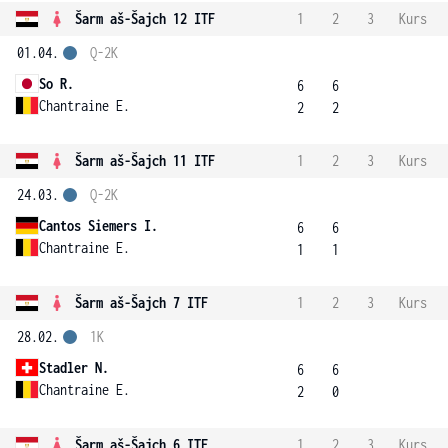
Šarm aš-Šajch 12 ITF
1
2
3
Kurs
01.04.
Q-2K
So R.
6
6
Chantraine E.
2
2
Šarm aš-Šajch 11 ITF
1
2
3
Kurs
24.03.
Q-2K
Cantos Siemers I.
6
6
Chantraine E.
1
1
Šarm aš-Šajch 7 ITF
1
2
3
Kurs
28.02.
1K
Stadler N.
6
6
Chantraine E.
2
0
Šarm aš-Šajch 6 ITF
1
2
3
Kurs