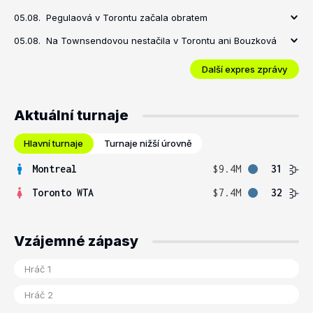
05.08.
Pegulaová v Torontu začala obratem
05.08.
Na Townsendovou nestačila v Torontu ani Bouzková
Další expres zprávy
Aktuální turnaje
Hlavní turnaje
Turnaje nižší úrovně
Montreal
$9.4M
31
Toronto WTA
$7.4M
32
Vzájemné zápasy