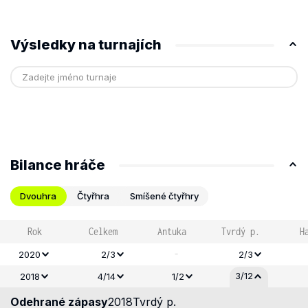
Výsledky na turnajích
Bilance hráče
Dvouhra
Čtyřhra
Smíšené čtyřhry
Rok
Celkem
Antuka
Tvrdý p.
H
-
2020
2/3
2/3
3/12
2018
4/14
1/2
Odehrané zápasy
2018
Tvrdý p.