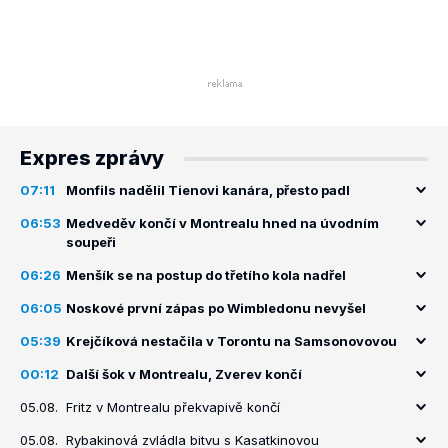
Expres zprávy
07:11
Monfils nadělil Tienovi kanára, přesto padl
06:53
Medveděv končí v Montrealu hned na úvodním
soupeři
06:26
Menšík se na postup do třetího kola nadřel
06:05
Noskové první zápas po Wimbledonu nevyšel
05:39
Krejčíková nestačila v Torontu na Samsonovovou
00:12
Další šok v Montrealu, Zverev končí
05.08.
Fritz v Montrealu překvapivě končí
05.08.
Rybakinová zvládla bitvu s Kasatkinovou