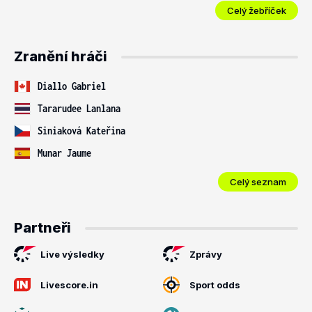
Celý žebříček
Zranění hráči
Diallo Gabriel
Tararudee Lanlana
Siniaková Kateřina
Munar Jaume
Celý seznam
Partneři
Live výsledky
Zprávy
Livescore.in
Sport odds