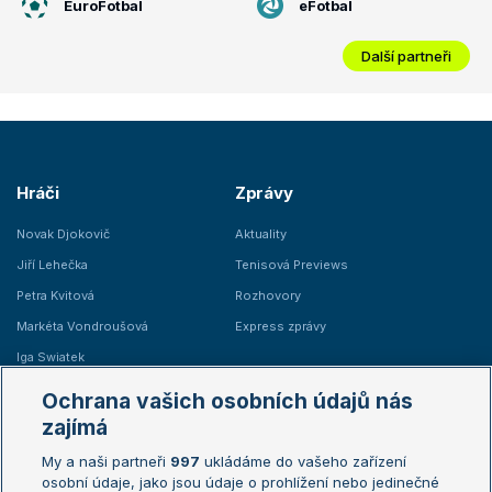
EuroFotbal
eFotbal
Další partneři
Hráči
Zprávy
Novak Djokovič
Aktuality
Jiří Lehečka
Tenisová Previews
Petra Kvitová
Rozhovory
Markéta Vondroušová
Express zprávy
Iga Swiatek
Marie Bouzková
Ochrana vašich osobních údajů nás
Žebříčky
Kalendář turnajů
zajímá
My a naši partneři
997
ukládáme do vašeho zařízení
Žebříček ATP (muži)
Australian Open
osobní údaje, jako jsou údaje o prohlížení nebo jedinečné