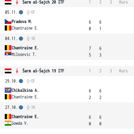
Šarm aš-Šajch 20 ITF
1
2
3
Kurs
05.11.
Q-OF
Pradova M.
6
6
Chantraine E.
0
1
04.11.
Q-1K
Chantraine E.
7
6
Milosevic T.
5
3
Šarm aš-Šajch 19 ITF
1
2
3
Kurs
29.10.
Q-OF
Chikalkina A.
6
6
Chantraine E.
2
2
27.10.
Q-1K
Chantraine E.
6
6
Gowda V.
0
0