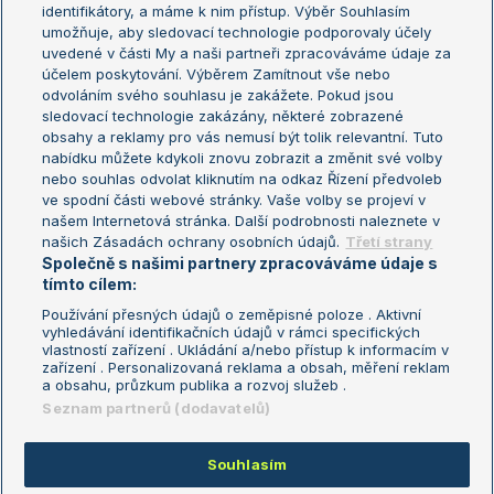
Žebříček WTA (ženy)
French Open
identifikátory, a máme k nim přístup. Výběr Souhlasím
umožňuje, aby sledovací technologie podporovaly účely
Sázkařský žebříček
Wimbledon
uvedené v části My a naši partneři zpracováváme údaje za
US Open
účelem poskytování. Výběrem Zamítnout vše nebo
odvoláním svého souhlasu je zakážete. Pokud jsou
Turnaj mistrů
sledovací technologie zakázány, některé zobrazené
Turnaj mistryň
obsahy a reklamy pro vás nemusí být tolik relevantní. Tuto
Aktualní trendy
nabídku můžete kdykoli znovu zobrazit a změnit své volby
nebo souhlas odvolat kliknutím na odkaz Řízení předvoleb
ve spodní části webové stránky. Vaše volby se projeví v
Fotbalové přestupy
našem Internetová stránka. Další podrobnosti naleznete v
Livesport Daily
našich Zásadách ochrany osobních údajů.
Třetí strany
Společně s našimi partnery zpracováváme údaje s
LS Prague Open
tímto cílem:
Používání přesných údajů o zeměpisné poloze . Aktivní
vyhledávání identifikačních údajů v rámci specifických
vlastností zařízení . Ukládání a/nebo přístup k informacím v
Podmínky užití
Nastavení soukromí
zařízení . Personalizovaná reklama a obsah, měření reklam
GDPR a žurnalistika
Reklama
a obsahu, průzkum publika a rozvoj služeb .
Informace o zpracování osobních
Kontakt
Seznam partnerů (dodavatelů)
údajů
Tiráž
Souhlasím
Copyright © 2008-2026 TenisPortal.cz. Využíváme zpravodajství ČTK.