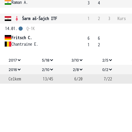
Raman A.
3
4
Šarm aš-Šajch ITF
1
2
3
Kurs
14.01.
Q-1K
Fritsch C.
6
6
Chantraine E.
1
2
2017
5/18
3/10
2/5
2016
2/10
2/8
0/2
Celkem
13/45
6/20
7/22