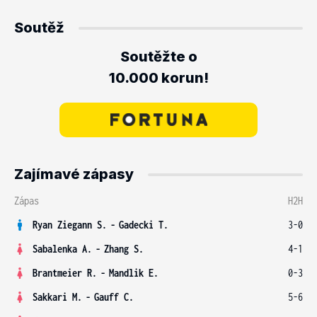
Soutěž
Soutěžte o
10.000 korun!
Zajímavé zápasy
Zápas
H2H
Ryan Ziegann S.
-
Gadecki T.
3-0
Sabalenka A.
-
Zhang S.
4-1
Brantmeier R.
-
Mandlik E.
0-3
Sakkari M.
-
Gauff C.
5-6