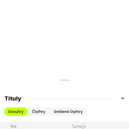
Tituly
Dvouhry
Čtyřhry
Smíšené čtyřhry
Rok
Turnaje