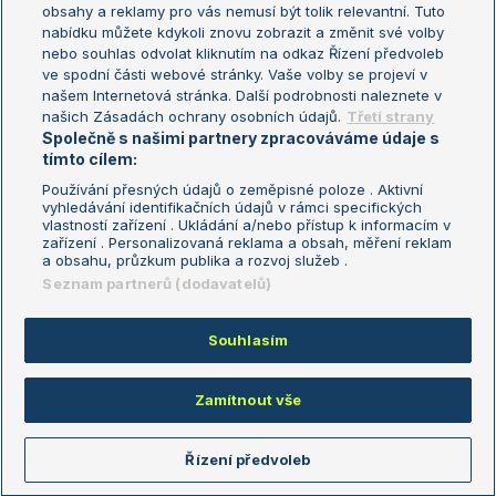
obsahy a reklamy pro vás nemusí být tolik relevantní. Tuto
Aktualní trendy
nabídku můžete kdykoli znovu zobrazit a změnit své volby
nebo souhlas odvolat kliknutím na odkaz Řízení předvoleb
ve spodní části webové stránky. Vaše volby se projeví v
Fotbalové přestupy
našem Internetová stránka. Další podrobnosti naleznete v
Livesport Daily
našich Zásadách ochrany osobních údajů.
Třetí strany
Společně s našimi partnery zpracováváme údaje s
LS Prague Open
tímto cílem:
Používání přesných údajů o zeměpisné poloze . Aktivní
vyhledávání identifikačních údajů v rámci specifických
vlastností zařízení . Ukládání a/nebo přístup k informacím v
Podmínky užití
Nastavení soukromí
zařízení . Personalizovaná reklama a obsah, měření reklam
GDPR a žurnalistika
Reklama
a obsahu, průzkum publika a rozvoj služeb .
Informace o zpracování osobních
Kontakt
Seznam partnerů (dodavatelů)
údajů
Tiráž
Souhlasím
Copyright © 2008-2026 TenisPortal.cz. Využíváme zpravodajství ČTK.
Zamítnout vše
Řízení předvoleb