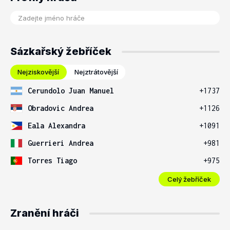
Sázkařský žebříček
Nejziskovější
Nejztrátovější
Cerundolo Juan Manuel
+1737
Obradovic Andrea
+1126
Eala Alexandra
+1091
Guerrieri Andrea
+981
Torres Tiago
+975
Celý žebříček
Zranění hráči