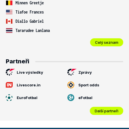
Minnen Greetje
Tiafoe Frances
Diallo Gabriel
Tararudee Lanlana
Celý seznam
Partneři
Live výsledky
Zprávy
Livescore.in
Sport odds
EuroFotbal
eFotbal
Další partneři