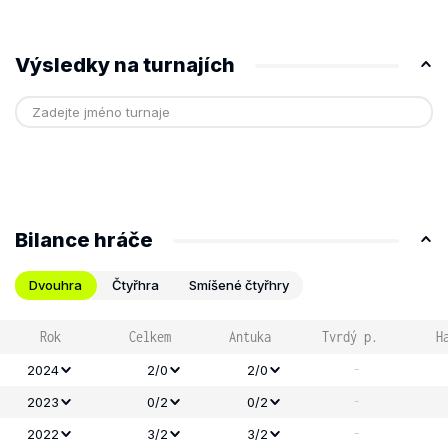
Výsledky na turnajích
Bilance hráče
Dvouhra
Čtyřhra
Smíšené čtyřhry
Rok
Celkem
Antuka
Tvrdý p.
H
-
2024
2/0
2/0
-
2023
0/2
0/2
-
2022
3/2
3/2