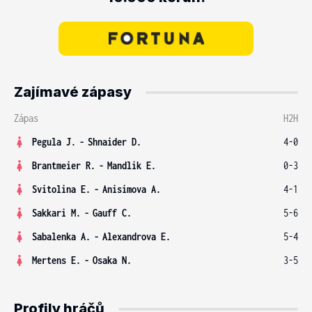
Zajímavé zápasy
Zápas
H2H
Pegula J.
-
Shnaider D.
4-0
Brantmeier R.
-
Mandlik E.
0-3
Svitolina E.
-
Anisimova A.
4-1
Sakkari M.
-
Gauff C.
5-6
Sabalenka A.
-
Alexandrova E.
5-4
Mertens E.
-
Osaka N.
3-5
Profily hráčů