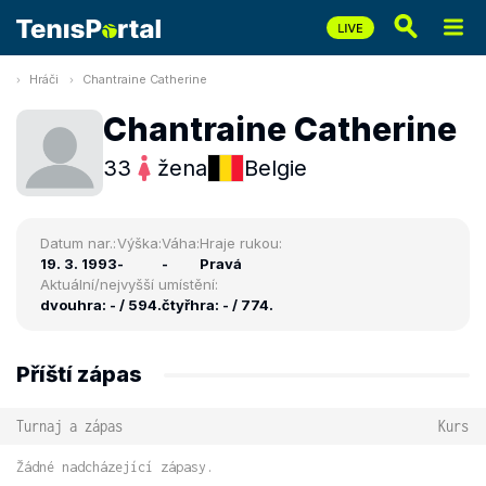
Hráči
Chantraine Catherine
Chantraine Catherine
33
žena
Belgie
Datum nar.:
Výška:
Váha:
Hraje rukou:
19. 3. 1993
-
-
Pravá
Aktuální/nejvyšší umístění:
dvouhra: - / 594.
čtyřhra: - / 774.
Příští zápas
Turnaj a zápas
Kurs
Žádné nadcházející zápasy.