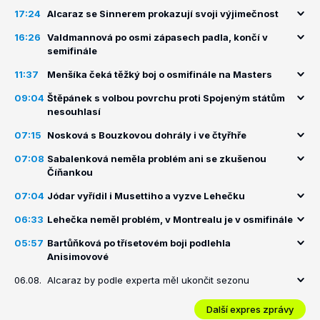
17:24
Alcaraz se Sinnerem prokazují svoji výjimečnost
16:26
Valdmannová po osmi zápasech padla, končí v
semifinále
11:37
Menšíka čeká těžký boj o osmifinále na Masters
09:04
Štěpánek s volbou povrchu proti Spojeným státům
nesouhlasí
07:15
Nosková s Bouzkovou dohrály i ve čtyřhře
07:08
Sabalenková neměla problém ani se zkušenou
Číňankou
07:04
Jódar vyřídil i Musettiho a vyzve Lehečku
06:33
Lehečka neměl problém, v Montrealu je v osmifinále
05:57
Bartůňková po třísetovém boji podlehla
Anisimovové
06.08.
Alcaraz by podle experta měl ukončit sezonu
Další expres zprávy