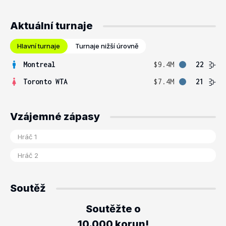
Aktuální turnaje
Hlavní turnaje
Turnaje nižší úrovně
Montreal
$9.4M
22
Toronto WTA
$7.4M
21
Vzájemné zápasy
Soutěž
Soutěžte o
10.000 korun!