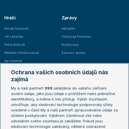
Hráči
Zprávy
Novak Djokovič
Aktuality
Jiří Lehečka
Tenisová Previews
Petra Kvitová
Rozhovory
Markéta Vondroušová
Express zprávy
Iga Swiatek
Marie Bouzková
Ochrana vašich osobních údajů nás
Žebříčky
Kalendář turnajů
zajímá
My a naši partneři
999
ukládáme do vašeho zařízení
Žebříček ATP (muži)
Australian Open
osobní údaje, jako jsou údaje o prohlížení nebo jedinečné
Žebříček WTA (ženy)
French Open
identifikátory, a máme k nim přístup. Výběr Souhlasím
umožňuje, aby sledovací technologie podporovaly účely
Sázkařský žebříček
Wimbledon
uvedené v části My a naši partneři zpracováváme údaje za
US Open
účelem poskytování. Výběrem Zamítnout vše nebo
odvoláním svého souhlasu je zakážete. Pokud jsou
Turnaj mistrů
sledovací technologie zakázány, některé zobrazené
Turnaj mistryň