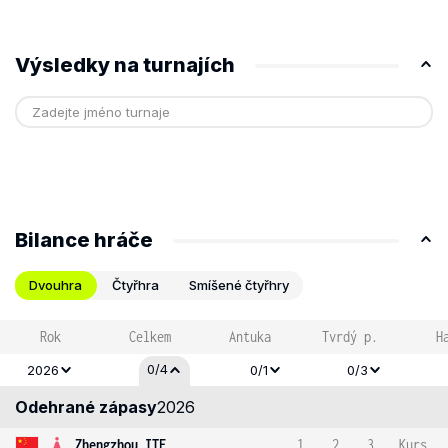
Výsledky na turnajích
Bilance hráče
Dvouhra
Čtyřhra
Smíšené čtyřhry
Rok
Celkem
Antuka
Tvrdý p.
H
0/4
2026
0/1
0/3
Odehrané zápasy
2026
Zhengzhou ITF
1
2
3
Kurs