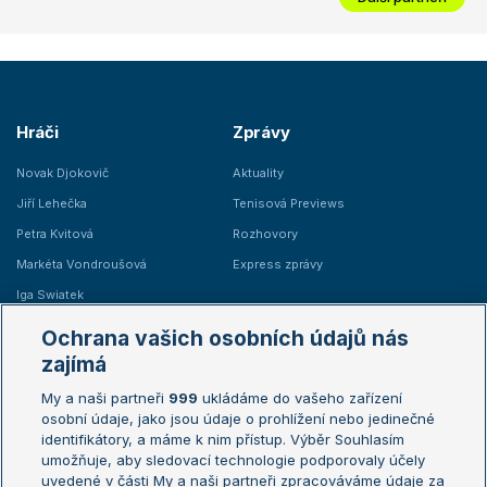
Hráči
Zprávy
Novak Djokovič
Aktuality
Jiří Lehečka
Tenisová Previews
Petra Kvitová
Rozhovory
Markéta Vondroušová
Express zprávy
Iga Swiatek
Marie Bouzková
Ochrana vašich osobních údajů nás
Žebříčky
Kalendář turnajů
zajímá
My a naši partneři
999
ukládáme do vašeho zařízení
Žebříček ATP (muži)
Australian Open
osobní údaje, jako jsou údaje o prohlížení nebo jedinečné
Žebříček WTA (ženy)
French Open
identifikátory, a máme k nim přístup. Výběr Souhlasím
umožňuje, aby sledovací technologie podporovaly účely
Sázkařský žebříček
Wimbledon
uvedené v části My a naši partneři zpracováváme údaje za