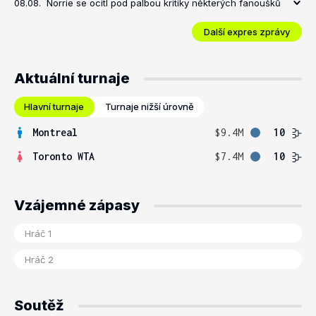
08.08.
Norrie se ocitl pod palbou kritiky některých fanoušků
Další expres zprávy
Aktuální turnaje
Hlavní turnaje
Turnaje nižší úrovně
Montreal
$9.4M
10
Toronto WTA
$7.4M
10
Vzájemné zápasy
Soutěž