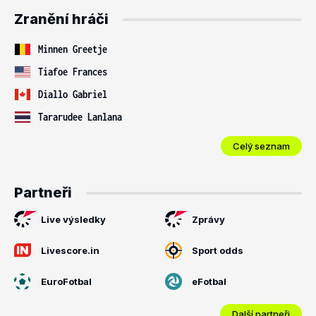
Zranění hráči
Minnen Greetje
Tiafoe Frances
Diallo Gabriel
Tararudee Lanlana
Celý seznam
Partneři
Live výsledky
Zprávy
Livescore.in
Sport odds
EuroFotbal
eFotbal
Další partneři