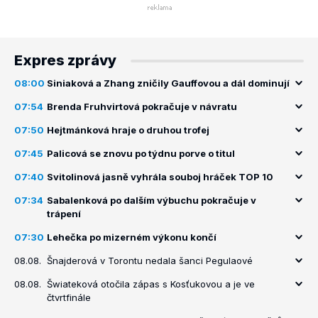
Expres zprávy
08:00
Siniaková a Zhang zničily Gauffovou a dál dominují
07:54
Brenda Fruhvirtová pokračuje v návratu
07:50
Hejtmánková hraje o druhou trofej
07:45
Palicová se znovu po týdnu porve o titul
07:40
Svitolinová jasně vyhrála souboj hráček TOP 10
07:34
Sabalenková po dalším výbuchu pokračuje v
trápení
07:30
Lehečka po mizerném výkonu končí
08.08.
Šnajderová v Torontu nedala šanci Pegulaové
08.08.
Šwiateková otočila zápas s Kosťukovou a je ve
čtvrtfinále