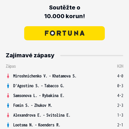
Soutěžte o
10.000 korun!
Zajímavé zápasy
Zápas
H2H
Miroshnichenko V.
-
Khatamova S.
4-0
D'Agostino S.
-
Tabacco G.
0-3
Samsonova L.
-
Rybakina E.
4-2
Fomin S.
-
Zhukov M.
2-3
Alexandrova E.
-
Svitolina E.
1-3
Lootsma N.
-
Koenders R.
2-1