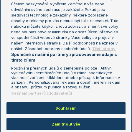
US Open
účelem poskytování. Výběrem Zamítnout vše nebo
odvoláním svého souhlasu je zakážete. Pokud jsou
Turnaj mistrů
sledovací technologie zakázány, některé zobrazené
Turnaj mistryň
obsahy a reklamy pro vás nemusí být tolik relevantní. Tuto
Aktualní trendy
nabídku můžete kdykoli znovu zobrazit a změnit své volby
nebo souhlas odvolat kliknutím na odkaz Řízení předvoleb
ve spodní části webové stránky. Vaše volby se projeví v
Fotbalové přestupy
našem Internetová stránka. Další podrobnosti naleznete v
Livesport Daily
našich Zásadách ochrany osobních údajů.
Třetí strany
Společně s našimi partnery zpracováváme údaje s
LS Prague Open
tímto cílem:
Používání přesných údajů o zeměpisné poloze . Aktivní
vyhledávání identifikačních údajů v rámci specifických
vlastností zařízení . Ukládání a/nebo přístup k informacím v
Podmínky užití
Nastavení soukromí
zařízení . Personalizovaná reklama a obsah, měření reklam
GDPR a žurnalistika
Reklama
a obsahu, průzkum publika a rozvoj služeb .
Informace o zpracování osobních
Kontakt
Seznam partnerů (dodavatelů)
údajů
Tiráž
Souhlasím
Copyright © 2008-2026 TenisPortal.cz. Využíváme zpravodajství ČTK.
Zamítnout vše