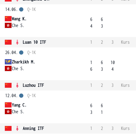
14.06.
Q-1K
Wang K.
6
6
Che S.
4
3
Luan 10 ITF
1
2
3
Kurs
26.04.
Q-1K
Zharkikh M.
1
6
10
Che S.
6
3
4
Luzhou ITF
1
2
3
Kurs
12.04.
Q-1K
Yang C.
6
6
Che S.
3
1
Anning ITF
1
2
3
Kurs