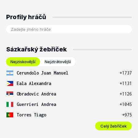
Profily hráčů
Sázkařský žebříček
Nejziskovější
Nejztrátovější
Cerundolo Juan Manuel
+1737
Eala Alexandra
+1131
Obradovic Andrea
+1126
Guerrieri Andrea
+1045
Torres Tiago
+975
Celý žebříček