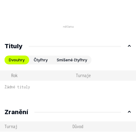
Tituly
Dvouhry
Čtyřhry
Smíšené čtyřhry
Rok
Turnaje
Žádné tituly
Zranění
Turnaj
Důvod