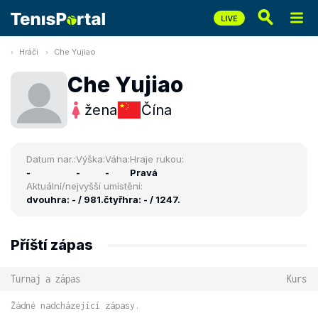
Hráči
Che Yujiao
Che Yujiao
žena
Čína
Datum nar.:
Výška:
Váha:
Hraje rukou:
-
-
-
Pravá
Aktuální/nejvyšší umístění:
dvouhra: - / 981.
čtyřhra: - / 1247.
Příští zápas
Turnaj a zápas
Kurs
Žádné nadcházející zápasy.