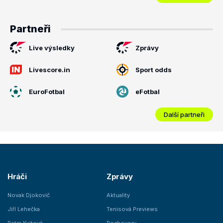
Partneři
Live výsledky
Zprávy
Livescore.in
Sport odds
EuroFotbal
eFotbal
Další partneři
Hráči
Zprávy
Novak Djokovič
Aktuality
Jiří Lehečka
Tenisová Previews