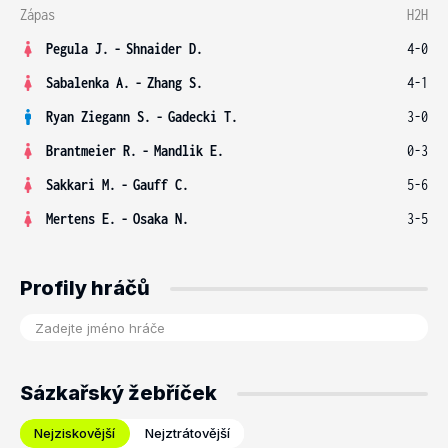
Zápas
H2H
Pegula J.
-
Shnaider D.
4-0
Sabalenka A.
-
Zhang S.
4-1
Ryan Ziegann S.
-
Gadecki T.
3-0
Brantmeier R.
-
Mandlik E.
0-3
Sakkari M.
-
Gauff C.
5-6
Mertens E.
-
Osaka N.
3-5
Profily hráčů
Sázkařský žebříček
Nejziskovější
Nejztrátovější