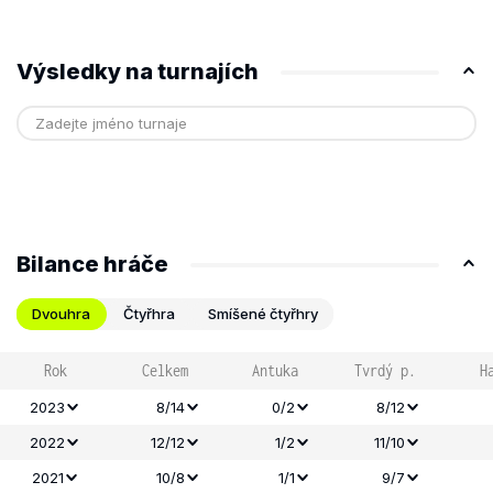
Výsledky na turnajích
Bilance hráče
Dvouhra
Čtyřhra
Smíšené čtyřhry
Rok
Celkem
Antuka
Tvrdý p.
H
2023
8/14
0/2
8/12
2022
12/12
1/2
11/10
2021
10/8
1/1
9/7