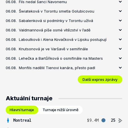
06.08.
Fils nedal šanci Navonemu
06.08.
Šwiateková v Torontu smetla Golubicovou
06.08.
Sabalenková si podmínky v Torontu užívá
06.08.
Valdmannová píše osmé vítězství v řadě
06.08.
Laboutková i Alena Kovačková v Lipsku postupují
06.08.
Knutsonová je ve Varšavě v semifinále
06.08.
Lehečka a Bartůňková o osmifinále na Masters
06.08.
Monfils nadělil Tienovi kanára, přesto padl
Další expres zprávy
Aktuální turnaje
Hlavní turnaje
Turnaje nižší úrovně
Montreal
$9.4M
25