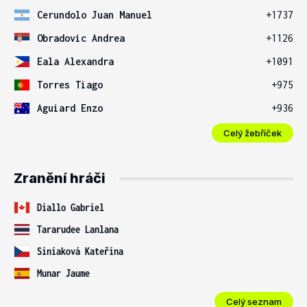
Cerundolo Juan Manuel
+1737
Obradovic Andrea
+1126
Eala Alexandra
+1091
Torres Tiago
+975
Aguiard Enzo
+936
Celý žebříček
Zranění hráči
Diallo Gabriel
Tararudee Lanlana
Siniaková Kateřina
Munar Jaume
Celý seznam