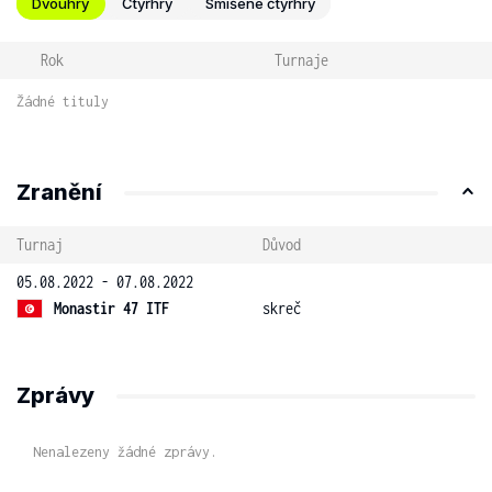
Dvouhry
Čtyřhry
Smíšené čtyřhry
Rok
Turnaje
Žádné tituly
Zranění
Turnaj
Důvod
05.08.2022 - 07.08.2022
Monastir 47 ITF
skreč
Zprávy
Nenalezeny žádné zprávy.