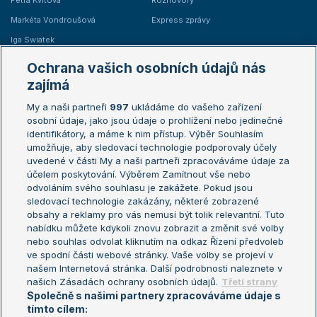
Petra Kvitová
Rozhovory
Markéta Vondroušová
Express zprávy
Iga Swiatek
Marie Bouzková
Ochrana vašich osobních údajů nás
Žebříčky
Kalendář turnajů
zajímá
My a naši partneři
997
ukládáme do vašeho zařízení
Žebříček ATP (muži)
Australian Open
osobní údaje, jako jsou údaje o prohlížení nebo jedinečné
Žebříček WTA (ženy)
French Open
identifikátory, a máme k nim přístup. Výběr Souhlasím
umožňuje, aby sledovací technologie podporovaly účely
Sázkařský žebříček
Wimbledon
uvedené v části My a naši partneři zpracováváme údaje za
US Open
účelem poskytování. Výběrem Zamítnout vše nebo
odvoláním svého souhlasu je zakážete. Pokud jsou
Turnaj mistrů
sledovací technologie zakázány, některé zobrazené
Turnaj mistryň
obsahy a reklamy pro vás nemusí být tolik relevantní. Tuto
Aktualní trendy
nabídku můžete kdykoli znovu zobrazit a změnit své volby
nebo souhlas odvolat kliknutím na odkaz Řízení předvoleb
ve spodní části webové stránky. Vaše volby se projeví v
Fotbalové přestupy
našem Internetová stránka. Další podrobnosti naleznete v
Livesport Daily
našich Zásadách ochrany osobních údajů.
Třetí strany
Společně s našimi partnery zpracováváme údaje s
LS Prague Open
tímto cílem: