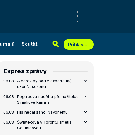
urnajů
Soutěž
Přihlášení
Expres zprávy
06.08.
Alcaraz by podle experta měl
ukončit sezonu
06.08.
Pegulaová nadělila přemožitelce
Siniakové kanára
06.08.
Fils nedal šanci Navonemu
06.08.
Šwiateková v Torontu smetla
Golubicovou