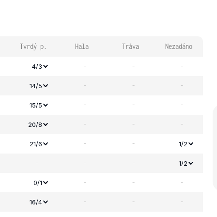
Tvrdý p.
Hala
Tráva
Nezadáno
-
-
-
4/3
-
-
-
14/5
-
-
-
15/5
-
-
-
20/8
-
-
21/6
1/2
-
-
-
1/2
-
-
-
0/1
-
-
-
16/4