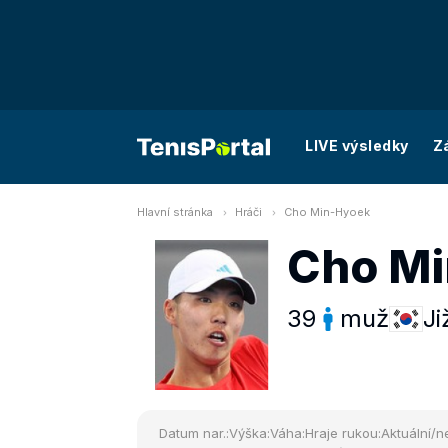
LIVE výsledky
Z
Hlavní stránka
Hráči
Cho Min-Hyoek
Cho M
39
muž
Ji
Datum nar.:
Výška:
Váha:
Hraje rukou:
Aktuální/ne