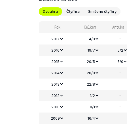
Dvouhra
Čtyřhra
Smíšené čtyřhry
Rok
Celkem
Antuka
-
2017
4/3
2016
19/7
5/2
2015
20/5
5/0
-
2014
20/8
-
2013
22/8
-
2012
1/2
-
2010
0/1
-
2009
16/4