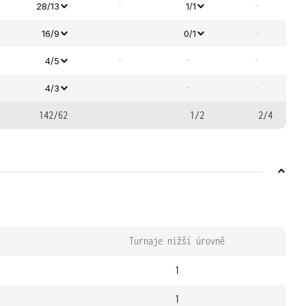
-
-
28/13
1/1
-
-
16/9
0/1
-
-
-
4/5
-
-
-
4/3
142/62
-
1/2
2/4
Turnaje nižší úrovně
1
1