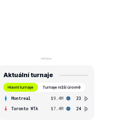
Aktuální turnaje
Hlavní turnaje
Turnaje nižší úrovně
Montreal
$9.4M
23
Toronto WTA
$7.4M
24