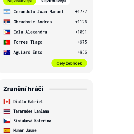
Nejziskovější
Nejztrátovější
Cerundolo Juan Manuel
+1737
Obradovic Andrea
+1126
Eala Alexandra
+1091
Torres Tiago
+975
Aguiard Enzo
+936
Celý žebříček
Zranění hráči
Diallo Gabriel
Tararudee Lanlana
Siniaková Kateřina
Munar Jaume