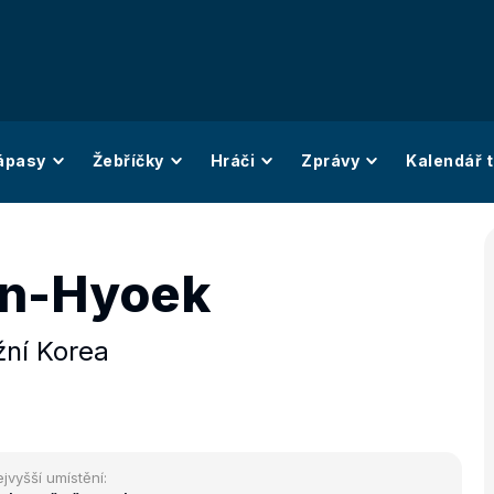
ápasy
Žebříčky
Hráči
Zprávy
Kalendář t
in-Hyoek
žní Korea
jvyšší umístění: