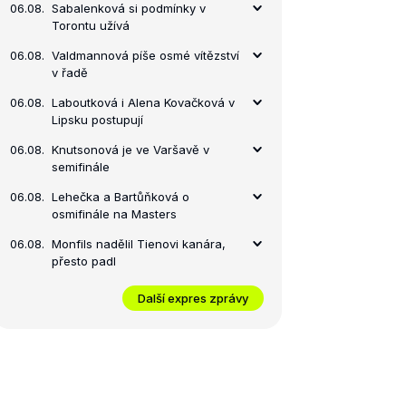
06.08.
Sabalenková si podmínky v
Torontu užívá
06.08.
Valdmannová píše osmé vítězství
v řadě
06.08.
Laboutková i Alena Kovačková v
Lipsku postupují
06.08.
Knutsonová je ve Varšavě v
semifinále
06.08.
Lehečka a Bartůňková o
osmifinále na Masters
06.08.
Monfils nadělil Tienovi kanára,
přesto padl
Další expres zprávy