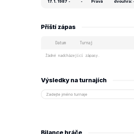
17. 1. 1987
-
-
Pravá
dvouhra: -
Příští zápas
Datum
Turnaj
Žádné nadcházející zápasy.
Výsledky na turnajích
Bilance hráče