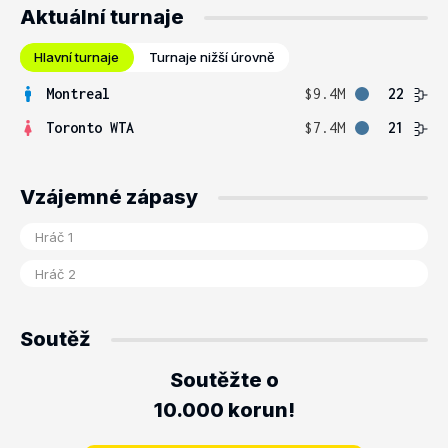
Aktuální turnaje
Hlavní turnaje
Turnaje nižší úrovně
Montreal
$9.4M
22
Toronto WTA
$7.4M
21
Vzájemné zápasy
Soutěž
Soutěžte o
10.000 korun!