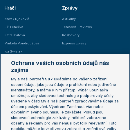
Hráči
Zprávy
Novak Djokovič
Aktuality
Jiří Lehečka
Tenisová Previews
Petra Kvitová
Rozhovory
Markéta Vondroušová
Express zprávy
Iga Swiatek
Marie Bouzková
Ochrana vašich osobních údajů nás
Žebříčky
Kalendář turnajů
zajímá
My a naši partneři
997
ukládáme do vašeho zařízení
Žebříček ATP (muži)
Australian Open
osobní údaje, jako jsou údaje o prohlížení nebo jedinečné
Žebříček WTA (ženy)
French Open
identifikátory, a máme k nim přístup. Výběr Souhlasím
umožňuje, aby sledovací technologie podporovaly účely
Sázkařský žebříček
Wimbledon
uvedené v části My a naši partneři zpracováváme údaje za
US Open
účelem poskytování. Výběrem Zamítnout vše nebo
odvoláním svého souhlasu je zakážete. Pokud jsou
Turnaj mistrů
sledovací technologie zakázány, některé zobrazené
Turnaj mistryň
obsahy a reklamy pro vás nemusí být tolik relevantní. Tuto
Aktualní trendy
nabídku můžete kdykoli znovu zobrazit a změnit své volby