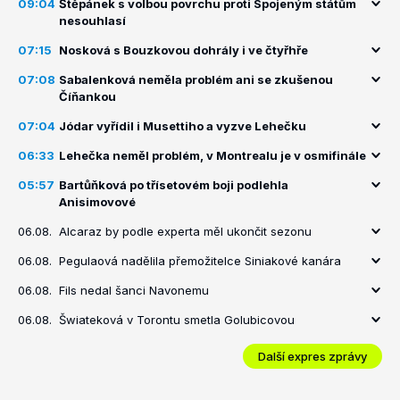
09:04
Štěpánek s volbou povrchu proti Spojeným státům
nesouhlasí
07:15
Nosková s Bouzkovou dohrály i ve čtyřhře
07:08
Sabalenková neměla problém ani se zkušenou
Číňankou
07:04
Jódar vyřídil i Musettiho a vyzve Lehečku
06:33
Lehečka neměl problém, v Montrealu je v osmifinále
05:57
Bartůňková po třísetovém boji podlehla
Anisimovové
06.08.
Alcaraz by podle experta měl ukončit sezonu
06.08.
Pegulaová nadělila přemožitelce Siniakové kanára
06.08.
Fils nedal šanci Navonemu
06.08.
Šwiateková v Torontu smetla Golubicovou
Další expres zprávy