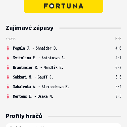
Zajímavé zápasy
Zápas
H2H
Pegula J.
-
Shnaider D.
4-0
Svitolina E.
-
Anisimova A.
4-1
Brantmeier R.
-
Mandlik E.
0-3
Sakkari M.
-
Gauff C.
5-6
Sabalenka A.
-
Alexandrova E.
5-4
Mertens E.
-
Osaka N.
3-5
Profily hráčů