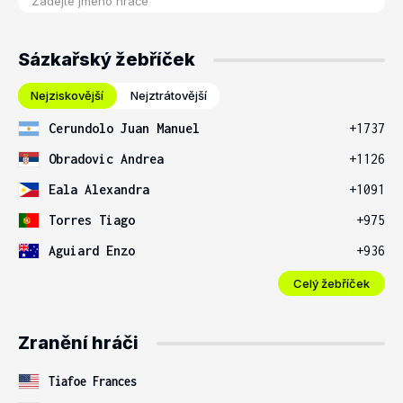
Sázkařský žebříček
Nejziskovější
Nejztrátovější
Cerundolo Juan Manuel
+1737
Obradovic Andrea
+1126
Eala Alexandra
+1091
Torres Tiago
+975
Aguiard Enzo
+936
Celý žebříček
Zranění hráči
Tiafoe Frances