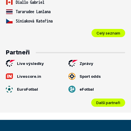
Diallo Gabriel
Tararudee Lanlana
Siniaková Kateřina
Celý seznam
Partneři
Live výsledky
Zprávy
Livescore.in
Sport odds
EuroFotbal
eFotbal
Další partneři