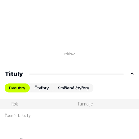
Tituly
Dvouhry
Čtyřhry
Smíšené čtyřhry
Rok
Turnaje
Žádné tituly