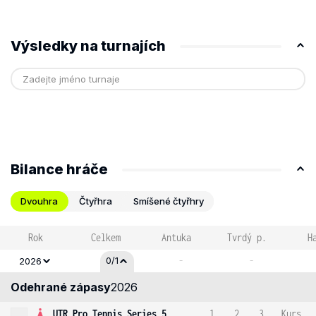
Výsledky na turnajích
Bilance hráče
Dvouhra
Čtyřhra
Smíšené čtyřhry
Rok
Celkem
Antuka
Tvrdý p.
H
-
-
0/1
2026
Odehrané zápasy
2026
UTR Pro Tennis Series 5
1
2
3
Kurs