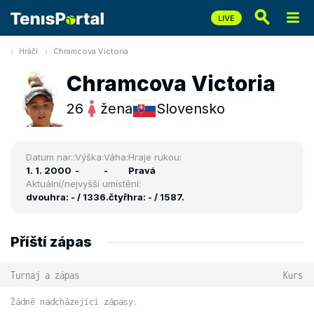
Hráči
Chramcova Victoria
Chramcova Victoria
26
žena
Slovensko
Datum nar.:
Výška:
Váha:
Hraje rukou:
1. 1. 2000
-
-
Pravá
Aktuální/nejvyšší umístění:
dvouhra: - / 1336.
čtyřhra: - / 1587.
Příští zápas
Turnaj a zápas
Kurs
Žádné nadcházející zápasy.