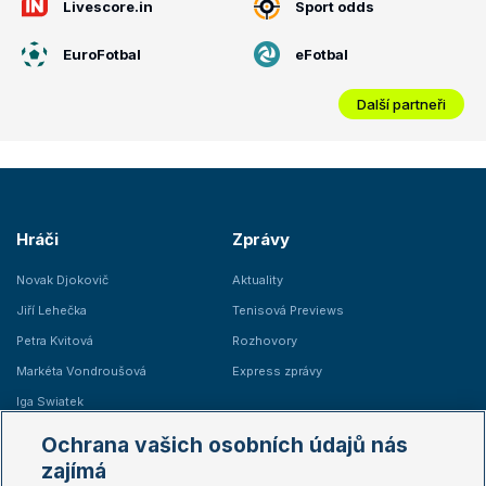
Livescore.in
Sport odds
EuroFotbal
eFotbal
Další partneři
Hráči
Zprávy
Novak Djokovič
Aktuality
Jiří Lehečka
Tenisová Previews
Petra Kvitová
Rozhovory
Markéta Vondroušová
Express zprávy
Iga Swiatek
Marie Bouzková
Ochrana vašich osobních údajů nás
Žebříčky
Kalendář turnajů
zajímá