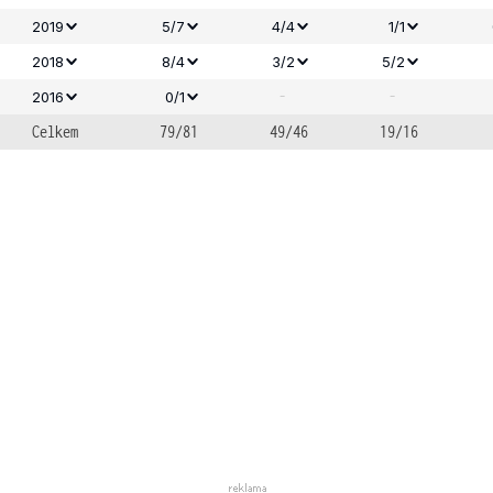
2019
5/7
4/4
1/1
2018
8/4
3/2
5/2
-
-
2016
0/1
Celkem
79/81
49/46
19/16