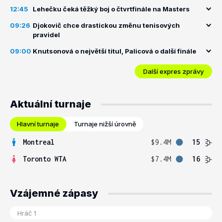
12:45
Lehečku čeká těžký boj o čtvrtfinále na Masters
09:26
Djokovič chce drastickou změnu tenisových
pravidel
09:00
Knutsonová o největší titul, Palicová o další finále
Další expres zprávy
Aktuální turnaje
Hlavní turnaje
Turnaje nižší úrovně
Montreal
$9.4M
15
Toronto WTA
$7.4M
16
Vzájemné zápasy