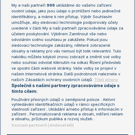
My a naši partneři
999
ukládáme do vašeho zařízení
Žebříček ATP (muži)
Australian Open
osobní údaje, jako jsou údaje o prohlížení nebo jedinečné
Žebříček WTA (ženy)
French Open
identifikátory, a máme k nim přístup. Výběr Souhlasím
umožňuje, aby sledovací technologie podporovaly účely
Sázkařský žebříček
Wimbledon
uvedené v části My a naši partneři zpracováváme údaje za
US Open
účelem poskytování. Výběrem Zamítnout vše nebo
odvoláním svého souhlasu je zakážete. Pokud jsou
Turnaj mistrů
sledovací technologie zakázány, některé zobrazené
Turnaj mistryň
obsahy a reklamy pro vás nemusí být tolik relevantní. Tuto
Aktualní trendy
nabídku můžete kdykoli znovu zobrazit a změnit své volby
nebo souhlas odvolat kliknutím na odkaz Řízení předvoleb
ve spodní části webové stránky. Vaše volby se projeví v
Fotbalové přestupy
našem Internetová stránka. Další podrobnosti naleznete v
Livesport Daily
našich Zásadách ochrany osobních údajů.
Třetí strany
Společně s našimi partnery zpracováváme údaje s
LS Prague Open
tímto cílem:
Používání přesných údajů o zeměpisné poloze . Aktivní
vyhledávání identifikačních údajů v rámci specifických
vlastností zařízení . Ukládání a/nebo přístup k informacím v
Podmínky užití
Nastavení soukromí
zařízení . Personalizovaná reklama a obsah, měření reklam
GDPR a žurnalistika
Reklama
a obsahu, průzkum publika a rozvoj služeb .
Informace o zpracování osobních
Kontakt
Seznam partnerů (dodavatelů)
údajů
Tiráž