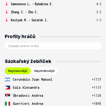
Samsonova L.
-
Rybakina E.
4-2
Zhang J.
-
Zhu C.
2-2
Kostyuk M.
-
Swiatek I.
1-3
Profily hráčů
Sázkařský žebříček
Nejziskovější
Nejztrátovější
Cerundolo Juan Manuel
+1737
Eala Alexandra
+1131
Obradovic Andrea
+1126
Guerrieri Andrea
+1045