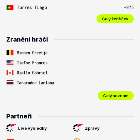
Torres Tiago
+975
Celý žebříček
Zranění hráči
Minnen Greetje
Tiafoe Frances
Diallo Gabriel
Tararudee Lanlana
Celý seznam
Partneři
Live výsledky
Zprávy