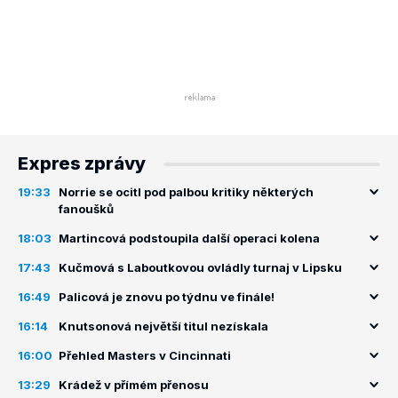
Expres zprávy
19:33
Norrie se ocitl pod palbou kritiky některých
fanoušků
18:03
Martincová podstoupila další operaci kolena
17:43
Kučmová s Laboutkovou ovládly turnaj v Lipsku
16:49
Palicová je znovu po týdnu ve finále!
16:14
Knutsonová největší titul nezískala
16:00
Přehled Masters v Cincinnati
13:29
Krádež v přímém přenosu