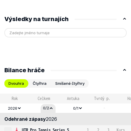
Výsledky na turnajích
Bilance hráče
Dvouhra
Čtyřhra
Smíšené čtyřhry
Rok
Celkem
Antuka
Tvrdý p.
H
-
0/2
2026
0/1
Odehrané zápasy
2026
UTR Pro Tennis Series 5
1
2
3
Kurs