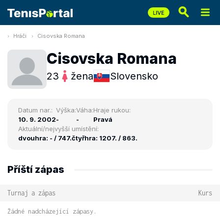
Hráči
Cisovska Romana
Cisovska Romana
23
žena
Slovensko
Datum nar.:
Výška:
Váha:
Hraje rukou:
10. 9. 2002
-
-
Pravá
Aktuální/nejvyšší umístění:
dvouhra: - / 747.
čtyřhra: 1207. / 863.
Příští zápas
Turnaj a zápas
Kurs
Žádné nadcházející zápasy.