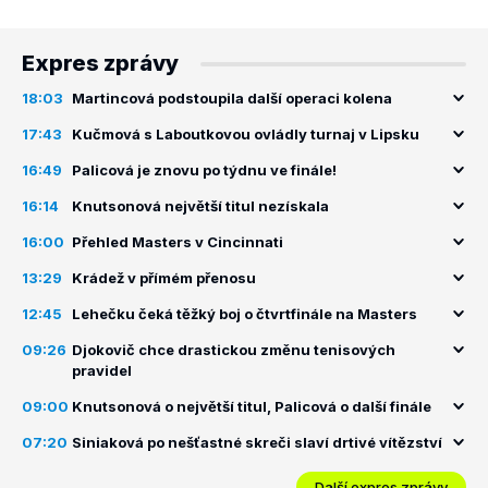
Expres zprávy
18:03
Martincová podstoupila další operaci kolena
17:43
Kučmová s Laboutkovou ovládly turnaj v Lipsku
16:49
Palicová je znovu po týdnu ve finále!
16:14
Knutsonová největší titul nezískala
16:00
Přehled Masters v Cincinnati
13:29
Krádež v přímém přenosu
12:45
Lehečku čeká těžký boj o čtvrtfinále na Masters
09:26
Djokovič chce drastickou změnu tenisových
pravidel
09:00
Knutsonová o největší titul, Palicová o další finále
07:20
Siniaková po nešťastné skreči slaví drtivé vítězství
Další expres zprávy