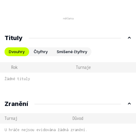
Tituly
Dvouhry
Čtyřhry
Smíšené čtyřhry
Rok
Turnaje
Žádné tituly
Zranění
Turnaj
Důvod
U hráče nejsou evidována žádná zranění.