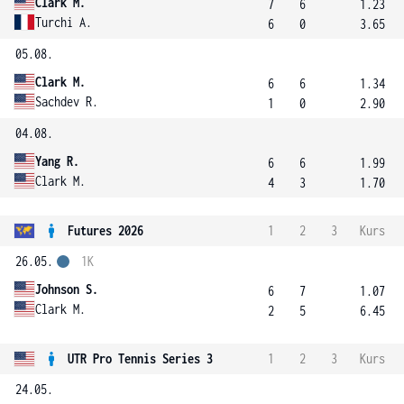
Clark M.
7
6
1.23
Turchi A.
6
0
3.65
05.08.
Clark M.
6
6
1.34
Sachdev R.
1
0
2.90
04.08.
Yang R.
6
6
1.99
Clark M.
4
3
1.70
Futures 2026
1
2
3
Kurs
26.05.
1K
Johnson S.
6
7
1.07
Clark M.
2
5
6.45
UTR Pro Tennis Series 3
1
2
3
Kurs
24.05.