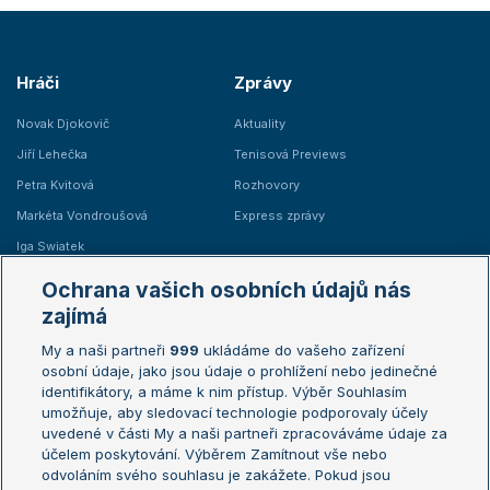
Hráči
Zprávy
Novak Djokovič
Aktuality
Jiří Lehečka
Tenisová Previews
Petra Kvitová
Rozhovory
Markéta Vondroušová
Express zprávy
Iga Swiatek
Marie Bouzková
Ochrana vašich osobních údajů nás
Žebříčky
Kalendář turnajů
zajímá
My a naši partneři
999
ukládáme do vašeho zařízení
Žebříček ATP (muži)
Australian Open
osobní údaje, jako jsou údaje o prohlížení nebo jedinečné
Žebříček WTA (ženy)
French Open
identifikátory, a máme k nim přístup. Výběr Souhlasím
umožňuje, aby sledovací technologie podporovaly účely
Sázkařský žebříček
Wimbledon
uvedené v části My a naši partneři zpracováváme údaje za
US Open
účelem poskytování. Výběrem Zamítnout vše nebo
odvoláním svého souhlasu je zakážete. Pokud jsou
Turnaj mistrů