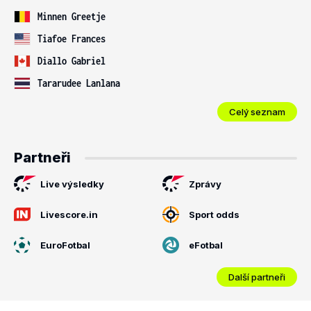
Minnen Greetje
Tiafoe Frances
Diallo Gabriel
Tararudee Lanlana
Celý seznam
Partneři
Live výsledky
Zprávy
Livescore.in
Sport odds
EuroFotbal
eFotbal
Další partneři