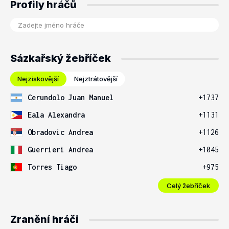
Profily hráčů
Sázkařský žebříček
Nejziskovější
Nejztrátovější
Cerundolo Juan Manuel
+1737
Eala Alexandra
+1131
Obradovic Andrea
+1126
Guerrieri Andrea
+1045
Torres Tiago
+975
Celý žebříček
Zranění hráči