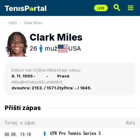
Hráči
Clark Miles
Clark Miles
26
muž
USA
Datum nar.:
Výška:
Váha:
Hraje rukou:
8. 11. 1999
-
-
Pravá
Aktuální/nejvyšší umístění:
dvouhra: 2153. / 1571.
čtyřhra: - / 1849.
Příští zápas
Turnaj a zápas
Kurs
UTR Pro Tennis Series 3
08.08. 19:10