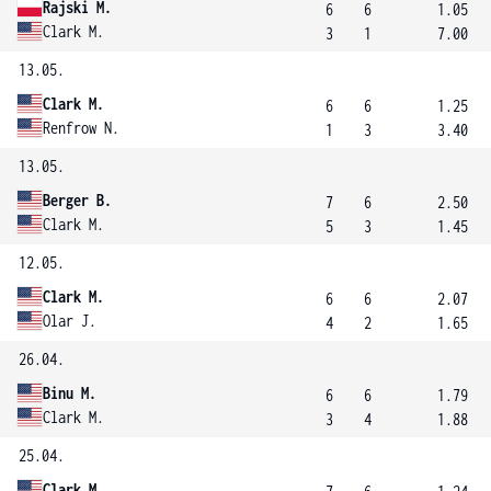
Rajski M.
6
6
1.05
Clark M.
3
1
7.00
13.05.
Clark M.
6
6
1.25
Renfrow N.
1
3
3.40
13.05.
Berger B.
7
6
2.50
Clark M.
5
3
1.45
12.05.
Clark M.
6
6
2.07
Olar J.
4
2
1.65
26.04.
Binu M.
6
6
1.79
Clark M.
3
4
1.88
25.04.
Clark M.