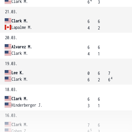
4
Clark M.
6
3
21.03.
Clark M.
6
6
Lapalme M.
4
2
20.03.
Alvarez M.
6
6
Clark M.
4
1
19.03.
Lee K.
0
6
7
4
Clark M.
6
2
6
18.03.
Clark M.
6
6
Hinderberger J.
3
1
16.03.
Clark M.
7
6
5
Cohen Z.
6
3