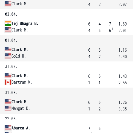
Clark M.
4
2
2.07
03.04.
Tej Bhagra B.
6
4
7
1.69
1
Clark M.
4
6
6
2.01
01.04.
Clark M.
6
6
1.16
Gold H.
4
2
4.40
31.03.
Clark M.
6
6
1.43
Bartram W.
1
1
2.55
31.03.
Clark M.
6
6
1.26
Mangat D.
1
2
3.35
22.03.
Abarca A.
7
6