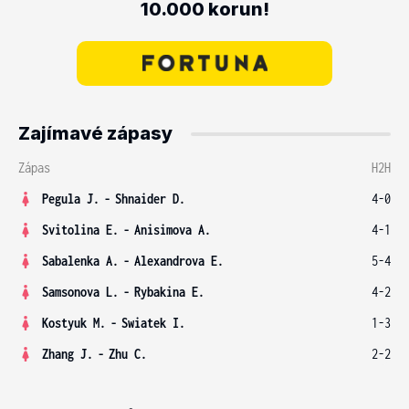
10.000 korun!
Zajímavé zápasy
Zápas
H2H
Pegula J.
-
Shnaider D.
4-0
Svitolina E.
-
Anisimova A.
4-1
Sabalenka A.
-
Alexandrova E.
5-4
Samsonova L.
-
Rybakina E.
4-2
Kostyuk M.
-
Swiatek I.
1-3
Zhang J.
-
Zhu C.
2-2