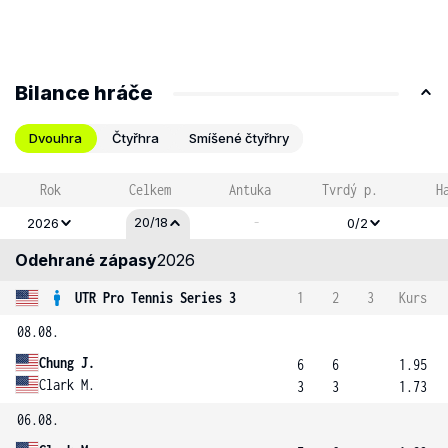
Bilance hráče
Dvouhra
Čtyřhra
Smíšené čtyřhry
Rok
Celkem
Antuka
Tvrdý p.
H
-
20/18
2026
0/2
Odehrané zápasy
2026
UTR Pro Tennis Series 3
1
2
3
Kurs
08.08.
Chung J.
6
6
1.95
Clark M.
3
3
1.73
06.08.