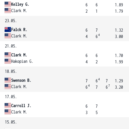
Kelley G.
6
6
1.89
Clark M.
2
1
1.79
23.05.
Falck R.
6
7
1.32
4
Clark M.
4
6
3.00
21.05.
Clark M.
6
6
1.70
Hakopian G.
4
2
1.99
18.05.
4
Swenson B.
7
6
7
1.29
4
7
Clark M.
6
7
6
3.20
17.05.
Carroll J.
6
7
Clark M.
3
5
15.05.