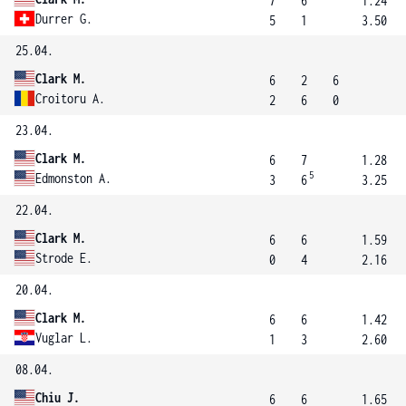
7
6
1.24
Durrer G.
5
1
3.50
25.04.
Clark M.
6
2
6
Croitoru A.
2
6
0
23.04.
Clark M.
6
7
1.28
5
Edmonston A.
3
6
3.25
22.04.
Clark M.
6
6
1.59
Strode E.
0
4
2.16
20.04.
Clark M.
6
6
1.42
Vuglar L.
1
3
2.60
08.04.
Chiu J.
6
6
1.65