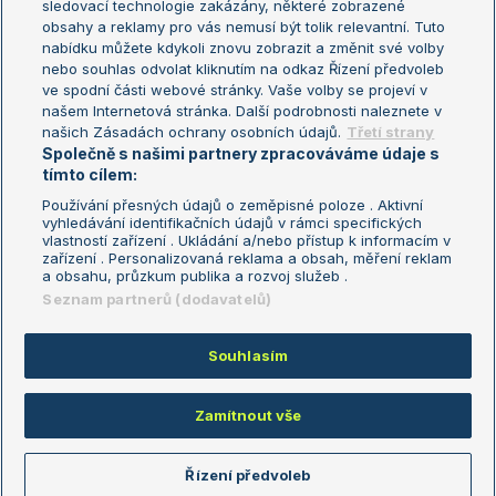
sledovací technologie zakázány, některé zobrazené
Turnaj mistryň
obsahy a reklamy pro vás nemusí být tolik relevantní. Tuto
Aktualní trendy
nabídku můžete kdykoli znovu zobrazit a změnit své volby
nebo souhlas odvolat kliknutím na odkaz Řízení předvoleb
ve spodní části webové stránky. Vaše volby se projeví v
Fotbalové přestupy
našem Internetová stránka. Další podrobnosti naleznete v
Livesport Daily
našich Zásadách ochrany osobních údajů.
Třetí strany
Společně s našimi partnery zpracováváme údaje s
LS Prague Open
tímto cílem:
Používání přesných údajů o zeměpisné poloze . Aktivní
vyhledávání identifikačních údajů v rámci specifických
vlastností zařízení . Ukládání a/nebo přístup k informacím v
Podmínky užití
Nastavení soukromí
zařízení . Personalizovaná reklama a obsah, měření reklam
GDPR a žurnalistika
Reklama
a obsahu, průzkum publika a rozvoj služeb .
Informace o zpracování osobních
Kontakt
Seznam partnerů (dodavatelů)
údajů
Tiráž
Souhlasím
Copyright © 2008-2026 TenisPortal.cz. Využíváme zpravodajství ČTK.
Zamítnout vše
Řízení předvoleb